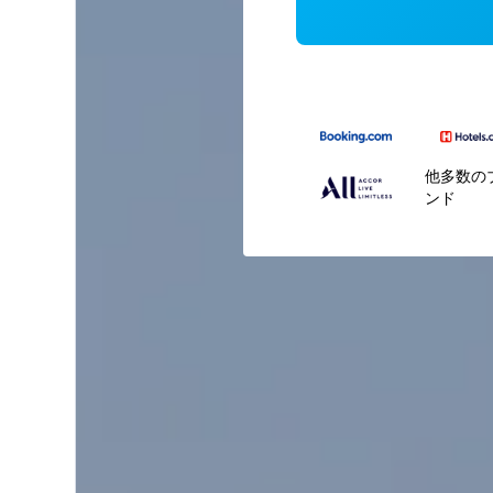
他多数の
ンド