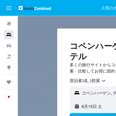
人気の
航空券
ホテル
コペンハー
レンタカー
テル
航空券+ホテル
多くの旅行サイトからコ
Explore
索・比較してお得に節約
宿泊者2名, 1​部屋
Trips
日本語
8月15日 土