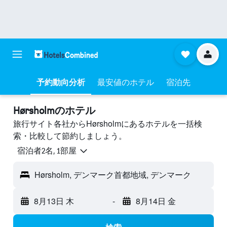
予約動向分析
最安値のホテル
宿泊先
Hørsholmのホテル
旅行サイト各社からHørsholmにあるホテルを一括検
索・比較して節約しましょう。
宿泊者2名, 1​部屋
Hørsholm, デンマーク首都地域, デンマーク
8月13日 木
-
8月14日 金