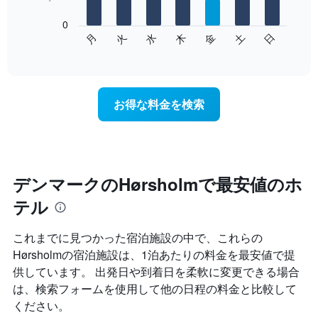
表
し
0
次
て
水
火
月
日
土
金
木
の
End
い
of
チ
ま
interactive
ャ
chart
す
ー
表
ト
の
お得な料金を検索
は、
X
曜
軸
日
1​
ご
本
と
は、
の
デンマークのHørsholmで最安値のホ
月
客
を
テル
室
表
の
し
平
て
これまでに見つかった宿泊施設の中で、これらの
均
い
Hørsholm​の宿泊施設は、1泊あたりの料金を最安値で提
料
ま
供しています。 出発日や到着日を柔軟に変更できる場合
金
す。
を
は、検索フォームを使用して他の日程の料金と比較して
表
表
の
ください。
し
Y