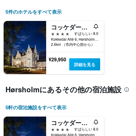
て
軸
い
1​
5件のホテルをすべて表示
ま
本
す
は、
コッケダール スロット コペンハーゲン
表
客
の
4つ星
すばらしい 8.0
室
X
Kokkedal Allé 6, Hørsholm, デンマーク首都地域, デンマーク
の
軸
2.6km （市内中心部から）
平
1​
均
本
料
¥29,950
は、
金
詳細を見る
曜
を
日
表
を
し
表
て
Hørsholm​にあるその他の宿泊施設
し
い
て
ま
い
す
ま
5​軒の宿泊施設をすべて表示
す。
表
コッケダール スロット コペンハーゲン
の
4つ星
すばらしい 8.0
Y
Kokkedal Allé 6, Hørsholm, デンマーク首都地域, デンマーク
軸