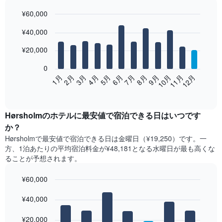
¥60,000
Bar
Chart
¥40,000
graphic.
chart
with
12
¥20,000
bars.
0
次
2月
5月
8月
11月
1月
4月
7月
10月
3月
6月
9月
12月
の
End
of
表
interactive
は、
chart
月
Hørsholm​の​ホテル​に最安値で宿泊できる日はいつです
ご
か？
と
Hørsholm​で最安値で宿泊できる日は金曜日​（¥19,250）です。一
の
方、1泊あたりの平均宿泊料金が¥48,181となる水曜日​が最も高くな
客
ることが予想されます。
室
の
¥60,000
平
均
Bar
Chart
graphic.
料
¥40,000
chart
with
金
7
を
¥20,000
bars.