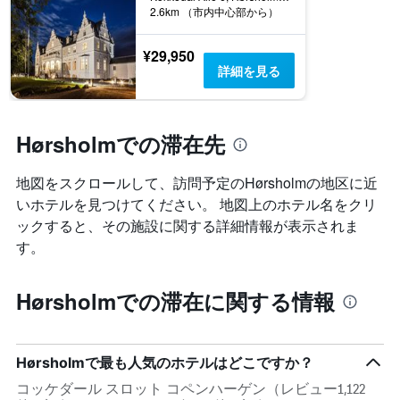
2.6km （市内中心部から）
1​
本
は、
¥29,950
客
詳細を見る
室
の
平
均
Hørsholmでの滞在先
料
金
地図をスクロールして、訪問予定のHørsholm​の地区に近
を
表
いホテルを見つけてください。 地図上のホテル名をクリ
し
ックすると、その施設に関する詳細情報が表示されま
て
す。
い
ま
す
Hørsholmでの滞在に関する情報
Hørsholmで最も人気のホテルはどこですか？
コッケダール スロット コペンハーゲン（レビュー1,122