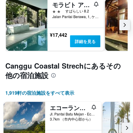
モラビト アート ヴィラ
2つ星
すばらしい 8.2
Jalan Pantai Berawa, 1, ケロボカン, インドネシア
¥17,442
詳細を見る
Canggu Coastal Strech​にあるその
他の宿泊施設
1,919​軒の宿泊施設をすべて表示
エコーランド ベッド & ブレックファスト
Jl. Pantai Batu Mejan - Echo B, ケロボカン, インドネシア
3.7km （市内中心部から）