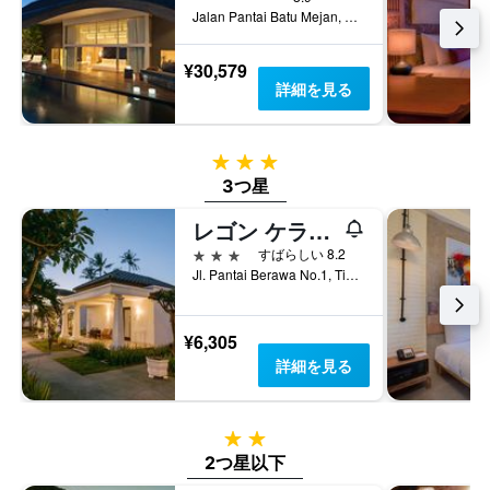
Jalan Pantai Batu Mejan, ケロボカン, インドネシア
¥30,579
詳細を見る
3つ星
3つ星
レゴン ケラトン ビーチ ホテル
3つ星
すばらしい 8.2
Jl. Pantai Berawa No.1, Tibubeneng, Kec. Kuta Utara, ケロボカン, インドネシア
¥6,305
詳細を見る
2つ星
2つ星以下