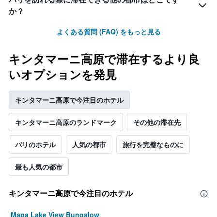
の
い
か？
客
ま
室
す
よくある質問 (FAQ) をもっと見る
の
平
均
キンタマーニ高原で滞在するより良
料
金
いオプションを発見
を
表
し
キンタマーニ高原で今注目のホテル
て
い
キンタマーニ高原のランドマーク
その他の滞在先
ま
す
バリのホテル
人気の都市
旅行を完璧なものに
最も人気の都市
キンタマーニ高原で今注目のホテル
Mapa Lake View Bungalow