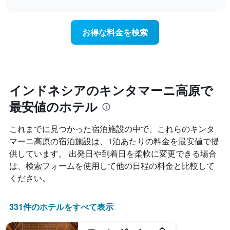
interactive
を
泊
chart
X
ホ
日
軸
テ
に
1
お得な料金を検索
ル
近
本
ラ
づ
は、
ン
く
ホ
ク
に
テ
ご
つ
ル
と
れ
インドネシアのキンタマーニ高原で
ラ
に
て
ン
集
最安値のホテル
客
ク
計
室
ご
し
料
と
これまでに見つかった宿泊施設の中で、これらのキンタ
て
金
の
マーニ高原​の宿泊施設は、1泊あたりの料金を最安値で提
表
が
カ
示
供しています。 出発日や到着日を柔軟に変更できる場合
ど
テ
し
の
ゴ
は、検索フォームを使用して他の日程の料金と比較して
た
よ
リ
ください。
も
う
ー
の
に
を
で
変
表
331件のホテルをすべて表示
す
化
し
表
す
て
の