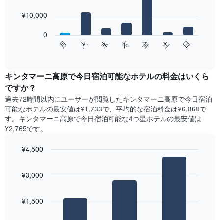
with
金
7
を
¥10,000
bars.
表
し
0
次
て
水
火
月
日
土
金
木
の
End
い
of
チ
ま
interactive
ャ
chart
す
ー
キンタマーニ高原で今日宿泊可能なホテル​の料金はいくら
表
ト
ですか？
の
は、
X
過去72時間以内にユーザーが閲覧したキンタマーニ高原で今日宿泊
曜
軸
可能なホテル​の最安値は¥1,733で、平均的な宿泊料金は¥6,868で
日
1​
す。キンタマーニ高原で今日宿泊可能な4つ星ホテル​の最安値は
ご
本
¥2,765​です。
と
は、
の
月
¥4,500
客
を
室
Bar
Chart
表
の
graphic.
chart
し
¥3,000
with
平
て
3
均
い
bars.
料
ま
¥1,500
金
す。
次
を
表