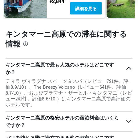
¥2,844
い
表
客
ま
詳細を見る
し
室
す。
て
の
表
い
平
の
ま
均
Y
キンタマーニ高原での滞在に関する
す
料
軸
表
金
情報
1
の
を
本
Y
表
は、
軸
し
過
1
て
キンタマーニ高原で最も人気のホテルはどこです
去
本
い
3
か？
は、
ま
日
客
す
ティラ ヴィラグナ スイーツ & スパ（レビュー791件、評
間
室
価8.9/10）、The Breezy Volcano（レビュー641件、評価
に
の
8.7/10）、およびプラマナ・ザーヒル・キンタマニ（レビ
見
平
ュー241件、評価8.6/10 ）はキンタマーニ高原で高評価の
つ
均
ホテルです。
か
料
っ
金
キンタマーニ高原の格安ホテルの宿泊料金はいくら
た
を
今
ですか？
表
週
し
末
て
バリを訪れる際に滞在できる他の都市はどこです