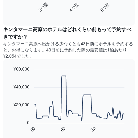
を
4​つ星​
5​つ星​
3​つ星​
Y
は、
ホ
軸
End
過
テ
of
1​
去
interactive
ル
本
3
chart
ラ
は、
キンタマーニ高原のホテル​はどれくらい前もって予約すべ
日
ン
客
間
きですか？
ク
室
に
キンタマーニ高原​へ出かける少なくとも43日前にホテルを予約する
ご
の
見
と
と、お得になります。43日前に予約した際の最安値は1泊あたり
平
つ
に
¥2,054でした。
均
か
集
料
っ
計
¥60,000
金
た
し
を
今
Line
Chart
て
graphic.
表
chart
週
表
with
¥40,000
し
末
示
90
て
の
data
し
い
客
points.
た
ま
¥20,000
室
も
す
の
次
の
平
の
で
0
均
表
す
60
90
30
料
は、
End
表
金
of
宿
の