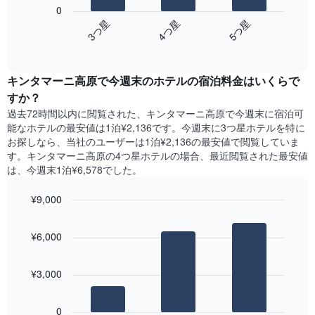
の
表
0
の
表
し
4​つ星​
5​つ星​
3​つ星​
Y
は、
て
軸
End
過
い
of
1​
去
interactive
ま
本
3
chart
す
は、
キンタマーニ高原​で今週末のホテル​の宿泊料金はいくらで
日
表
客
間
すか？
の
室
に
X
過去72時間以内に閲覧された、キンタマーニ高原​で今週末に宿泊可
の
見
軸
能なホテル​の最安値は1泊¥2,136です。今週末に3つ星ホテルを特に
平
つ
1​
お探しなら、当社のユーザーは1泊¥2,136​の最安値で閲覧していま
均
か
本
す。キンタマーニ高原の4つ星ホテルの場合、最近閲覧された最安値
料
っ
は、
は、今週末1泊¥6,578でした。
金
た
曜
を
本
日
表
¥9,000
日
を
し
の
Bar
Chart
表
て
graphic.
chart
客
し
¥6,000
い
with
室
て
3
ま
の
い
bars.
す
平
ま
¥3,000
均
す。
次
料
表
の
金
0
の
表