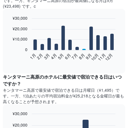
です。一方、キンタマーニ高原​の​宿泊が最高値になる月は5月​
(¥23,498) です。c
¥30,000
Bar
Chart
¥20,000
graphic.
chart
with
12
¥10,000
bars.
0
次
2月
5月
8月
11月
1月
4月
7月
10月
3月
6月
9月
12月
の
End
of
表
interactive
は、
chart
月
キンタマーニ高原​の​ホテル​に最安値で宿泊できる日はいつ
ご
ですか？
と
キンタマーニ高原​で最安値で宿泊できる日は月曜日​（¥1,495）で
の
す。一方、1泊あたりの平均宿泊料金が¥25,218となる金曜日​が最も
客
高くなることが予想されます。
室
の
¥30,000
平
均
Bar
Chart
graphic.
料
¥20,000
chart