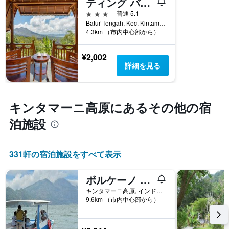
ティング バリ ゲスト ハウス キンタマーニ
る
い
X
か
ま
3つ星
普通 5.1
軸
を
す。
Batur Tengah, Kec. Kintamani, キンタマーニ高原, インドネシア
1
表
表
4.3km （市内中心部から）
本
し
の
は、
て
Y
¥2,002
ホ
い
軸
詳細を見る
テ
ま
1
ル
す
本
ラ
表
は、
ン
の
過
キンタマーニ高原​にあるその他の宿
ク
X
去
ご
軸
3
泊施設
と
1
日
の
本
間
カ
は、
に
331​軒の宿泊施設をすべて表示
テ
宿
見
ゴ
泊
つ
リ
ま
ボルケーノ バレー
か
ー
で
っ
キンタマーニ高原, インドネシア
を
の
た
9.6km （市内中心部から）
表
日
本
し
数
日
て
を
の