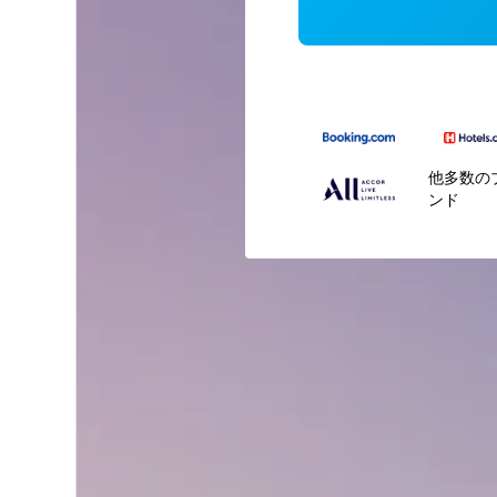
他多数の
ンド