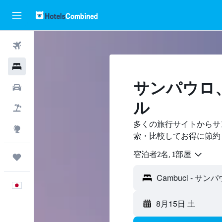
航空券
ホテル
サンパウロ、
レンタカー
ル
航空券+ホテル
多くの旅行サイトからサン
Explore
索・比較してお得に節約
宿泊者2名, 1​部屋
Trips
日本語
8月15日 土