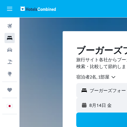
航空券
ホテル
ブーガーズ
レンタカー
旅行サイト各社からブー
航空券+ホテル
検索・比較して節約しま
Explore
宿泊者2名, 1​部屋
Trips
8月14日 金
日本語