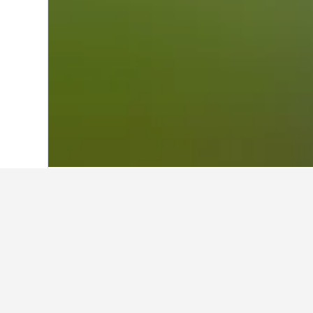
ホーム
南アフリカ
59,439
ムプマラン
ブーガーズフォー
ホテルズコンバインドのデータに
ブーガーズフォート​の​ホテル
か？