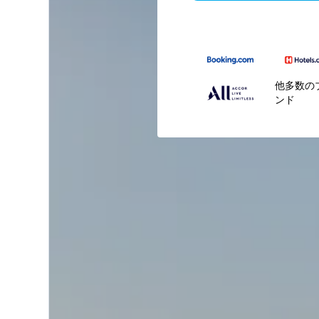
他多数の
ンド