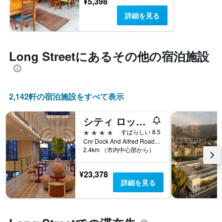
¥5,398
詳細を見る
Long Street​にあるその他の宿泊施設
2,142​軒の宿泊施設をすべて表示
シティ ロッジ ホテル ヴィクトリア アンド アルフレッド ウォーターフロント
4つ星
すばらしい 8.5
Cnr Dock And Alfred Roads, ケープタウン, 西ケープ州, 南アフリカ
2.4km （市内中心部から）
¥23,378
詳細を見る