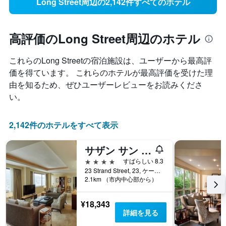
Long Street周辺の2,142件すべてのホテル
高評価のLong Street周辺のホテル
これらのLong Street​の宿泊施設は、ユーザーから最高評
価を得ています。 これらのホテルが最高評価を受けた理
由を知るため、ぜひユーザーレビューをお読みくださ
い。
2,142件のホテルをすべて表示
サザン サン ケープ サン
4つ星
すばらしい 8.3
23 Strand Street, 23, ケープタウン, 西ケープ州, 南アフリカ
2.1km （市内中心部から）
¥18,343
詳細を見る