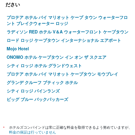
ださい
プロテア ホテル バイ マリオット ケープ タウン ウォーターフロ
ント ブレイクウォーター ロッジ
ラディソン RED ホテル V＆A ウォーターフロント ケープタウン
ロード ロッジ ケープタウン インターナショナル エアポート
Mojo Hotel
ONOMO ホテル ケープタウン イン オン ザ スクエア
シティ ロッジ ホテル グランドウェスト
プロテア ホテル バイ マリオット ケープタウン モウブレイ
グランデ クルーフ ブティック ホテル
シティ ロッジ パインランズ
ビッグ ブルー バックパッカーズ
ロング ストリート ブティック ホテル
ステイイージー センチュリー シティ
ブルーボトル ゲストハウス
*
ホテルズコンバインドは常に正確な料金を取得できるよう努めていますが、
ネバー アット ホーム グリーン ポイント
料金の保証は行っていません