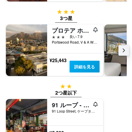
3つ星
3つ星
プロテア ホテル バイ マリオット ケープ タウン ウォーターフロント ブレイクウォーター ロッジ
3つ星
良い 7.9
Portswood Road, V & A Waterfront, ケープタウン, 西ケープ州, 南アフリカ
¥25,443
詳細を見る
2つ星
2つ星以下
91 ループ - ホステル
91 Loop Street, ケープタウン, 西ケープ州, 南アフリカ