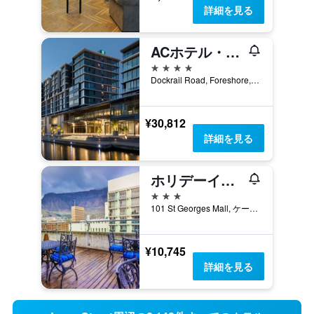
詳細を見る
ACホテル・ケープタウン・ウォーターフロント
4つ星
Dockrail Road, Foreshore, 1, ケープタウン, 西ケープ州, 南アフリカ
¥30,812
詳細を見る
ホリデーイン エクスプレス ケープタウン シティセンター
3つ星
101 St Georges Mall, ケープタウン, 西ケープ州, 南アフリカ
¥10,745
詳細を見る