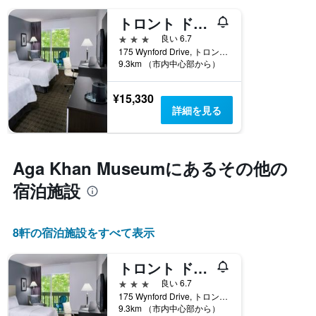
トロント ドン バレー ホテル アンド スイーツ
3つ星
良い 6.7
175 Wynford Drive, トロント, ON, カナダ
9.3km （市内中心部から）
¥15,330
詳細を見る
Aga Khan Museum​にあるその他の
宿泊施設
8​軒の宿泊施設をすべて表示
トロント ドン バレー ホテル アンド スイーツ
3つ星
良い 6.7
175 Wynford Drive, トロント, ON, カナダ
9.3km （市内中心部から）