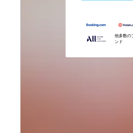
他多数の
ンド