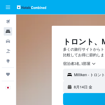
航空券
ホテル
トロント、Mi
レンタカー
多くの旅行サイトからトロン
航空券+ホテル
比較してお得に節約しま
Explore
宿泊者2名, 1​部屋
Trips
8月14日 金
日本語