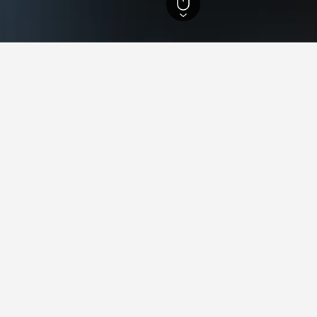
,639
トロント
3,848
Milliken
ホテルに関する旅行のヒント
く、Millikenで次のホテルを見つけるためのヒントをご活
で予約できるのはどの月ですか？
Milliken​の​ホテル​
る月は12月 (¥8,567) です。一方、
Milliken​で最安値で宿泊で
(¥12,959) です。c
の平均宿泊料金が¥10,284
¥12,000
Bar
Chart
graphic.
¥8,000
chart
with
7
¥4,000
bars.