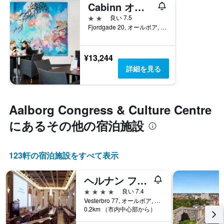
Cabinn オールボー
2つ星
良い 7.5
Fjordgade 20, オールボア, 北ユラン地域, デンマーク
¥13,244
詳細を見る
Aalborg Congress & Culture Centre​
にあるその他の宿泊施設
123​軒の宿泊施設をすべて表示
ヘルナン フェニックス ホテル
4つ星
良い 7.4
Vesterbro 77, オールボア, 北ユラン地域, デンマーク
0.2km （市内中心部から）