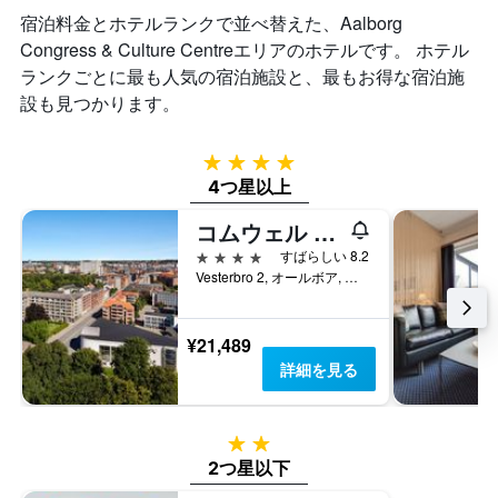
宿泊料金とホテルランクで並べ替えた、Aalborg
Congress & Culture Centreエリアのホテルです。 ホテル
ランクごとに最も人気の宿泊施設と、最もお得な宿泊施
設も見つかります。
4つ星
4つ星以上
コムウェル フヴィデ フス オールボー、ドルチェ バイ ウィンダム
4つ星
すばらしい 8.2
Vesterbro 2, オールボア, 北ユラン地域, デンマーク
¥21,489
詳細を見る
2つ星
2つ星以下