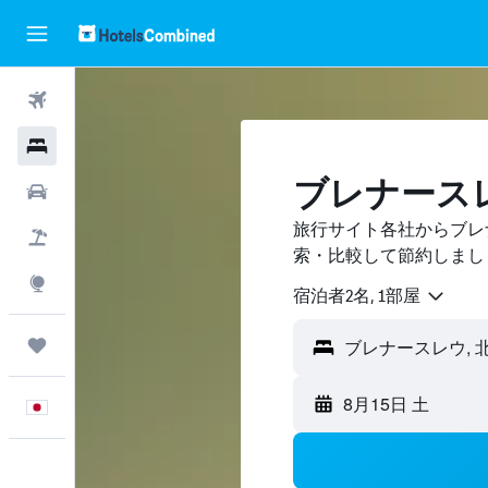
航空券
ホテル
ブレナース
レンタカー
旅行サイト各社からブレ
航空券+ホテル
索・比較して節約しまし
Explore
宿泊者2名, 1​部屋
Trips
8月15日 土
日本語