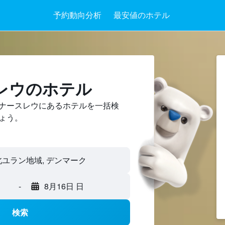
予約動向分析
最安値のホテル
レウのホテル
ナースレウにあるホテルを一括検
ょう。
-
8月16日 日
検索