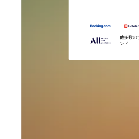
他多数の
ンド