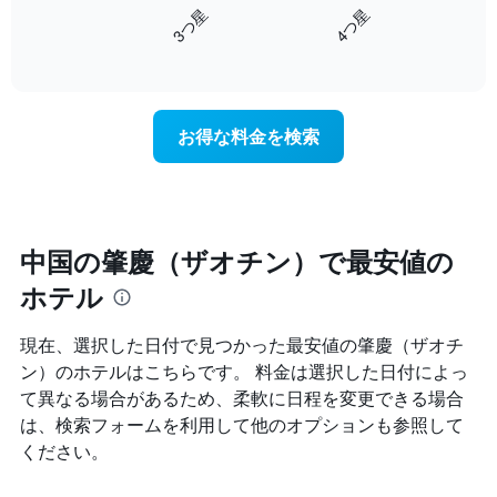
を
3​つ星​
4​つ星​
Y
は、
ホ
軸
End
過
テ
of
1​
去
interactive
ル
本
3
chart
ラ
は、
日
ン
客
間
お得な料金を検索
ク
室
に
ご
の
見
と
平
つ
に
均
か
集
料
っ
計
金
た
中国の肇慶（ザオチン）で最安値の
し
を
今
て
ホテル
表
週
表
し
末
示
て
の
現在、選択した日付で見つかった最安値の肇慶（ザオチ
し
い
客
た
ン）のホテルはこちらです。 料金は選択した日付によっ
ま
室
も
て異なる場合があるため、柔軟に日程を変更できる場合
す
の
の
平
は、検索フォームを利用して他のオプションも参照して
で
均
ください。
す
料
表
金
の