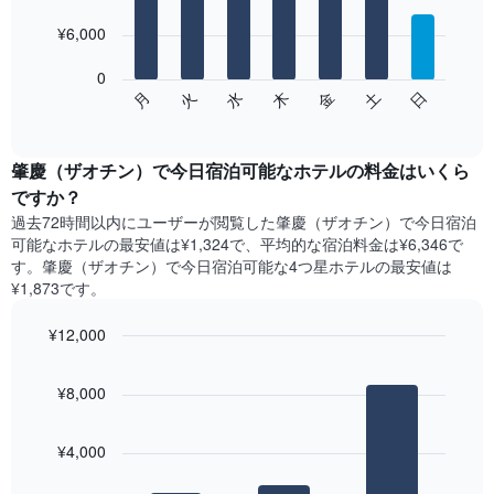
with
金
7
を
¥6,000
bars.
表
し
0
次
て
水
火
月
日
土
金
木
の
End
い
of
チ
ま
interactive
ャ
chart
す
ー
肇慶（ザオチン）で今日宿泊可能なホテル​の料金はいくら
表
ト
ですか？
の
は、
X
過去72時間以内にユーザーが閲覧した肇慶（ザオチン）で今日宿泊
曜
軸
可能なホテル​の最安値は¥1,324で、平均的な宿泊料金は¥6,346で
日
1​
す。肇慶（ザオチン）で今日宿泊可能な4つ星ホテル​の最安値は
ご
本
¥1,873​です。
と
は、
の
月
¥12,000
客
を
室
Bar
Chart
表
の
graphic.
chart
し
¥8,000
with
平
て
3
均
い
bars.
料
ま
¥4,000
金
す。
次
を
表