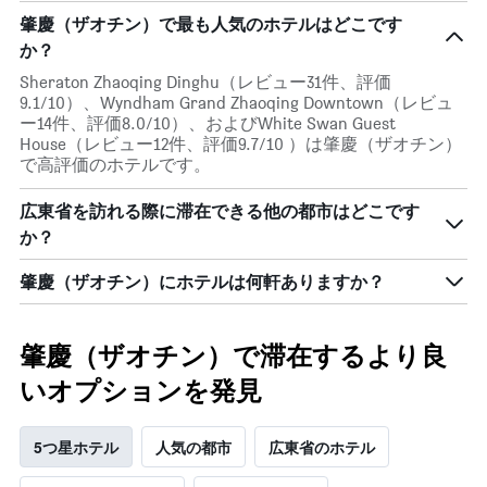
い
客
肇慶（ザオチン）で最も人気のホテルはどこです
ま
室
す。
か？
の
表
平
Sheraton Zhaoqing Dinghu（レビュー31件、評価
の
均
9.1/10）、Wyndham Grand Zhaoqing Downtown（レビュ
Y
料
ー14件、評価8.0/10）、およびWhite Swan Guest
軸
金
House（レビュー12件、評価9.7/10 ）は肇慶（ザオチン）
1
を
で高評価のホテルです。
本
表
は、
し
広東省を訪れる際に滞在できる他の都市はどこです
過
て
去
か？
い
3
ま
日
肇慶（ザオチン）にホテルは何軒ありますか？
す
間
に
見
肇慶（ザオチン）で滞在するより良
つ
か
いオプションを発見
っ
た
今
5つ星ホテル
人気の都市
広東省のホテル
週
末