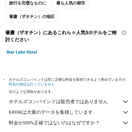
旅行を完璧なものに
最も人気の都市
の
客
室
肇慶（ザオチン）の地区
の
平
均
肇慶（ザオチン）​にあるこれらｎ人気5ホテルをご検
料
討ください
金
を
Star Lake Hotel
表
し
て
い
ま
*
ホテルズコンバインドは常に正確な料金を取得できるよう努めていますが、
す
料金の保証は行っていません
次のような理由があります。
ホテルズコンバインドは販売者ではありません
KAYAKは大量のデータを集積しています
料金が100%正確ではないのはなぜですか？