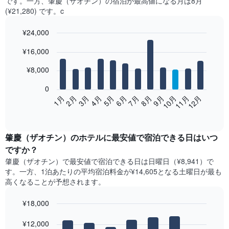
です。一方、肇慶（ザオチン）​の​宿泊が最高値になる月は8月​
(¥21,280) です。c
¥24,000
Bar
Chart
¥16,000
graphic.
chart
with
12
¥8,000
bars.
0
次
2月
5月
8月
11月
1月
4月
7月
10月
3月
6月
9月
12月
の
End
of
表
interactive
は、
chart
月
肇慶（ザオチン）​の​ホテル​に最安値で宿泊できる日はいつ
ご
ですか？
と
肇慶（ザオチン）​で最安値で宿泊できる日は日曜日​（¥8,941）で
の
す。一方、1泊あたりの平均宿泊料金が¥14,605となる土曜日​が最も
客
高くなることが予想されます。
室
の
¥18,000
平
均
Bar
Chart
graphic.
料
¥12,000
chart