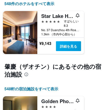
を
548件のホテルをすべて表示
X
ホ
軸
テ
1
Star Lake Hotel
ル
本
ラ
5つ星
すばらしい
は、
ン
8.3
ホ
ク
No. 37 Duanzhou 4th Road, 肇慶（ザオチン）, 中国
テ
1.3km （市内中心部から）
ご
ル
と
ラ
¥9,143
に
ン
詳細を見る
集
ク
計
ご
し
と
て
肇慶（ザオチン）​にあるその他の宿
の
表
カ
示
泊施設
テ
し
ゴ
た
リ
も
ー
548​軒の宿泊施設をすべて表示
の
を
で
表
す
Golden Phoenix International Hotel
し
表
4つ星
て
の