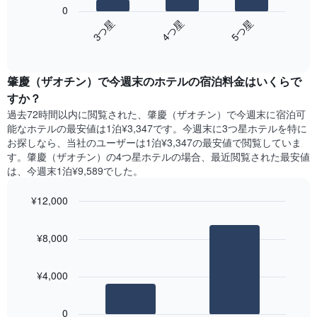
の
表
0
の
表
し
4​つ星​
3​つ星​
5​つ星​
Y
は、
て
軸
End
過
い
of
1​
去
interactive
ま
本
3
chart
す
は、
肇慶（ザオチン）​で今週末のホテル​の宿泊料金はいくらで
日
表
客
間
すか？
の
室
に
X
過去72時間以内に閲覧された、肇慶（ザオチン）​で今週末に宿泊可
の
見
軸
能なホテル​の最安値は1泊¥3,347です。今週末に3つ星ホテルを特に
平
つ
1​
お探しなら、当社のユーザーは1泊¥3,347​の最安値で閲覧していま
均
か
本
す。肇慶（ザオチン）の4つ星ホテルの場合、最近閲覧された最安値
料
っ
は、
は、今週末1泊¥9,589でした。
金
た
曜
を
本
日
表
¥12,000
日
を
し
の
Bar
Chart
表
て
graphic.
chart
客
し
¥8,000
い
with
室
て
2
ま
の
い
bars.
す
平
ま
¥4,000
均
す。
次
料
表
の
金
0
の
表