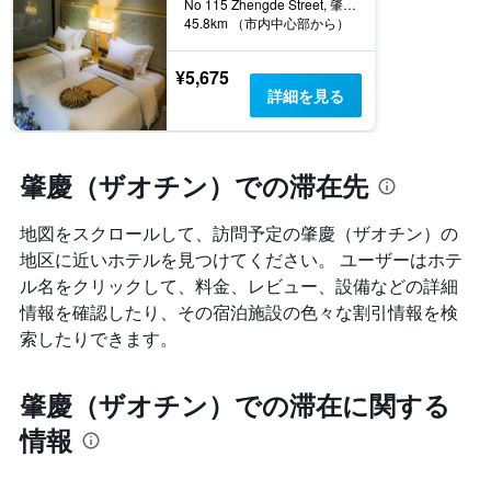
No 115 Zhengde Street, 肇慶（ザオチン）, 中国
い
X
45.8km （市内中心部から）
ま
軸
す。
1
表
¥5,675
本
の
詳細を見る
は、
Y
ホ
軸
テ
1
ル
本
肇慶（ザオチン）での滞在先
ラ
は、
ン
過
ク
地図をスクロールして、訪問予定の肇慶（ザオチン）​の
去
ご
3
地区に近いホテルを見つけてください。 ユーザーはホテ
と
日
ル名をクリックして、料金、レビュー、設備などの詳細
の
間
カ
情報を確認したり、その宿泊施設の色々な割引情報を検
に
テ
索したりできます。
見
ゴ
つ
リ
か
ー
肇慶（ザオチン）での滞在に関する
っ
を
た
情報
表
本
し
日
て
の