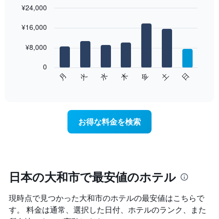
¥24,000
Bar
Chart
graphic.
¥16,000
chart
with
7
¥8,000
bars.
0
次
水
火
月
日
土
金
木
の
End
of
チ
interactive
ャ
chart
ー
ト
お得な料金を検索
は、
曜
日
ご
と
の
日本の大和市で最安値のホテル
客
室
現時点で見つかった大和市のホテルの最安値はこちらで
の
平
す。 料金は通常、選択した日付、ホテルのランク、また
均