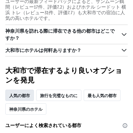
ユーザーの最新フィードバックによると、サンムーン鶴
ま
間（レビュー17件、評価7.2）およびホテル シードット 横
す。
浜 トレ（レビュー31件、評価7.7）も大和市での宿泊に人
表
気の高いホテルです。
の
Y
軸
神奈川県を訪れる際に滞在できる他の都市はどこで
1​
すか？
本
は、
大和市にホテルは何軒ありますか？
客
室
の
大和市で滞在するより良いオプショ
平
均
ンを発見
料
金
を
人気の都市
旅行を完璧なものに
最も人気の都市
表
し
て
神奈川県のホテル
い
ま
ユーザーによく検索されている都市
す