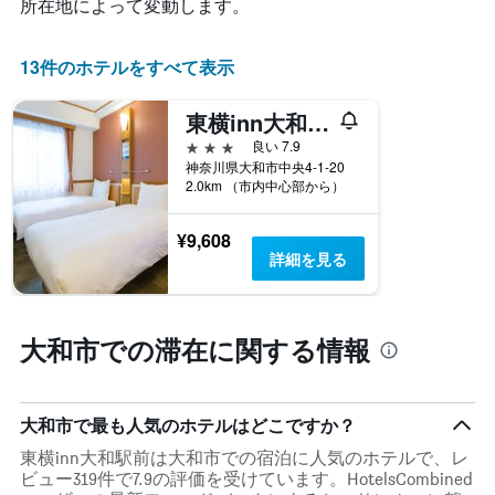
所在地によって変動します。
料
金
を
13件のホテルをすべて表示
表
し
東横inn大和駅前
て
い
3つ星
良い 7.9
ま
神奈川県大和市中央4-1-20
す
2.0km （市内中心部から）
表
の
¥9,608
X
詳細を見る
軸
1​
本
は、
大和市での滞在に関する情報
曜
日
を
表
大和市で最も人気のホテルはどこですか？
し
東横inn大和駅前は大和市での宿泊に人気のホテルで、レ
て
ビュー319件で7.9の評価を受けています。HotelsCombined
い