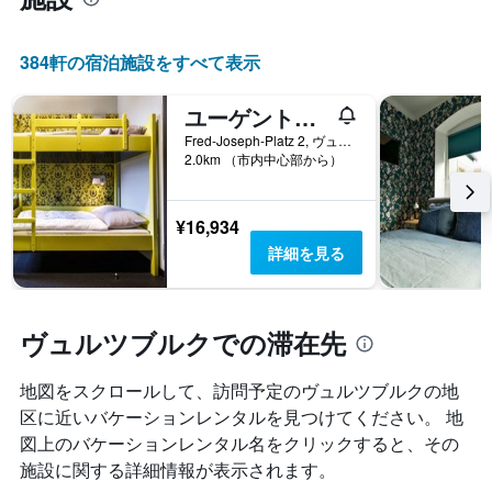
日
室
を
料
表
金
384​軒の宿泊施設をすべて表示
し
が
て
ど
い
ユーゲントヘルベルゲ・ヴュルツブルク - ホステル
の
ま
よ
Fred-Joseph-Platz 2, ヴュルツブルク, バイエルン, ドイツ
す。
う
2.0km （市内中心部から）
表
に
の
変
Y
化
¥16,934
軸
す
詳細を見る
1​
る
本
か
は、
を
客
表
ヴュルツブルクでの滞在先
室
し
の
て
平
い
地図をスクロールして、訪問予定のヴュルツブルク​の地
均
ま
区に近いバケーションレンタルを見つけてください。 地
料
す
図上のバケーションレンタル名をクリックすると、その
金
表
を
施設に関する詳細情報が表示されます。
の
表