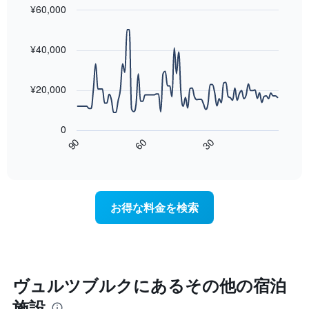
¥60,000
の
客
Line
Chart
graphic.
室
chart
with
¥40,000
の
90
平
data
均
points.
料
¥20,000
金
次
を
の
表
0
表
し
60
90
30
は、
End
て
of
宿
interactive
い
泊
chart
ま
日
す
に
お得な料金を検索
表
近
の
づ
X
く
軸
に
1​
つ
本
れ
ヴュルツブルク​にあるその他の宿泊
は、
て
曜
施設
客