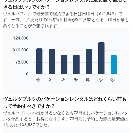
きる日はいつですか？
ヴュルツブルク​で最安値で宿泊できる日は日曜日​（¥12,842）で
す。一方、1泊あたりの平均宿泊料金が¥21,662となる土曜日​が最も
高くなることが予想されます。
¥24,000
Bar
Chart
graphic.
¥16,000
chart
with
7
¥8,000
bars.
0
次
水
火
月
日
土
金
木
の
End
of
チ
interactive
ャ
chart
ー
ヴュルツブルクの​バケーションレンタルはどれくらい前も
ト
って予約すべきですか？
は、
ヴュルツブルク​へ出かける少なくとも73日前にバケーションレンタ
曜
ルを予約すると、お得になります。73日前に予約した際の最安値は
日
1泊あたり¥8,937でした。
ご
と