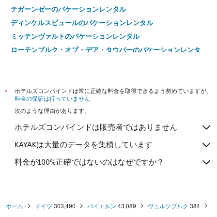
テガーンゼーのバケーションレンタル
ディンケルスビュールのバケーションレンタル
ミッテンヴァルトのバケーションレンタル
ローテンブルク・オプ・デア・タウバーのバケーションレンタ
ル
ギュンツブルクのバケーションレンタル
ブライヒャッハのバケーションレンタル
*
ホテルズコンバインドは常に正確な料金を取得できるよう努めていますが、
シュヴァンガウのバケーションレンタル
料金の保証は行っていません
次のような理由があります。
ベルヒテスガーデンのバケーションレンタル
グライナウのバケーションレンタル
ホテルズコンバインドは販売者ではありません
エルディングのバケーションレンタル
KAYAKは大量のデータを集積しています
バイロイトのバケーションレンタル
料金が100%正確ではないのはなぜですか？
バート・ウィーゼのバケーションレンタル
シュリールゼーのバケーションレンタル
バート・キッシンゲンのバケーションレンタル
ホーム
ドイツ
303,490
バイエルン
43,089
ヴュルツブルク
384
リンダウのバケーションレンタル