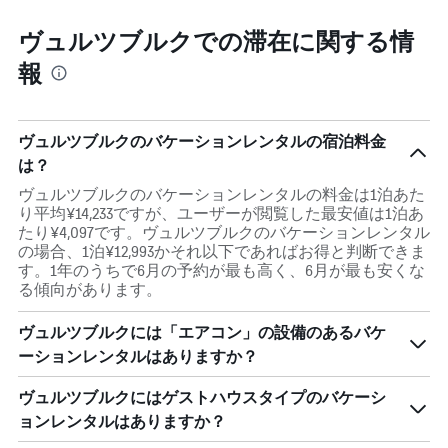
X
し
軸
て
ヴュルツブルクでの滞在に関する情
1
い
本
報
ま
は、
す
宿
泊
ま
ヴュルツブルクのバケーションレンタルの宿泊料金
で
は？
の
日
ヴュルツブルクのバケーションレンタルの料金は1泊あた
数
り平均¥14,233ですが、ユーザーが閲覧した最安値は1泊あ
を
たり¥4,097です。ヴュルツブルクのバケーションレンタル
表
の場合、1泊¥12,993かそれ以下であればお得と判断できま
し
す。1年のうちで6月の予約が最も高く、6月が最も安くな
て
る傾向があります。
い
ま
ヴュルツブルクには「エアコン」の設備のあるバケ
す
ーションレンタルはありますか？
表
の
ヴュルツブルクにはゲストハウスタイプのバケーシ
Y
軸
ョンレンタルはありますか？
1