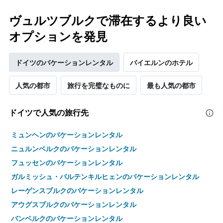
本
は、
ヴュルツブルクで滞在するより良い
客
室
オプションを発見
の
平
均
ドイツのバケーションレンタル
バイエルンのホテル
料
金
人気の都市
旅行を完璧なものに
最も人気の都市
を
表
し
ドイツで人気の旅行先
て
い
ミュンヘンのバケーションレンタル
ま
す
ニュルンベルクのバケーションレンタル
フュッセンのバケーションレンタル
ガルミッシュ・パルテンキルヒェンのバケーションレンタル
レーゲンスブルクのバケーションレンタル
アウグスブルクのバケーションレンタル
バンベルクのバケーションレンタル