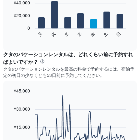
graphic.
¥40,000
chart
with
7
¥20,000
bars.
0
次
水
火
月
日
土
金
木
の
End
of
チ
interactive
ャ
chart
ー
クタ​のバケーションレンタルは、どれくらい前に予約すれ
ト
ばよいですか？
は、
クタ​のバケーションレンタルを最高の料金で予約するには、宿泊予
曜
定の初日の少なくとも53​日前に予約してください。
日
ご
と
¥45,000
の
Line
Chart
客
graphic.
chart
室
with
¥30,000
の
90
data
平
points.
均
¥15,000
料
次
金