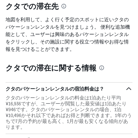
を
クタでの滞在先
表
し
地図を利用して、よく行く予定のスポットに近いクタの
て
い
バケーションレンタルを見つけましょう。 便利な追加機
ま
能として、ユーザーは興味のあるバケーションレンタル
す
をクリックし、その施設に関する役立つ情報やお得な情
報を見つけることができます。
クタでの滞在に関する情報
クタのバケーションレンタルの宿泊料金は？
クタのバケーションレンタルの料金は1泊あたり平均
¥16,936ですが、ユーザーが閲覧した最安値は1泊あたり
¥946です。クタのバケーションレンタルの場合、1泊
¥10,496かそれ以下であればお得と判断できます。1年のう
ちで7月の予約が最も高く、1月が最も安くなる傾向があ
ります。