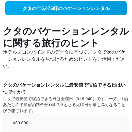
クタの全5,476軒のバケーションレンタル
クタのバケーションレンタル
に関する旅行のヒント
ホテルズコンバインドのデータに基づく、クタ​で次のバケ
ーションレンタルを見つけるためのヒントをご活用くださ
い。
クタ​の​バケーションレンタルに最安値で宿泊できる日はい
つですか？
クタ​で最安値で宿泊できる日は金曜日​（¥16,040）です。一方、1泊
あたりの平均宿泊料金が¥44,218となる火曜日​が最も高くなること
が予想されます。
¥60,000
Bar
Chart