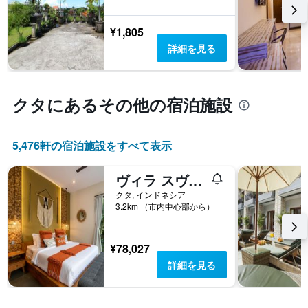
の
日
数
¥1,805
を
詳細を見る
表
し
て
い
クタ​にあるその他の宿泊施設
ま
す
表
の
5,476​軒の宿泊施設をすべて表示
Y
軸
ヴィラ スヴィタ バイ ヴィラ ファインダー
1
クタ, インドネシア
本
3.2km （市内中心部から）
は、
客
室
¥78,027
の
平
詳細を見る
均
料
金