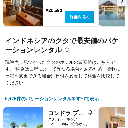
変
の
化
¥20,692
Y
す
軸
詳細を見る
る
1​
か
本
を
は、
表
客
インドネシアのクタで最安値のバケ
し
室
て
ーションレンタル
の
い
平
ま
均
現時点で見つかったクタのホテルの最安値はこちらで
す
料
す。 料金は日程によって異なる場合があるため、柔軟に
表
金
の
を
日程を変更できる場合は日付を変更して料金を比較して
X
表
ください。
軸
し
1
て
本
い
5,476件のバケーションレンタルをすべて表示
は、
ま
宿
す
コンドラ プレミア ゲストハウス クタ
泊
ま
クタ, インドネシア
で
1.2km （市内中心部から）