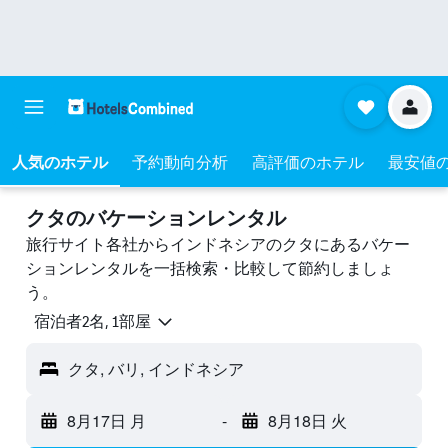
人気のホテル
予約動向分析
高評価のホテル
最安値
クタのバケーションレンタル
旅行サイト各社からインドネシアのクタにあるバケー
ションレンタルを一括検索・比較して節約しましょ
う。
宿泊者2名, 1​部屋
クタ, バリ, インドネシア
8月17日 月
-
8月18日 火