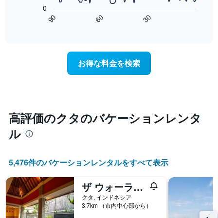
の
を
0
表
表
60
90
30
は、
End
し
of
宿
て
interactive
泊
chart
い
日
ま
に
す
お得な料金を検索
近
表
づ
の
く
X
に
軸
つ
1​
れ
高評価のクタのバケーションレンタ
本
て
は、
ル
客
曜
室
日
料
を
金
表
5,476件のバケーションレンタルをすべて表示
が
し
ど
て
ザ ウォーラス ヴィラス
の
い
よ
クタ, インドネシア
ま
う
3.7km （市内中心部から）
す。
に
表