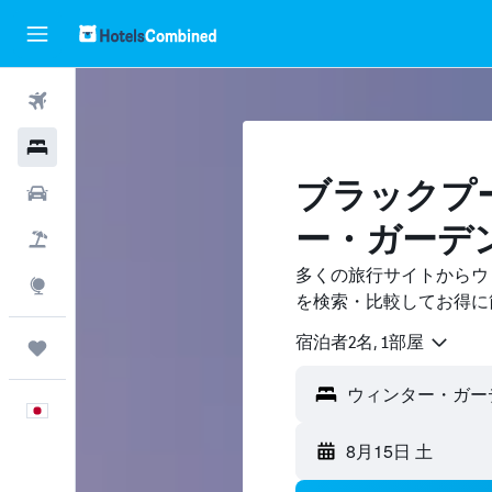
航空券
ホテル
ブラックプ
レンタカー
ー・ガーデ
航空券+ホテル
多くの旅行サイトからウ
Explore
を検索・比較してお得に
宿泊者2名, 1​部屋
Trips
日本語
8月15日 土