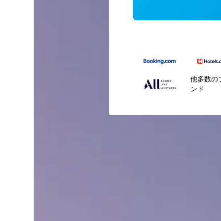
他多数の
ンド