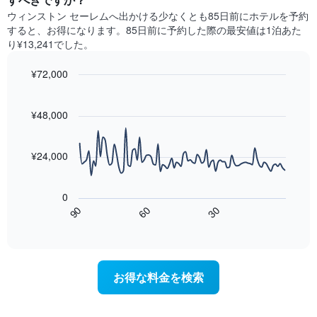
ク
室
に
ウィンストン セーレム​へ出かける少なくとも85日前にホテルを予約
ご
の
見
と
すると、お得になります。85日前に予約した際の最安値は1泊あた
平
つ
に
り¥13,241でした。
均
か
集
料
っ
計
¥72,000
金
た
し
を
今
Line
Chart
て
graphic.
表
chart
週
表
with
¥48,000
し
末
示
90
て
の
data
し
い
客
points.
た
ま
¥24,000
室
も
す
の
次
の
平
の
で
0
均
表
す
60
90
30
料
は、
End
表
金
of
宿
の
interactive
を
泊
chart
X
ホ
日
軸
テ
に
1
お得な料金を検索
ル
近
本
ラ
づ
は、
ン
く
ホ