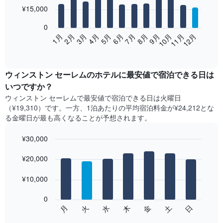
12
¥15,000
bars.
0
次
2月
5月
8月
11月
1月
4月
7月
10月
3月
6月
9月
12月
の
End
of
表
interactive
は、
chart
月
ウィンストン セーレム​の​ホテル​に最安値で宿泊できる日は
ご
いつですか？
と
ウィンストン セーレム​で最安値で宿泊できる日は火曜日​
の
（¥19,310）です。一方、1泊あたりの平均宿泊料金が¥24,212とな
客
る金曜日​が最も高くなることが予想されます。
室
の
¥30,000
平
均
Bar
Chart
graphic.
料
¥20,000
chart
with
金
7
を
¥10,000
bars.
表
し
0
次
て
水
火
月
日
土
金
木
の
End
い
of
チ