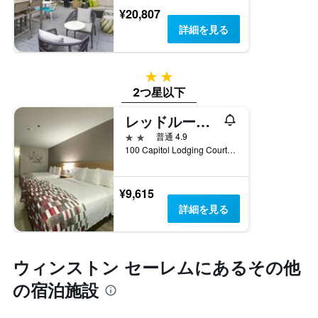
料
¥20,807
金
詳細を見る
を
表
し
て
2つ星
い
2つ星以下
ま
す
レッドルーフ イン ウィンストン-セーラム
2つ星
普通 4.9
100 Capitol Lodging Court, ウィンストン セーレム, NC, アメリカ合衆国
¥9,615
詳細を見る
ウィンストン セーレム​にあるその他
の宿泊施設