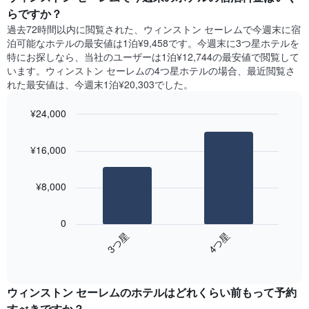
表
客
間
らですか？
の
室
に
X
過去72時間以内に閲覧された、ウィンストン セーレム​で今週末に宿
の
見
軸
泊可能なホテル​の最安値は1泊¥9,458です。今週末に3つ星ホテルを
平
つ
1​
特にお探しなら、当社のユーザーは1泊¥12,744​の最安値で閲覧して
均
か
本
います。ウィンストン セーレムの4つ星ホテルの場合、最近閲覧さ
料
っ
は、
れた最安値は、今週末1泊¥20,303でした。
金
た
曜
を
本
日
表
¥24,000
日
を
し
の
Bar
Chart
表
て
graphic.
chart
客
し
¥16,000
い
with
室
て
2
ま
の
い
bars.
す
平
ま
¥8,000
均
す。
次
料
表
の
金
0
の
表
を
3​つ星​
4​つ星​
Y
は、
ホ
軸
End
過
テ
of
1​
去
interactive
ル
本
3
chart
ラ
は、
ウィンストン セーレムのホテル​はどれくらい前もって予約
日
ン
客
間
すべきですか？