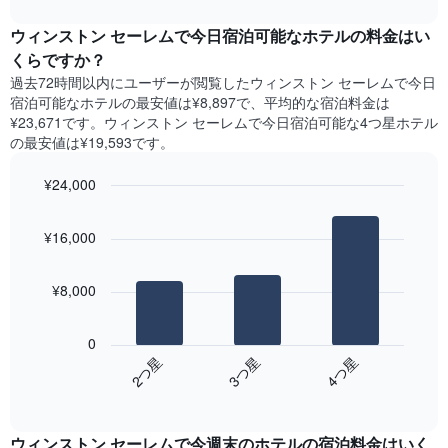
ま
interactive
ャ
chart
す
ー
ウィンストン セーレムで今日宿泊可能なホテル​の料金はい
表
ト
くらですか？
の
は、
X
過去72時間以内にユーザーが閲覧したウィンストン セーレムで今日
曜
軸
宿泊可能なホテル​の最安値は¥8,897で、平均的な宿泊料金は
日
1​
¥23,671です。ウィンストン セーレムで今日宿泊可能な4つ星ホテル​
ご
本
の最安値は¥19,593​です。
と
は、
の
月
¥24,000
客
を
室
Bar
Chart
表
の
graphic.
chart
し
¥16,000
with
平
て
3
均
い
bars.
料
ま
¥8,000
金
す。
次
を
表
の
表
0
の
表
し
3​つ星​
2​つ星​
4​つ星​
Y
は、
て
軸
End
過
い
of
1​
去
interactive
ま
本
3
chart
す
は、
ウィンストン セーレム​で今週末のホテル​の宿泊料金はいく
日