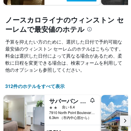
軸
テ
ま
1
ル
す
本
ラ
表
は、
ノースカロライナのウィンストン セ
ン
の
過
ク
X
ーレムで最安値のホテル
去
ご
軸
3
と
1
日
予算を抑えたい方のために、選択した日付で予約可能な
の
本
間
カ
最安値のウィンストン セーレムのホテルはこちらです。
は、
に
テ
宿
料金は選択した日付によって異なる場合があるため、柔
見
ゴ
泊
つ
軟に日程を変更できる場合は、検索フォームを利用して
リ
ま
か
他のオプションも参照してください。
ー
で
っ
を
の
た
表
日
本
312件のホテルをすべて表示
し
数
日
て
を
の
い
表
サバーバン スタジオズ ウィンストン セーラム‑ユニバーシティ パークウェイ
客
ま
し
室
2つ星
良い 6.4
す。
て
の
7910 North Point Boulevard, ウィンストン セーレム, NC, アメリカ合衆国
表
い
平
6.3km （市内中心部から）
の
ま
均
Y
す
料
軸