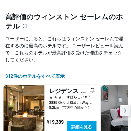
ク
に
テ
ご
つ
ル
と
れ
高評価のウィンストン セーレムのホ
ラ
に
て
ン
集
テル
客
ク
計
室
ご
し
料
と
ユーザーによると、これらはウィンストン セーレム​で滞
て
金
の
在するのに最高のホテルです。 ユーザーレビューを読ん
表
が
カ
示
で、これらのホテルが最高評価を受けた理由をチェック
ど
テ
し
の
ゴ
してください。
た
よ
リ
も
う
ー
の
に
312件のホテルをすべて表示
を
で
変
表
す
化
し
レジデンス イン バイ マリオット ウィンストン セーラム ヘインズ モール
表
す
て
の
る
3つ星
すばらしい 8.7
い
X
か
3885 Oxford Station Way, ウィンストン セーレム, NC, アメリカ合衆国
ま
軸
8.2km （市内中心部から）
を
す。
1
表
表
本
し
の
¥19,389
は、
て
Y
詳細を見る
ホ
い