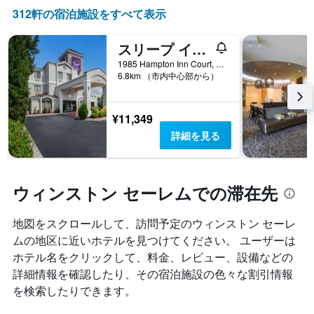
312​軒の宿泊施設をすべて表示
スリープ イン ヘインズ モール
1985 Hampton Inn Court, ウィンストン セーレム, NC, アメリカ合衆国
6.8km （市内中心部から）
¥11,349
詳細を見る
ウィンストン セーレムでの滞在先
地図をスクロールして、訪問予定のウィンストン セーレ
ム​の地区に近いホテルを見つけてください。 ユーザーは
ホテル名をクリックして、料金、レビュー、設備などの
詳細情報を確認したり、その宿泊施設の色々な割引情報
を検索したりできます。