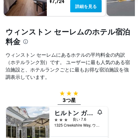
¥7,724
表
金
1
詳細を見る
の
を
本
Y
表
は、
軸
し
過
1
て
去
ウィンストン セーレムのホテル宿泊
本
い
3
は、
ま
料金
日
客
す
間
室
に
の
ウィンストン セーレム​にあるホテルの平均料金の内訳
見
平
（ホテルランク別）です。 ユーザーに最も人気のある宿
つ
均
泊施設と、ホテルランクごとに最もお得な宿泊施設を強
か
料
っ
調表示しています。
金
た
を
今
表
3つ星
週
し
末
3つ星
て
の
い
客
ヒルトン ガーデン イン ウィンストン セーレム / ヘインズ モール
ま
室
す
3つ星
良い 7.6
の
1325 Creekshire Way, ウィンストン セーレム, NC, アメリカ合衆国
平
均