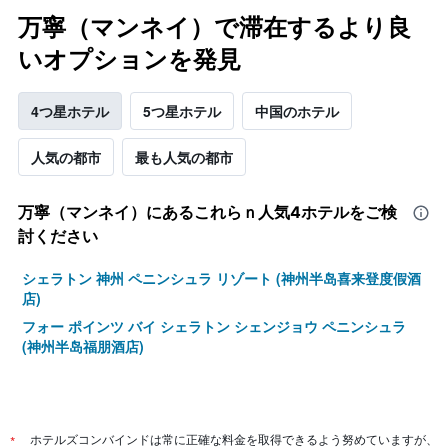
か
万寧（マンネイ）で滞在するより良
っ
た
いオプションを発見
本
日
の
4つ星ホテル
5つ星ホテル
中国のホテル
客
室
人気の都市
最も人気の都市
の
平
均
万寧（マンネイ）​にあるこれらｎ人気4ホテルをご検
料
討ください
金
を
シェラトン 神州 ペニンシュラ リゾート (神州半岛喜来登度假酒
表
店)
し
て
フォー ポインツ バイ シェラトン シェンジョウ ペニンシュラ
い
(神州半岛福朋酒店)
ま
す
*
ホテルズコンバインドは常に正確な料金を取得できるよう努めていますが、