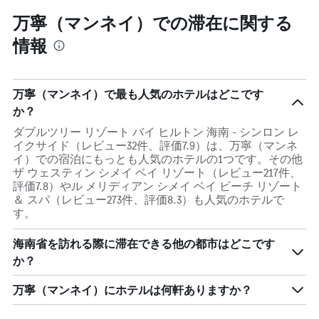
リ
万寧（マンネイ）での滞在に関する
ー
を
情報
表
し
て
い
万寧（マンネイ）で最も人気のホテルはどこです
ま
か？
す。
表
ダブルツリー リゾート バイ ヒルトン 海南 - シンロン レ
の
イクサイド（レビュー32件、評価7.9）は、万寧（マンネ
Y
イ）での宿泊にもっとも人気のホテルの1つです。その他
軸
ザ ウェスティン シメイ ベイ リゾート（レビュー217件、
1
評価7.8）やル メリディアン シメイ ベイ ビーチ リゾート
本
＆ スパ（レビュー273件、評価8.3）も人気のホテルで
は、
す。
過
去
海南省を訪れる際に滞在できる他の都市はどこです
3
か？
日
間
に
万寧（マンネイ）にホテルは何軒ありますか？
見
つ