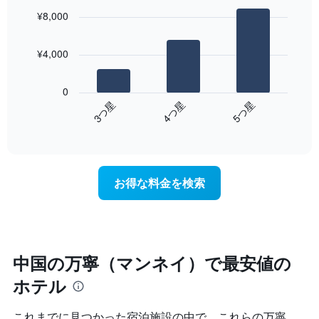
の
graphic.
chart
¥8,000
with
平
3
均
bars.
料
¥4,000
金
次
を
の
表
0
表
し
4​つ星​
3​つ星​
5​つ星​
は、
て
End
過
い
of
去
interactive
ま
3
chart
す
日
表
間
の
お得な料金を検索
に
X
見
軸
つ
1​
か
本
っ
は、
た
中国の万寧（マンネイ）で最安値の
曜
本
日
ホテル
日
を
の
表
客
これまでに見つかった宿泊施設の中で、これらの万寧
し