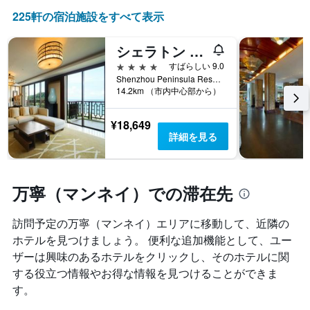
ま
も
225​軒の宿泊施設をすべて表示
す
の
で
シェラトン 神州 ペニンシュラ リゾート (神州半岛喜来登度假酒店)
す
表
4つ星
すばらしい 9.0
の
Shenzhou Peninsula Resort District, 万寧（マンネイ）, 中国
X
14.2km （市内中心部から）
軸
1
¥18,649
本
詳細を見る
は、
ホ
テ
ル
万寧（マンネイ）での滞在先
ラ
ン
ク
訪問予定の万寧（マンネイ）エリアに移動して、近隣の
ご
ホテルを見つけましょう。 便利な追加機能として、ユー
と
ザーは興味のあるホテルをクリックし、そのホテルに関
の
する役立つ情報やお得な情報を見つけることができま
カ
テ
す。
ゴ