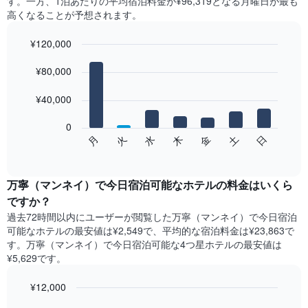
す。一方、1泊あたりの平均宿泊料金が¥96,319となる月曜日​が最も
高くなることが予想されます。
¥120,000
Bar
Chart
graphic.
¥80,000
chart
with
7
¥40,000
bars.
0
次
日
水
土
火
金
月
木
の
End
of
チ
interactive
ャ
chart
ー
万寧（マンネイ）で今日宿泊可能なホテル​の料金はいくら
ト
ですか？
は、
過去72時間以内にユーザーが閲覧した万寧（マンネイ）で今日宿泊
曜
可能なホテル​の最安値は¥2,549で、平均的な宿泊料金は¥23,863で
日
す。万寧（マンネイ）で今日宿泊可能な4つ星ホテル​の最安値は
ご
¥5,629​です。
と
の
¥12,000
客
室
Bar
Chart