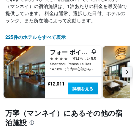
室
て
（マンネイ）​の宿泊施設は、1泊あたりの料金を最安値で
の
い
提供しています。 料金は通常、選択した日付、ホテルの
平
ま
均
ランク、また所在地によって変動します。
す。
料
表
金
の
を
225件のホテルをすべて表示
Y
ホ
軸
テ
1​
フォー ポインツ バイ シェラトン シェンジョウ ペニンシュラ (神州半岛福朋酒店)
ル
本
4つ星
すばらしい 8.0
ラ
は、
Shenzhou Peninsula Resort District, 万寧（マンネイ）, 中国
ン
客
14.1km （市内中心部から）
ク
室
ご
の
と
¥12,011
平
に
詳細を見る
均
集
料
計
金
し
を
て
万寧（マンネイ）​にあるその他の宿
表
表
し
泊施設
示
て
し
い
た