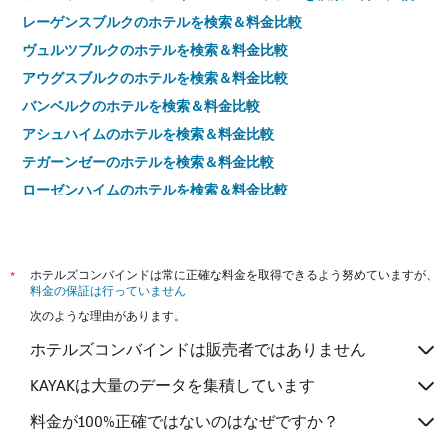
レーゲンスブルクのホテルを検索＆料金比較
ヴュルツブルクのホテルを検索＆料金比較
アウグスブルクのホテルを検索＆料金比較
バンベルクのホテルを検索＆料金比較
アシュハイムのホテルを検索＆料金比較
テガーンゼーのホテルを検索＆料金比較
ローゼンハイムのホテルを検索＆料金比較
ディンケルスビュールのホテルを検索＆料金比較
フライラッシンクのホテルを検索＆料金比較
ガルヒング・バイ・ミュンヘンのホテルを検索＆料金比較
*
ホテルズコンバインドは常に正確な料金を取得できるよう努めていますが、
料金の保証は行っていません
ミッテンヴァルトのホテルを検索＆料金比較
次のような理由があります。
ローテンブルク・オプ・デア・タウバーのホテルを検索＆料金
比較
ホテルズコンバインドは販売者ではありません
ギュンツブルクのホテルを検索＆料金比較
KAYAKは大量のデータを集積しています
オーバーディングのホテルを検索＆料金比較
料金が100%正確ではないのはなぜですか？
オーベラウのホテルを検索＆料金比較