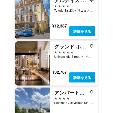
アルティス セントラム ホテルズ
4つ星
Totoriu Str. 23, ビリニュス, リトアニア
¥12,387
詳細を見る
グランド ホテル ヴィリニュス、キュリオ コレクション バイ ヒルトン
5つ星
Universiteto Street 14, ビリニュス, リトアニア
¥32,787
詳細を見る
アンバートン キャシードラル スクエア ホテル ビリニュス
4つ星
Stuokos-Guceviciaus Str. 1, ビリニュス, リトアニア