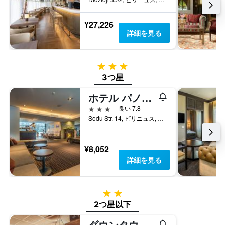
¥27,226
詳細を見る
3つ星
3つ星
ホテル パノラマ
3つ星
良い 7.8
Sodu Str. 14, ビリニュス, リトアニア
¥8,052
詳細を見る
2つ星
2つ星以下
ダウンタウン フォレスト ホステル ＆ キャンピング