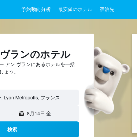
予約動向分析
最安値のホテル
宿泊先
 ヴランのホテル
ー アン ヴランにあるホテルを一括
しょう。
-
8月14日 金
検索