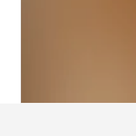
ホーム
フランス
551,958
ローヌ県
53
ヴォー アン ヴ