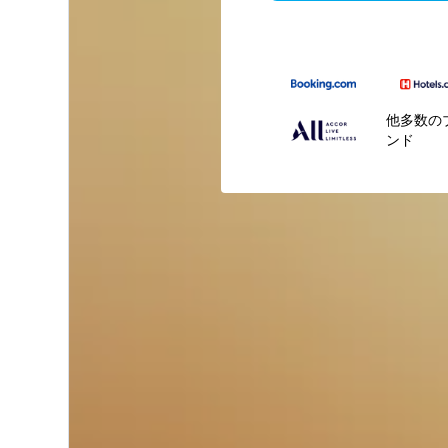
他多数の
ンド