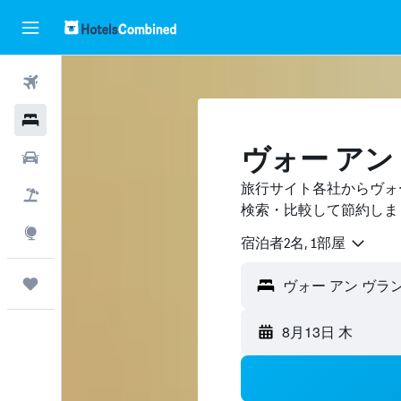
航空券
ホテル
ヴォー アン
レンタカー
旅行サイト各社からヴォ
航空券+ホテル
検索・比較して節約しま
Explore
宿泊者2名, 1​部屋
Trips
8月13日 木