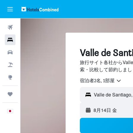
航空券
ホテル
Valle de S
レンタカー
旅行サイト各社からValle 
航空券+ホテル
索・比較して節約しまし
Explore
宿泊者2名, 1​部屋
Trips
8月14日 金
日本語