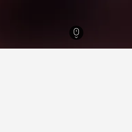
州
2,052
Valle de Santiago
2
ntiagoでの滞在に関する情報
できる他の都市はどこですか？
常、Valle de Santiago​に加えてグアナファトも訪れま
は何軒ありますか？