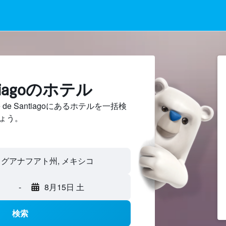
antiagoのホテル
de Santiagoにあるホテルを一括検
ょう。
-
8月15日 土
検索