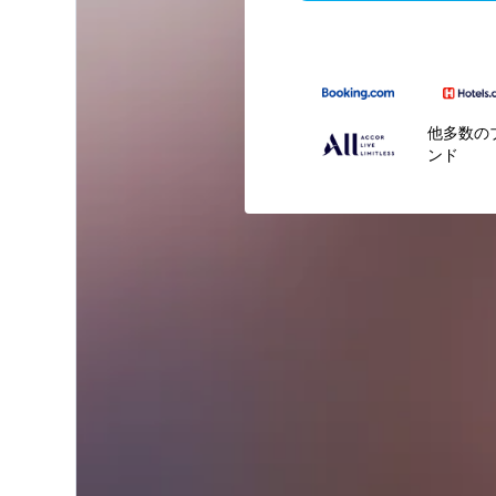
他多数の
ンド