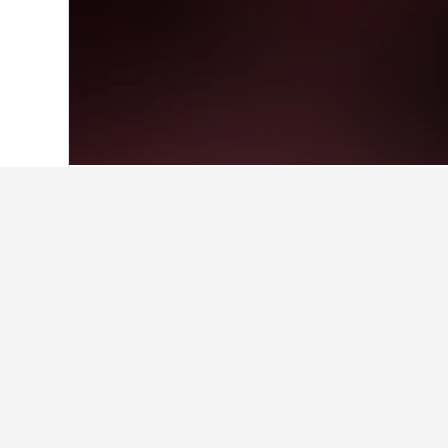
ホーム
メキシコ
83,613
グアナフアト
Valle de Sa
グアナフアト州を訪れる際に滞在
グアナフアト州 に行く際、旅行者は通
Valle de Santiagoにホテル