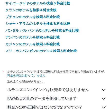
サイバージャヤのホテルを検索＆料金比較
クランのホテルを検索＆料金比較
プチョンのホテルを検索＆料金比較
シャー・アラムのホテルを検索＆料金比較
バンダル バル バンギのホテルを検索＆料金比較
アンパンのホテルを検索＆料金比較
カジャンのホテルを検索＆料金比較
スリ・カンバンガンのホテルを検索＆料金比較
コタダマンサラのホテルを検索＆料金比較
セキンチャンのホテルを検索＆料金比較
スバン・ジャヤのホテルを検索＆料金比較
*
ホテルズコンバインドは常に正確な料金を取得できるよう努めていますが、
料金の保証は行っていません
フル・ランガッのホテルを検索＆料金比較
次のような理由があります。
バンギのホテルを検索＆料金比較
ホテルズコンバインドは販売者ではありません
クアラ スランゴールのホテルを検索＆料金比較
サバッベルナムのホテルを検索＆料金比較
KAYAKは大量のデータを集積しています
Moribのホテルを検索＆料金比較
料金が100%正確ではないのはなぜですか？