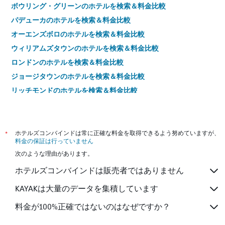
ボウリング・グリーンのホテルを検索＆料金比較
パデューカのホテルを検索＆料金比較
オーエンズボロのホテルを検索＆料金比較
ウィリアムズタウンのホテルを検索＆料金比較
ロンドンのホテルを検索＆料金比較
ジョージタウンのホテルを検索＆料金比較
リッチモンドのホテルを検索＆料金比較
サマセットのホテルを検索＆料金比較
ホプキンズビルのホテルを検索＆料金比較
バーズタウンのホテルを検索＆料金比較
*
ホテルズコンバインドは常に正確な料金を取得できるよう努めていますが、
料金の保証は行っていません
フランクフォートのホテルを検索＆料金比較
次のような理由があります。
アシュランドのホテルを検索＆料金比較
ホテルズコンバインドは販売者ではありません
オーク グローブのホテルを検索＆料金比較
ニューポートのホテルを検索＆料金比較
KAYAKは大量のデータを集積しています
ケーブ シティのホテルを検索＆料金比較
料金が100%正確ではないのはなぜですか？
ヘンダーソンのホテルを検索＆料金比較