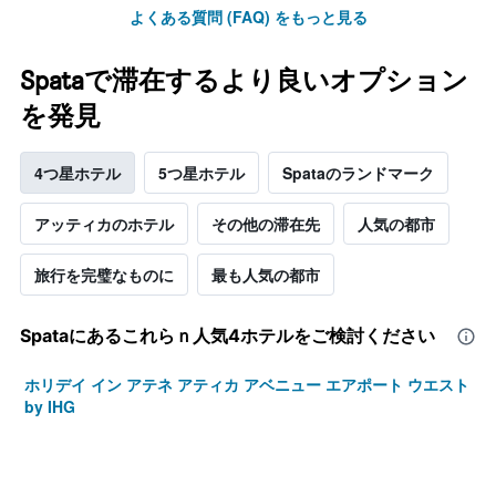
よくある質問 (FAQ) をもっと見る
金
を
表
Spataで滞在するより良いオプション
し
て
を発見
い
ま
す
4つ星ホテル
5つ星ホテル
Spataのランドマーク
アッティカのホテル
その他の滞在先
人気の都市
旅行を完璧なものに
最も人気の都市
Spata​にあるこれらｎ人気4ホテルをご検討ください
ホリデイ イン アテネ アティカ アベニュー エアポート ウエスト
by IHG