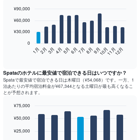
¥90,000
Bar
Chart
¥60,000
graphic.
chart
with
12
¥30,000
bars.
0
次
2月
5月
8月
11月
1月
4月
7月
10月
3月
6月
9月
12月
の
End
of
表
interactive
は、
chart
月
Spata​の​ホテル​に最安値で宿泊できる日はいつですか？
ご
Spata​で最安値で宿泊できる日は木曜日​（¥54,068）です。一方、1
と
泊あたりの平均宿泊料金が¥67,344となる土曜日​が最も高くなるこ
の
とが予想されます。
客
室
¥75,000
の
Bar
平
Chart
graphic.
¥50,000
chart
均
with
料
7
¥25,000
金
bars.
を