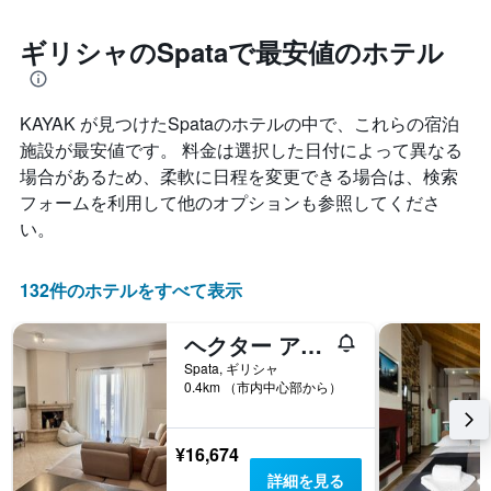
ホ
ご
つ
テ
と
れ
ギリシャのSpataで最安値のホテル
ル
に
て
ラ
集
客
ン
計
室
ク
し
KAYAK が見つけたSpataのホテルの中で、これらの宿泊
料
ご
て
金
施設が最安値です。 料金は選択した日付によって異なる
と
表
が
場合があるため、柔軟に日程を変更できる場合は、検索
の
示
ど
カ
フォームを利用して他のオプションも参照してくださ
し
の
テ
た
い。
よ
ゴ
も
う
リ
の
に
ー
で
132件のホテルをすべて表示
変
を
す
化
表
表
す
ヘクター アパートメント エアポート
し
の
る
て
X
Spata, ギリシャ
か
い
0.4km （市内中心部から）
軸
を
ま
1
表
す。
本
し
表
は、
¥16,674
て
の
ホ
い
詳細を見る
Y