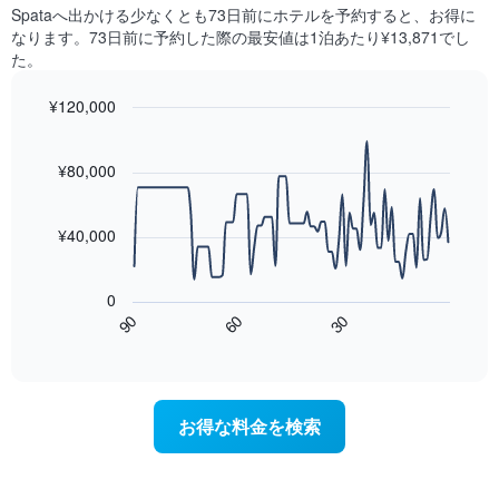
に
本
Spata​へ出かける少なくとも73日前にホテルを予約すると、お得に
ク
見
は、
なります。73日前に予約した際の最安値は1泊あたり¥13,871でし
ご
つ
客
た。
と
か
室
に
っ
の
集
¥120,000
た
平
計
今
Line
Chart
均
し
graphic.
chart
週
料
with
て
¥80,000
末
金
90
表
の
data
を
示
客
points.
表
し
¥40,000
室
し
た
の
次
て
も
平
の
い
の
0
均
表
ま
で
90
60
30
料
は、
End
す
す
金
of
宿
表
interactive
を
泊
chart
の
ホ
日
X
テ
に
軸
お得な料金を検索
ル
近
1
ラ
づ
本
ン
く
は、
ク
に