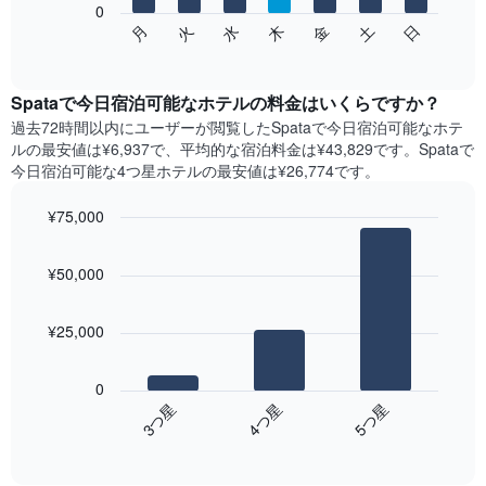
表
0
次
水
火
月
日
土
金
木
し
の
End
て
of
チ
interactive
い
ャ
chart
ま
ー
Spataで今日宿泊可能なホテル​の料金はいくらですか？
す
ト
過去72時間以内にユーザーが閲覧したSpataで今日宿泊可能なホテ
表
は、
ル​の最安値は¥6,937で、平均的な宿泊料金は¥43,829です。Spataで
の
曜
今日宿泊可能な4つ星ホテル​の最安値は¥26,774​です。
X
日
軸
ご
¥75,000
1​
と
本
Bar
の
Chart
は、
graphic.
chart
客
¥50,000
with
月
室
3
を
の
bars.
表
平
¥25,000
し
均
次
て
料
の
い
金
0
表
ま
を
4​つ星​
3​つ星​
5​つ星​
は、
す。
表
End
過
表
of
し
去
interactive
の
て
3
chart
Y