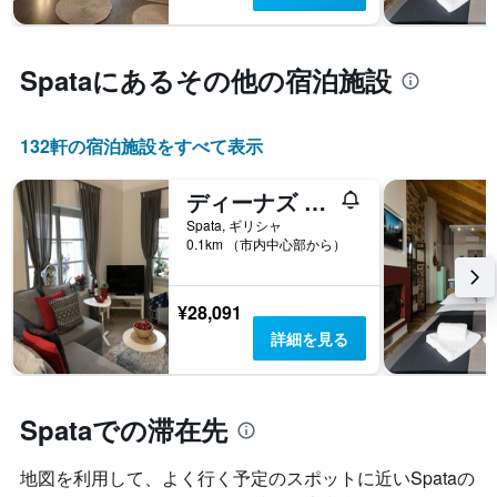
テ
ま
軸
ル
す
1
ラ
表
本
ン
の
Spata​にあるその他の宿泊施設
は、
ク
X
過
ご
軸
去
と
1
3
132​軒の宿泊施設をすべて表示
の
本
日
カ
は、
間
テ
ディーナズ ハウス
宿
に
ゴ
泊
Spata, ギリシャ
見
リ
ま
0.1km （市内中心部から）
つ
ー
で
か
を
の
っ
表
日
¥28,091
た
し
数
本
詳細を見る
て
を
日
い
表
の
ま
し
客
す。
て
室
Spataでの滞在先
表
い
の
の
ま
平
Y
す
地図を利用して、よく行く予定のスポットに近いSpataの
均
軸
表