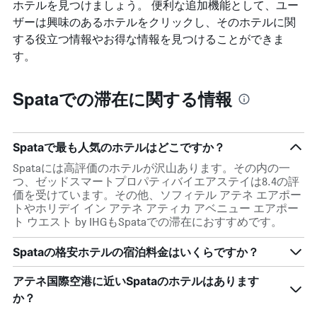
料
ホテルを見つけましょう。 便利な追加機能として、ユー
1
の
金
本
ザーは興味のあるホテルをクリックし、そのホテルに関
Y
を
は、
軸
する役立つ情報やお得な情報を見つけることができま
表
過
1
す。
し
去
本
て
3
は、
い
日
客
Spataでの滞在に関する情報
ま
間
室
す
に
の
見
平
つ
均
Spataで最も人気のホテルはどこですか？
か
料
っ
Spataには高評価のホテルが沢山あります。その内の一
金
た
つ、ゼッドスマートプロパティバイエアステイは8.4の評
を
今
価を受けています。その他、ソフィテル アテネ エアポー
表
週
トやホリデイ イン アテネ アティカ アベニュー エアポー
し
末
ト ウエスト by IHGもSpataでの滞在におすすめです。
て
の
い
客
Spataの格安ホテルの宿泊料金はいくらですか？
ま
室
す
の
アテネ国際空港​に近いSpata​のホテルはあります
平
か？
均
料