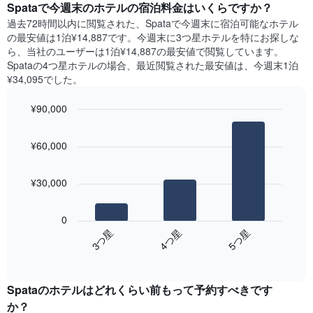
い
Spata​で今週末のホテル​の宿泊料金はいくらですか？
日
軸
ま
間
過去72時間以内に閲覧された、Spata​で今週末に宿泊可能なホテル​
1​
す
に
の最安値は1泊¥14,887です。今週末に3つ星ホテルを特にお探しな
本
表
見
ら、当社のユーザーは1泊¥14,887​の最安値で閲覧しています。
は、
の
つ
Spataの4つ星ホテルの場合、最近閲覧された最安値は、今週末1泊
客
X
か
室
¥34,095でした。
軸
っ
の
1​
た
平
¥90,000
本
本
均
は、
Bar
Chart
日
料
graphic.
曜
chart
の
金
¥60,000
with
日
客
を
3
を
室
bars.
表
表
の
¥30,000
し
し
平
次
て
て
均
の
い
い
0
料
表
ま
ま
4​つ星​
3​つ星​
5​つ星​
金
は、
す
す。
を
End
過
表
of
ホ
去
interactive
の
テ
3
chart
Y
ル
Spataのホテル​はどれくらい前もって予約すべきです
日
軸
ラ
間
か？
1​
ン