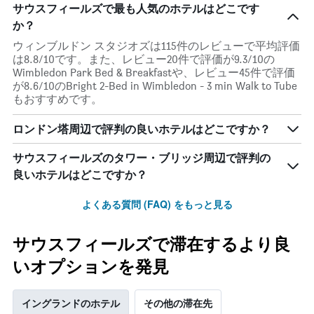
サウスフィールズで最も人気のホテルはどこです
料
金
か？
を
ウィンブルドン スタジオズは115件のレビューで平均評価
表
は8.8/10です。また、レビュー20件で評価が9.3/10の
し
Wimbledon Park Bed & Breakfastや、レビュー45件で評価
て
が8.6/10のBright 2-Bed in Wimbledon - 3 min Walk to Tube
い
もおすすめです。
ま
す
ロンドン塔周辺で評判の良いホテルはどこですか？
表
の
X
サウスフィールズのタワー・ブリッジ周辺で評判の
軸
良いホテルはどこですか？
1​
本
よくある質問 (FAQ) をもっと見る
は、
曜
日
サウスフィールズで滞在するより良
を
表
いオプションを発見
し
て
イングランドのホテル
その他の滞在先
い