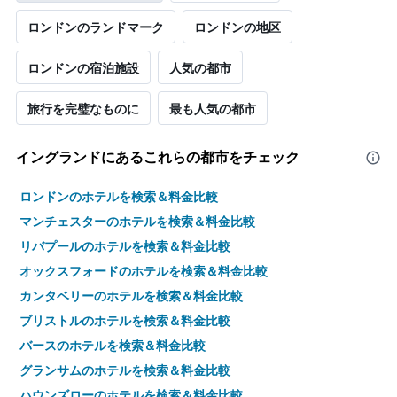
ま
す。
ロンドンのランドマーク
ロンドンの地区
表
の
ロンドンの宿泊施設
人気の都市
Y
軸
1​
旅行を完璧なものに
最も人気の都市
本
は、
客
イングランド​にあるこれらの都市をチェック
室
の
ロンドンのホテルを検索＆料金比較
平
マンチェスターのホテルを検索＆料金比較
均
料
リバプールのホテルを検索＆料金比較
金
オックスフォードのホテルを検索＆料金比較
を
表
カンタベリーのホテルを検索＆料金比較
し
ブリストルのホテルを検索＆料金比較
て
い
バースのホテルを検索＆料金比較
ま
グランサムのホテルを検索＆料金比較
す
ハウンズローのホテルを検索＆料金比較