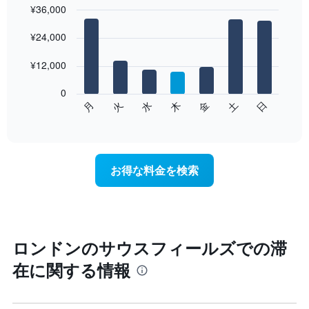
¥36,000
Bar
Chart
graphic.
¥24,000
chart
with
7
¥12,000
bars.
0
次
水
火
月
日
土
金
木
の
End
of
チ
interactive
ャ
chart
ー
ト
お得な料金を検索
は、
曜
日
ご
と
の
ロンドンのサウスフィールズでの滞
客
在に関する情報
室
の
平
均