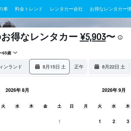
の車
料金トレンド
レンタカー会社
お得なレンタカー
のお得なレンタカー
¥5,903
​〜
〜65歳
8月15日 土
正午
8月22日 土
2026年 8月
2026年 9月
火
水
木
金
土
日
月
火
水
木
1
1
2
3