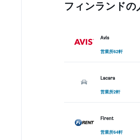
フィンランド​
axis
displaying
values.
Range:
0
to
Avis
24000.
営業所62軒
Lacara
営業所2軒
Firent
営業所64軒