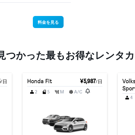
料金を見る
見つかった最もお得なレンタカ
料金を見る
3
Honda Fit
¥5,987
Volk
/日
/日
Spor
2
5
M
A/C
4
料金を見る