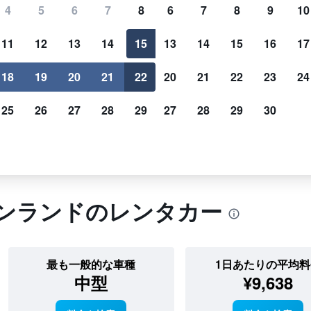
探しにホテルズコンバインドを利用する
4
5
6
7
8
6
7
8
9
10
11
12
13
14
15
13
14
15
16
17
該当する検索結果
？料金が値下
車種、代理店、車のメーカーなどで検索結果を
18
19
20
21
22
20
21
22
23
24
お得に予約し
カスタマイズしましょう。
25
26
27
28
29
27
28
29
30
フィンランドのレンタカー
最も一般的な車種
1日あたりの平均料
中型
¥9,638