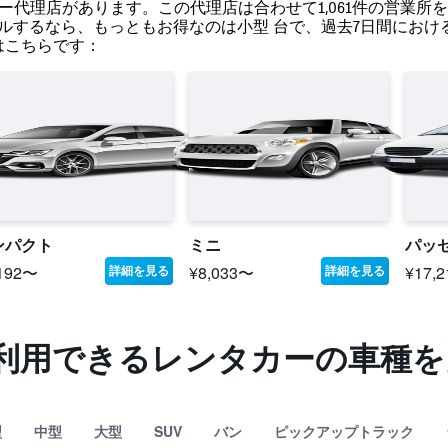
ー代理店があります。この代理店は合わせて1,061件の営業
するなら、もっともお得なのは小型 台で、過去7日間における最
はこちらです：
ンパクト
ミニ
パッ
,192〜
¥8,033〜
¥17,
詳細を見る
詳細を見る
利用できるレンタカーの車種を
型
中型
大型
SUV
バン
ピックアップトラック