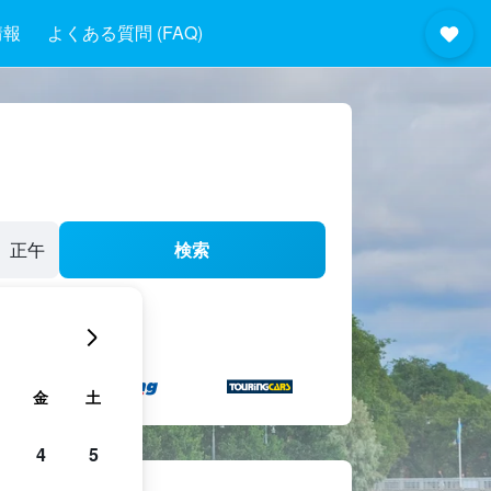
情報
よくある質問 (FAQ)
正午
検索
金
土
4
5