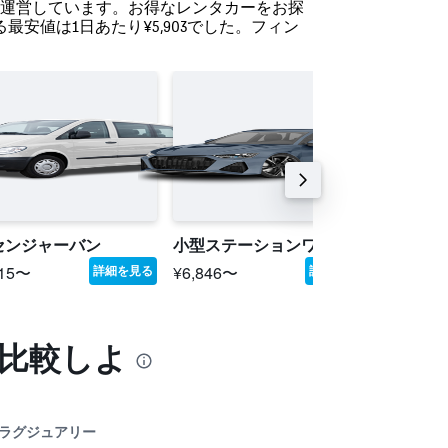
所を運営しています。お得なレンタカーをお探
安値は1日あたり¥5,903でした。フィン
センジャーバン
小型ステーションワゴン
中型ス
215〜
¥6,846〜
¥8,135
詳細を見る
詳細を見る
比較しよ
ラグジュアリー