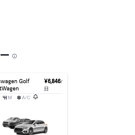
ー
swagen Golf
¥6,846
/
tWagen
日
M
A/C