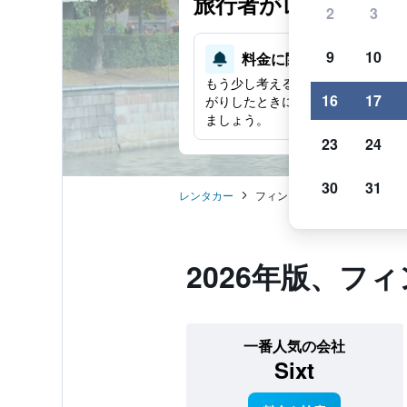
旅行者がレンタカー
2
3
9
10
料金に関する通知
もう少し考える時間が必要ですか
16
17
がりしたときに
​通知を受け取り
​、
ましょう。
23
24
30
31
レンタカー
フィンランドのレンタカー
2026​年版、
一番人気の会社
Sixt