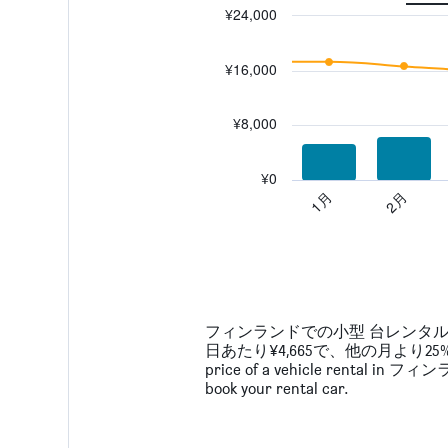
¥24,000
Combination
Chart
graphic.
chart
¥16,000
with
2
data
series.
¥8,000
The
chart
¥0
has
1月
2月
1
End
of
X
interactive
axis
chart
displaying
categories.
Range:
14
フィンランドでの小型 台レンタル
categories.
日あたり¥4,665で、他の月より25%お得です。 
The
price of a vehicle rental in フィンラン
chart
book your rental car.
has
1
Y