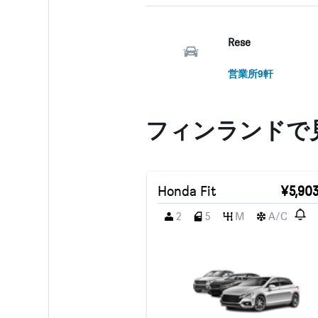
Rese
営業所9軒
フィンランドで
National
営業所7軒
Honda Fit
¥5,90
2
5
M
A/C
Ace
営業所3軒
Touring Rent Auto