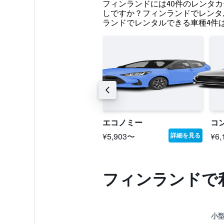
フィンランドには40件のレンタカ
しですか？フィンランドでレンタル
ランドでレンタルできる車種4件
中型SUV
エコノミー
コ
14,259〜
¥5,903〜
¥6
詳細を見る
詳細を見る
フィンランドで
小