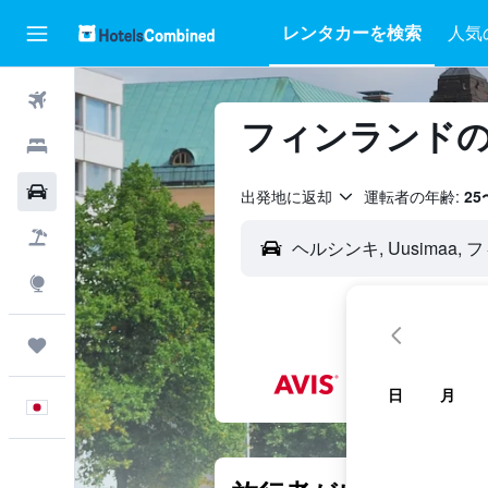
レンタカーを検索
人気
航空券
フィンランド​
ホテル
レンタカー
出発地に返却
運転者の年齢:
25
航空券+ホテル
Explore
Trips
日
月
日本語