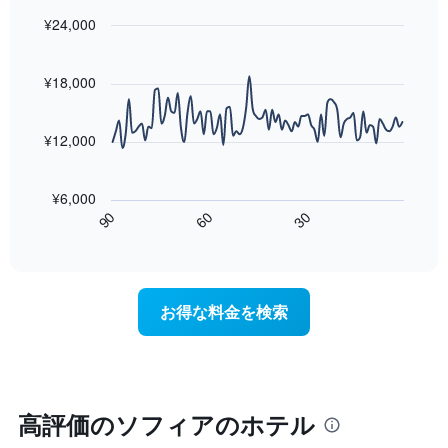
に
っ
平
集
¥24,000
た
均
計
今
Line
Chart
料
し
graphic.
chart
週
金
with
て
¥18,000
末
を
90
表
の
表
data
示
客
し
points.
し
¥12,000
室
て
た
の
い
次
も
平
ま
の
の
¥6,000
均
す
表
で
60
90
30
料
は、
End
す
金
of
宿
表
interactive
を
泊
chart
の
ホ
日
X
テ
に
軸
お得な料金を検索
ル
近
1
ラ
づ
本
ン
く
は、
ク
に
ホ
ご
つ
テ
と
れ
高評価のソフィアのホテル
ル
に
て
ラ
集