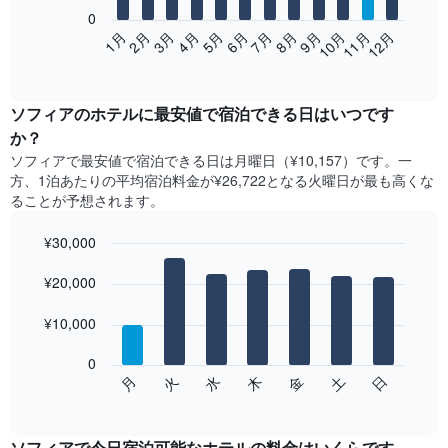
0
次
2月
5月
8月
11月
1月
4月
7月
10月
3月
6月
9月
12月
の
End
of
表
interactive
は、
chart
月
ソフィア​の​ホテル​に最安値で宿泊できる日はいつです
ご
か？
と
ソフィア​で最安値で宿泊できる日は月曜日​（¥10,157）です。一
の
方、1泊あたりの平均宿泊料金が¥26,722となる火曜日​が最も高くな
客
ることが予想されます。
室
の
¥30,000
平
均
Bar
Chart
graphic.
料
¥20,000
chart
with
金
7
を
¥10,000
bars.
表
し
0
次
て
水
火
月
日
土
金
木
の
End
い
of
チ
ま
interactive
ャ
chart
す
ー
ソフィアで今日宿泊可能なホテル​の料金はいくらです