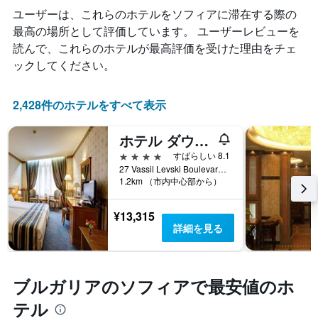
客
ン
計
ユーザーは、これらのホテルをソフィア​に滞在する際の
室
ク
し
料
最高の場所として評価しています。 ユーザーレビューを
ご
て
金
読んで、これらのホテルが最高評価を受けた理由をチェ
と
表
が
の
ックしてください。
示
ど
カ
し
の
テ
た
よ
ゴ
2,428件のホテルをすべて表示
も
う
リ
の
に
ー
で
ホテル ダウンタウン
変
を
す
化
4つ星
すばらしい 8.1
表
表
す
27 Vassil Levski Boulevard, ソフィア, ブルガリア
し
の
る
1.2km （市内中心部から）
て
X
か
い
軸
を
ま
¥13,315
1
表
す。
詳細を見る
本
し
表
は、
て
の
ホ
い
Y
テ
ま
軸
ブルガリアのソフィアで最安値のホ
ル
す
1
ラ
表
テル
本
ン
の