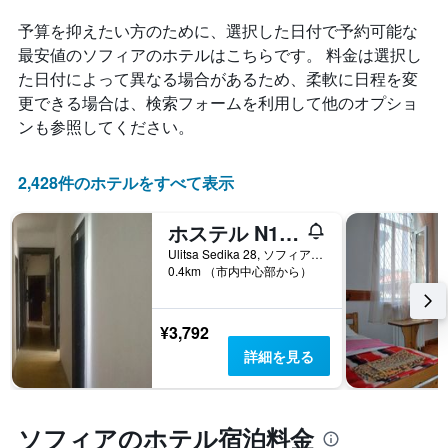
は、
ク
X
過
ご
予算を抑えたい方のために、選択した日付で予約可能な
軸
去
と
1
最安値のソフィアのホテルはこちらです。 料金は選択し
3
の
本
た日付によって異なる場合があるため、柔軟に日程を変
日
カ
は、
間
更できる場合は、検索フォームを利用して他のオプショ
テ
宿
に
ゴ
ンも参照してください。
泊
見
リ
ま
つ
ー
で
か
を
2,428件のホテルをすべて表示
の
っ
表
日
た
し
数
ホステル N1 イン ソフィア
本
て
を
日
い
Ulitsa Sedika 28, ソフィア, ブルガリア
表
の
0.4km （市内中心部から）
ま
し
客
す。
て
室
表
い
の
の
¥3,792
ま
平
Y
す
詳細を見る
均
軸
表
料
1
の
金
本
Y
を
は、
軸
ソフィアのホテル宿泊料金
表
過