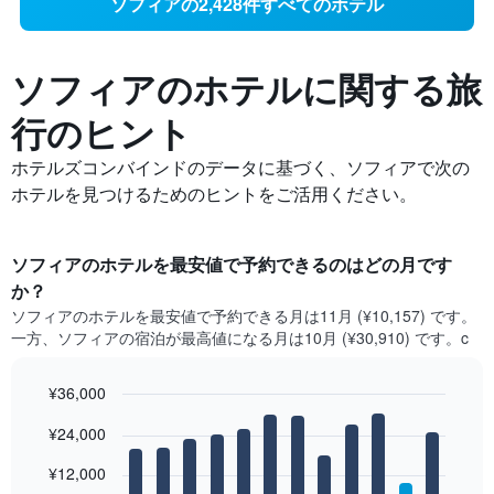
ソフィアの2,428件すべてのホテル
ソフィアの​ホテルに関する旅
行のヒント
ホテルズコンバインドのデータに基づく、ソフィアで次の
ホテルを見つけるためのヒントをご活用ください。
ソフィア​のホテルを最安値で予約できるのはどの月です
か？
ソフィア​の​ホテルを最安値で予約できる月は11月 (¥10,157) です。
一方、ソフィア​の​宿泊が最高値になる月は10月​ (¥30,910) です。c
¥36,000
Bar
Chart
¥24,000
graphic.
chart
with
12
¥12,000
bars.