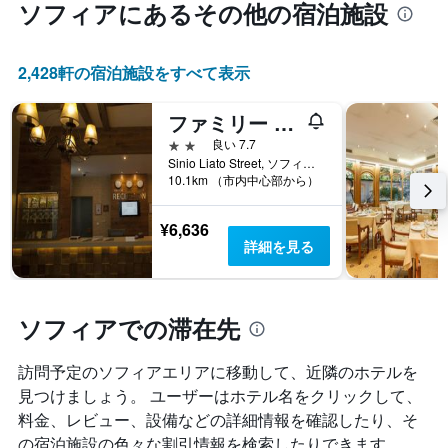
ソフィア​にあるその他の宿泊施設
2,428​軒の宿泊施設をすべて表示
ファミリー ホテル セント ジョージ
2つ星
良い 7.7
Sinio Liato Street, ソフィア, ブルガリア
10.1km （市内中心部から）
¥6,636
詳細を見る
ソフィアでの滞在先
訪問予定のソフィアエリアに移動して、近隣のホテルを
見つけましょう。 ユーザーはホテル名をクリックして、
料金、レビュー、設備などの詳細情報を確認したり、そ
の宿泊施設の色々な割引情報を検索したりできます。