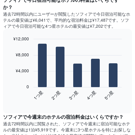
表
ト
か？
の
は、
X
過去72時間以内にユーザーが閲覧したソフィアで今日宿泊可能なホ
曜
軸
テル​の最安値は¥6,041で、平均的な宿泊料金は¥17,487です。ソフ
日
1​
ィアで今日宿泊可能な4つ星ホテル​の最安値は¥7,202​です。
ご
本
と
は、
¥12,000
の
月
客
Bar
Chart
を
graphic.
室
chart
表
¥8,000
with
の
し
5
平
て
bars.
均
い
¥4,000
料
ま
次
金
す。
の
を
0
表
表
表
3​つ星​
1​つ星​
4​つ星​
2​つ星​
5​つ星​
の
は、
し
Y
End
過
て
of
軸
去
interactive
い
1​
3
chart
ま
本
ソフィア​で今週末のホテル​の宿泊料金はいくらですか？
日
す
は、
間
過去72時間以内に閲覧された、ソフィア​で今週末に宿泊可能なホテ
表
客
に
ル​の最安値は1泊¥5,919です。今週末に3つ星ホテルを特にお探しな
の
室
見