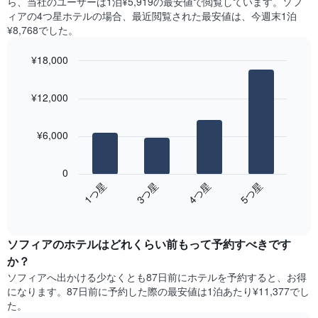
ら、当社のユーザーは1泊¥5,919​の最安値で閲覧しています。ソフ
X
の
つ
ィアの4つ星ホテルの場合、最近閲覧された最安値は、今週末1泊
軸
平
か
¥8,768でした。
1​
均
っ
本
料
た
は、
¥18,000
金
本
曜
を
Bar
Chart
日
日
graphic.
chart
表
の
¥12,000
を
with
し
客
4
表
て
室
bars.
し
い
の
¥6,000
て
ま
平
次
い
す
均
の
ま
0
料
表
す。
1​つ星​
3​つ星​
4​つ星​
5​つ星​
金
は、
表
を
End
過
の
of
ホ
去
Y
interactive
テ
3
chart
軸
ル
ソフィアのホテル​はどれくらい前もって予約すべきです
日
1​
ラ
間
本
か？
ン
に
は、
ソフィア​へ出かける少なくとも87日前にホテルを予約すると、お得
ク
見
客
になります。87日前に予約した際の最安値は1泊あたり¥11,377でし
ご
つ
室
た。
と
か
の