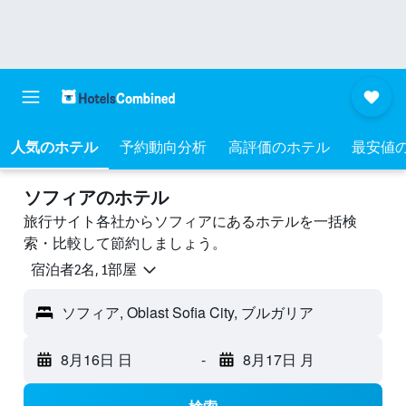
人気のホテル
予約動向分析
高評価のホテル
最安値
ソフィアのホテル
旅行サイト各社からソフィアにあるホテルを一括検
索・比較して節約しましょう。
宿泊者2名, 1​部屋
ソフィア, Oblast Sofia City, ブルガリア
8月16日 日
-
8月17日 月