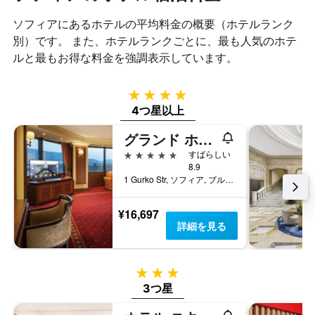
1
し
去
本
て
ソフィア​にあるホテルの平均料金の概要（ホテルランク
3
は、
い
日
別）です。 また、ホテルランクごとに、最も人気のホテ
客
ま
間
室
ルと最もお得な料金を強調表示しています。
す
に
の
見
平
つ
均
4つ星
か
料
4つ星以上
っ
金
た
を
グランド ホテル ソフィア
今
表
5つ星
すばらしい
週
し
8.9
末
て
1 Gurko Str, ソフィア, ブルガリア
の
い
客
ま
室
¥16,697
す
の
詳細を見る
平
均
料
3つ星
金
3つ星
を
表