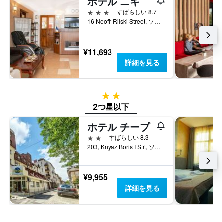
ホテル ニキ
し
て
3つ星
すばらしい 8.7
い
16 Neofit Rilski Street, ソフィア, ブルガリア
ま
す
¥11,693
詳細を見る
2つ星
2つ星以下
ホテル チープ
2つ星
すばらしい 8.3
203, Knyaz Boris I Str., ソフィア, ブルガリア
¥9,955
詳細を見る