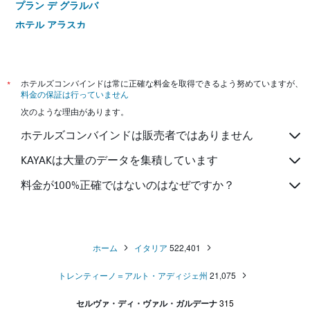
プラン デ グラルバ
ホテル アラスカ
Garni Residence Soraiser
Garni Wolf
Residence Frea
*
ホテルズコンバインドは常に正確な料金を取得できるよう努めていますが、
料金の保証は行っていません
次のような理由があります。
ホテルズコンバインドは販売者ではありません
KAYAKは大量のデータを集積しています
料金が100%正確ではないのはなぜですか？
ホーム
イタリア
522,401
トレンティーノ＝アルト・アディジェ州
21,075
セルヴァ・ディ・ヴァル・ガルデーナ
315