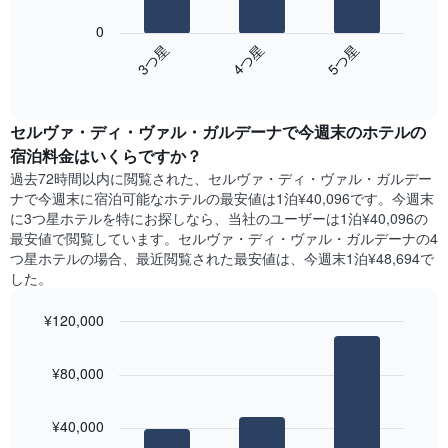
を
表
の
表
0
の
表
し
3​つ星​
4​つ星​
5​つ星​
Y
は、
て
軸
End
過
い
of
1​
去
interactive
ま
本
3
chart
す
は、
セルヴァ・ディ・ヴァル・ガルデーナ​で今週末のホテル​の
日
表
客
間
宿泊料金はいくらですか？
の
室
に
X
過去72時間以内に閲覧された、セルヴァ・ディ・ヴァル・ガルデー
の
見
軸
ナ​で今週末に宿泊可能なホテル​の最安値は1泊¥40,096です。今週末
平
つ
1​
に3つ星ホテルを特にお探しなら、当社のユーザーは1泊¥40,096​の
均
か
本
最安値で閲覧しています。セルヴァ・ディ・ヴァル・ガルデーナの4
料
っ
は、
つ星ホテルの場合、最近閲覧された最安値は、今週末1泊¥48,694で
金
た
曜
した。
を
本
日
表
日
を
し
¥120,000
の
表
て
客
Bar
Chart
し
い
graphic.
室
chart
て
¥80,000
ま
with
の
い
3
す
平
ま
bars.
均
す。
¥40,000
料
表
次