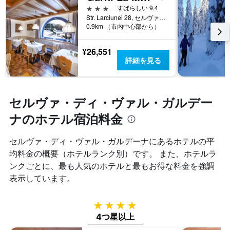
化
て
表
3つ星
すばらしい 9.4
す
い
の
Str. Larciunei 28, セルヴァ・ディ・ヴァル・ガルデーナ, アルト・アディジェ, イタリア
る
ま
0.9km （市内中心部から）
X
か
す。
軸
を
表
1
表
¥26,551
の
本
し
詳細を見る
Y
は、
て
軸
ホ
い
1
テ
ま
本
ル
す
セルヴァ・ディ・ヴァル・ガルデー
は、
ラ
表
過
ン
ナのホテル宿泊料金
の
去
ク
X
3
ご
軸
日
セルヴァ・ディ・ヴァル・ガルデーナ​にあるホテルの平
と
1
間
均料金の概要（ホテルランク別）です。 また、ホテルラ
の
本
に
カ
ンクごとに、最も人気のホテルと最もお得な料金を強調
は、
見
テ
宿
表示しています。
つ
ゴ
泊
か
リ
ま
っ
ー
で
4つ星
た
を
の
本
4つ星以上
表
日
日