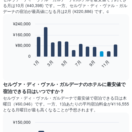
る月は10月 (¥40,398) です。一方、セルヴァ・ディ・ヴァル・ガル
デーナ​の​宿泊が最高値になる月は2月​ (¥220,886) です。c
¥240,000
Bar
Chart
¥160,000
graphic.
chart
with
12
¥80,000
bars.
0
次
1月
3月
5月
7月
9月
11月
の
End
of
表
interactive
は、
chart
月
セルヴァ・ディ・ヴァル・ガルデーナ​の​ホテル​に最安値で
ご
宿泊できる日はいつですか？
と
セルヴァ・ディ・ヴァル・ガルデーナ​で最安値で宿泊できる日は木
の
曜日​（¥60,046）です。一方、1泊あたりの平均宿泊料金が¥116,555
客
となる月曜日​が最も高くなることが予想されます。
室
の
¥150,000
平
均
Bar
Chart