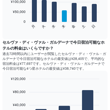
graphic.
料
¥100,000
chart
with
金
7
を
¥50,000
bars.
表
し
0
次
て
日
水
土
火
金
月
木
の
End
い
of
チ
ま
interactive
ャ
chart
す
ー
セルヴァ・ディ・ヴァル・ガルデーナで今日宿泊可能なホ
表
ト
テル​の料金はいくらですか？
の
は、
X
過去72時間以内にユーザーが閲覧したセルヴァ・ディ・ヴァル・ガ
曜
軸
ルデーナで今日宿泊可能なホテル​の最安値は¥28,405で、平均的な
日
1​
宿泊料金は¥77,697です。セルヴァ・ディ・ヴァル・ガルデーナで
ご
本
今日宿泊可能な4つ星ホテル​の最安値は¥38,740​です。
と
は、
の
月
¥120,000
客
を
室
Bar
Chart
表
の
graphic.
chart
し
¥80,000
with
平
て
3
均
い
bars.
料
ま
¥40,000
金
す。
次