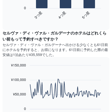
金
の
の
を
0
Y
表
ホ
3​つ星​
4​つ星​
5​つ星​
軸
は、
テ
1​
End
過
ル
of
本
去
interactive
ラ
は、
3
chart
ン
客
セルヴァ・ディ・ヴァル・ガルデーナのホテル​はどれくら
日
ク
室
間
い前もって予約すべきですか？
ご
の
に
と
セルヴァ・ディ・ヴァル・ガルデーナ​へ出かける少なくとも61日前
平
見
に
にホテルを予約すると、お得になります。61日前に予約した際の最
均
つ
集
安値は1泊あたり¥35,559でした。
料
か
計
金
っ
し
¥150,000
を
た
て
表
今
Line
Chart
表
し
graphic.
chart
週
示
with
て
¥100,000
末
し
90
い
の
data
た
ま
客
points.
も
す
¥50,000
室
の
の
次
で
平
の
す
0
均
表
表