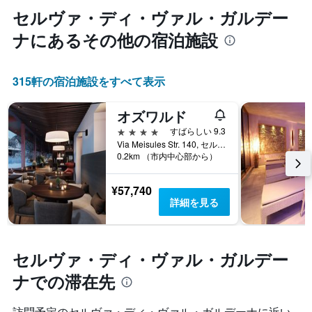
週
し
セルヴァ・ディ・ヴァル・ガルデー
末
て
の
ナ​にあるその他の宿泊施設
い
客
ま
室
す
の
315​軒の宿泊施設をすべて表示
平
均
オズワルド
料
金
4つ星
すばらしい 9.3
を
Via Meisules Str. 140, セルヴァ・ディ・ヴァル・ガルデーナ, アルト・アディジェ, イタリア
表
0.2km （市内中心部から）
し
て
¥57,740
い
詳細を見る
ま
す
セルヴァ・ディ・ヴァル・ガルデー
ナでの滞在先
訪問予定のセルヴァ・ディ・ヴァル・ガルデーナに近い