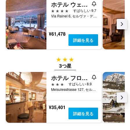
し
数
ホテル ウェルポナー ビューティ & リラックス
の
て
を
客
4つ星
すばらしい 9.7
い
表
室
Via Rainel 6, セルヴァ・ディ・ヴァル・ガルデーナ, アルト・アディジェ, イタリア
ま
し
の
す。
て
平
表
い
均
¥61,478
の
ま
料
Y
詳細を見る
す
金
軸
表
を
1
の
表
本
Y
し
3つ星
は、
軸
て
3つ星
過
1
い
去
本
ま
ホテル フローラ
3
は、
す
日
3つ星
すばらしい 8.9
客
間
Meisulesstrasse 127, セルヴァ・ディ・ヴァル・ガルデーナ, アルト・アディジェ, イタリア
室
に
の
見
平
つ
¥35,401
均
か
料
詳細を見る
っ
金
た
を
今
表