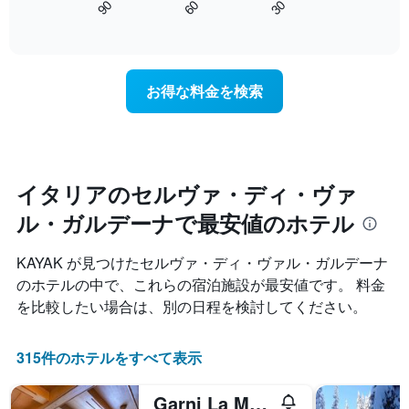
90
60
30
料
は、
End
の
金
of
宿
X
interactive
を
泊
軸
chart
ホ
日
1
テ
に
本
お得な料金を検索
ル
近
は、
ラ
づ
ホ
ン
く
テ
ク
に
ル
ご
つ
ラ
と
れ
ン
イタリアのセルヴァ・ディ・ヴァ
に
て
ク
集
ル・ガルデーナで最安値のホテル
客
ご
計
室
と
し
料
の
KAYAK が見つけたセルヴァ・ディ・ヴァル・ガルデーナ
て
金
カ
のホテルの中で、これらの宿泊施設が最安値です。 料金
表
が
テ
示
を比較したい場合は、別の日程を検討してください。
ど
ゴ
し
の
リ
た
よ
ー
も
315件のホテルをすべて表示
う
を
の
に
表
で
変
し
Garni La Majon
す