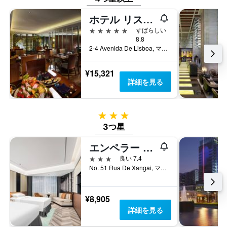
均
す
見
料
ホテル リスボア
つ
金
か
5つ星
すばらしい
を
っ
8.8
表
た
2-4 Avenida De Lisboa, マカオ
し
今
て
週
い
¥15,321
末
ま
詳細を見る
の
す
客
室
の
3つ星
平
3つ星
均
料
エンペラー ホテル
金
3つ星
良い 7.4
を
No. 51 Rua De Xangai, マカオ
表
し
て
¥8,905
い
詳細を見る
ま
す