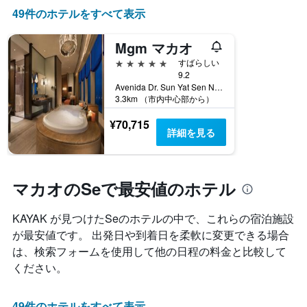
示
よ
の
49件のホテルをすべて表示
し
う
カ
た
に
テ
も
Mgm マカオ
変
ゴ
の
化
5つ星
すばらしい
リ
で
す
9.2
ー
す
る
Avenida Dr. Sun Yat Sen No. 1101, マカオ
を
表
か
3.3km （市内中心部から）
表
の
を
し
X
表
¥70,715
て
軸
詳細を見る
し
い
1
て
ま
本
い
す。
は、
ま
表
ホ
マカオのSeで最安値のホテル
す
の
テ
表
Y
ル
の
KAYAK が見つけたSeのホテルの中で、これらの宿泊施設
軸
ラ
X
1
が最安値です。 出発日や到着日を柔軟に変更できる場合
ン
軸
本
ク
は、検索フォームを使用して他の日程の料金と比較して
1
は、
ご
本
ください。
過
と
は、
去
の
宿
3
カ
49件のホテルをすべて表示
泊