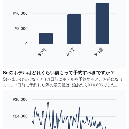
た
平
本
Bar
Chart
本
均
graphic.
chart
は、
日
¥16,000
料
with
曜
の
3
金
日
客
bars.
を
を
室
¥8,000
表
表
の
次
し
し
平
の
て
て
0
均
表
い
い
4​つ星​
3​つ星​
5​つ星​
料
は、
ま
ま
金
End
過
す
す。
of
を
去
interactive
表
ホ
3
chart
の
テ
Seのホテル​はどれくらい前もって予約すべきですか？
日
Y
ル
間
Se​へ出かける少なくとも1日前にホテルを予約すると、お得になり
軸
ラ
に
ます。1日前に予約した際の最安値は1泊あたり¥14,896でした。
1​
ン
見
本
ク
つ
は、
ご
¥30,000
か
客
と
っ
Line
Chart
室
に
graphic.
chart
た
の
集
with
¥24,000
今
平
90
計
週
均
data
し
末
points.