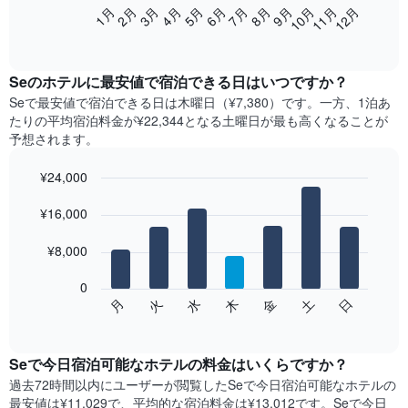
次
2月
5月
8月
11月
1月
4月
7月
10月
3月
6月
9月
12月
の
End
of
表
interactive
は、
chart
月
Se​の​ホテル​に最安値で宿泊できる日はいつですか？
ご
Se​で最安値で宿泊できる日は木曜日​（¥7,380）です。一方、1泊あ
と
たりの平均宿泊料金が¥22,344となる土曜日​が最も高くなることが
の
予想されます。
客
室
¥24,000
の
Bar
平
Chart
graphic.
¥16,000
chart
均
with
料
7
¥8,000
金
bars.
を
表
0
次
水
火
月
日
土
金
木
し
の
End
て
of
チ
interactive
い
ャ
chart
ま
ー
Seで今日宿泊可能なホテル​の料金はいくらですか？
す
ト
過去72時間以内にユーザーが閲覧したSeで今日宿泊可能なホテル​の
表
は、
最安値は¥11,029で、平均的な宿泊料金は¥13,012です。Seで今日
の