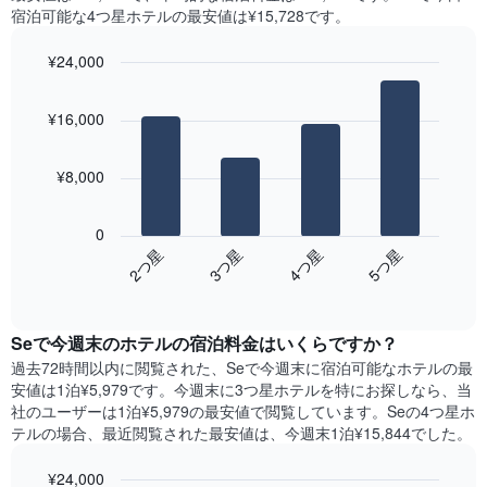
曜
宿泊可能な4つ星ホテル​の最安値は¥15,728​です。
X
日
軸
ご
¥24,000
1​
と
本
Bar
の
Chart
は、
graphic.
chart
客
¥16,000
with
月
室
4
を
の
bars.
表
平
¥8,000
し
均
次
て
料
の
い
金
0
表
ま
を
2​つ星​
3​つ星​
4​つ星​
5​つ星​
は、
す。
表
End
過
表
of
し
去
interactive
の
て
3
chart
Y
い
Se​で今週末のホテル​の宿泊料金はいくらですか？
日
軸
ま
間
過去72時間以内に閲覧された、Se​で今週末に宿泊可能なホテル​の最
1​
す
に
安値は1泊¥5,979です。今週末に3つ星ホテルを特にお探しなら、当
本
表
見
社のユーザーは1泊¥5,979​の最安値で閲覧しています。Seの4つ星ホ
は、
の
つ
テルの場合、最近閲覧された最安値は、今週末1泊¥15,844でした。
客
X
か
室
軸
っ
の
¥24,000
1​