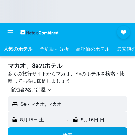
人気のホテル
予約動向分析
高評価のホテル
最安値
マカオ、Seのホテル
多くの旅行サイトからマカオ、Seのホテルを検索・比
較してお得に節約しましょう。
宿泊者2名, 1​部屋
Se - マカオ, マカオ
8月15日 土
-
8月16日 日