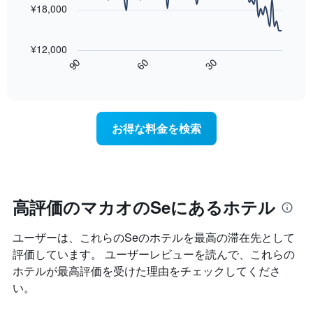
料
て
¥18,000
の
金
表
客
次
を
示
室
の
表
し
の
¥12,000
表
し
た
平
60
90
30
は、
て
End
も
均
of
宿
い
の
interactive
料
泊
ま
chart
で
金
日
す
す
を
に
表
お得な料金を検索
ホ
近
の
テ
づ
X
ル
く
軸
ラ
に
1
ン
つ
本
ク
れ
高評価のマカオのSeにあるホテル
は、
ご
て
ホ
と
客
テ
に
ユーザーは、これらのSe​のホテルを最高の滞在先として
室
ル
集
料
評価しています。 ユーザーレビューを読んで、これらの
ラ
計
金
ホテルが最高評価を受けた理由をチェックしてくださ
ン
し
が
ク
い。
て
ど
ご
表
の
と