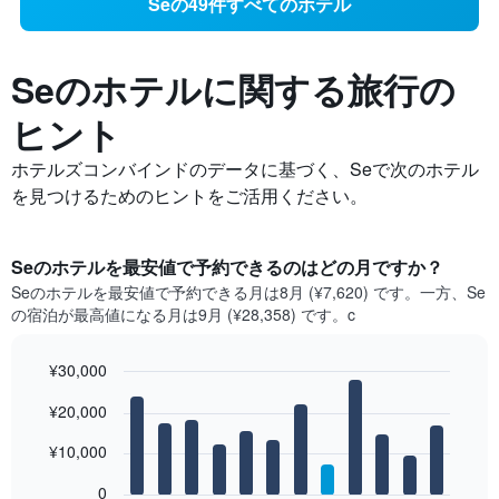
Seの49件すべてのホテル
Seの​ホテルに関する旅行の
ヒント
ホテルズコンバインドのデータに基づく、Seで次のホテル
を見つけるためのヒントをご活用ください。
Se​のホテルを最安値で予約できるのはどの月ですか？
Se​の​ホテルを最安値で予約できる月は8月 (¥7,620) です。一方、Se​
の​宿泊が最高値になる月は9月​ (¥28,358) です。c
¥30,000
Bar
Chart
¥20,000
graphic.
chart
with
12
¥10,000
bars.
0