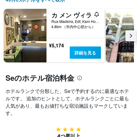
日
テ
ま
間
ゴ
で
に
カ メン ヴィラ
リ
の
見
ー
Rua Madeira, Edf, Kam Hou, No 7, 2 e 3 Andar, マカオ
日
つ
を
4.8km （市内中心部から）
数
か
表
を
っ
し
表
た
て
¥5,174
し
本
い
て
詳細を見る
日
ま
い
の
す。
ま
客
表
す
室
の
表
Seのホテル宿泊料金
の
Y
の
平
軸
Y
均
1
ホテルランクで分類した、Se​で予約するのに最適なホテ
軸
料
本
ルです。 追加のヒントとして、ホテルランクごとに最も
1
金
は、
本
人気があり、最もお値打ちな宿泊施設もマークしていま
を
過
は、
表
す。
去
客
し
3
室
て
日
の
4つ星
い
間
平
ま
4つ星以上
に