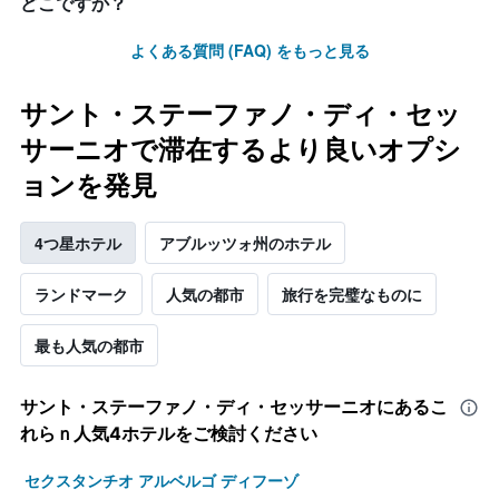
どこですか？
つ
か
よくある質問 (FAQ) をもっと見る
っ
た
本
サント・ステーファノ・ディ・セッ
日
の
サーニオで滞在するより良いオプシ
客
ョンを発見
室
の
平
4つ星ホテル
アブルッツォ州のホテル
均
料
金
ランドマーク
人気の都市
旅行を完璧なものに
を
表
最も人気の都市
し
て
い
サント・ステーファノ・ディ・セッサーニオ​にあるこ
ま
れらｎ人気4ホテルをご検討ください
す
セクスタンチオ アルベルゴ ディフーゾ