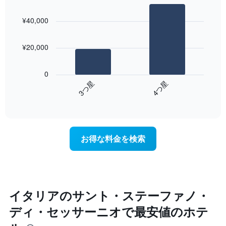
の
Bar
Chart
し
平
graphic.
chart
て
¥40,000
with
均
い
2
料
ま
bars.
金
す。
¥20,000
を
表
次
表
の
の
し
0
Y
表
て
3​つ星​
4​つ星​
軸
は、
い
1​
End
過
ま
of
本
去
す
interactive
は、
3
chart
表
客
日
の
室
間
X
お得な料金を検索
の
に
軸
平
見
1​
均
つ
本
料
か
は、
金
っ
曜
を
た
イタリアのサント・ステーファノ・
日
表
本
を
ディ・セッサーニオで最安値のホテ
し
日
表
て
の
し