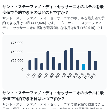
サント・ステーファノ・ディ・セッサーニオ​のホテルを最
安値で予約できるのはどの月ですか？
サント・ステーファノ・ディ・セッサーニオ​の​ホテルを最安値で予
約できる月は10月 (¥17,936) です。一方、サント・ステーファノ・
ディ・セッサーニオ​の​宿泊が最高値になる月は8月​ (¥62,919) です。
c
¥75,000
Bar
Chart
¥50,000
graphic.
chart
with
12
¥25,000
bars.
0
次
2月
5月
8月
11月
1月
4月
7月
10月
3月
6月
9月
12月
の
End
of
表
interactive
は、
chart
月
サント・ステーファノ・ディ・セッサーニオ​の​ホテル​に最
ご
安値で宿泊できる日はいつですか？
と
サント・ステーファノ・ディ・セッサーニオ​で最安値で宿泊できる
の
日は火曜日​（¥20,919）です。一方、1泊あたりの平均宿泊料金が