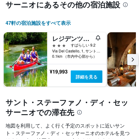
ま
サーニオ​にあるその他の宿泊施設
た
す
も
の
47​軒の宿泊施設をすべて表示
で
す
表
レジデンツァ ラ トーレ
の
3つ星
すばらしい 9.2
X
Via Del Castello, 1, サント・ステーファノ・ディ・セッサーニオ, ラクイラ県, イタリア
軸
0.1km （市内中心部から）
1
本
は、
¥19,993
ホ
詳細を見る
テ
ル
ラ
ン
サント・ステーファノ・ディ・セッ
ク
サーニオでの滞在先
ご
と
の
地図を利用して、よく行く予定のスポットに近いサン
カ
ト・ステーファノ・ディ・セッサーニオのホテルを見つ
テ