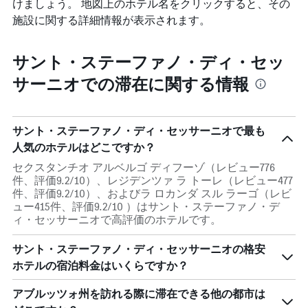
けましょう。 地図上のホテル名をクリックすると、その
ゴ
リ
施設に関する詳細情報が表示されます。
ー
を
表
サント・ステーファノ・ディ・セッ
し
サーニオでの滞在に関する情報
て
い
ま
す。
サント・ステーファノ・ディ・セッサーニオで最も
表
の
人気のホテルはどこですか？
Y
セクスタンチオ アルベルゴ ディフーゾ（レビュー776
軸
件、評価9.2/10）、レジデンツァ ラ トーレ（レビュー477
1
件、評価9.2/10）、およびラ ロカンダ スル ラーゴ（レビ
本
ュー415件、評価9.2/10 ）はサント・ステーファノ・デ
は、
ィ・セッサーニオで高評価のホテルです。
過
去
サント・ステーファノ・ディ・セッサーニオの格安
3
日
ホテルの宿泊料金はいくらですか？
間
に
アブルッツォ州を訪れる際に滞在できる他の都市は
見