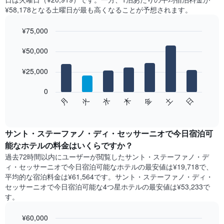
客
¥58,178となる土曜日​が最も高くなることが予想されます。
室
の
¥75,000
平
均
Bar
Chart
graphic.
料
¥50,000
chart
with
金
7
を
¥25,000
bars.
表
し
0
次
て
水
火
月
日
土
金
木
の
End
い
of
チ
ま
interactive
ャ
chart
す
ー
サント・ステーファノ・ディ・セッサーニオで今日宿泊可
表
ト
能なホテル​の料金はいくらですか？
の
は、
X
過去72時間以内にユーザーが閲覧したサント・ステーファノ・デ
曜
軸
ィ・セッサーニオで今日宿泊可能なホテル​の最安値は¥19,718で、
日
1​
平均的な宿泊料金は¥61,564です。サント・ステーファノ・ディ・
ご
本
セッサーニオで今日宿泊可能な4つ星ホテル​の最安値は¥53,233​で
と
は、
す。
の
月
客
を
室
¥60,000
表