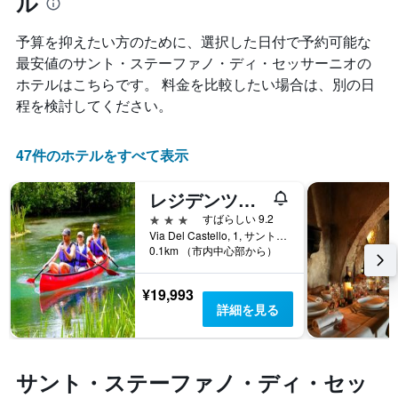
ル
い
客
て
ま
室
い
す
予算を抑えたい方のために、選択した日付で予約可能な
の
ま
平
最安値のサント・ステーファノ・ディ・セッサーニオの
す。
均
表
ホテルはこちらです。 料金を比較したい場合は、別の日
料
の
程を検討してください。
金
Y
を
軸
ホ
1​
47件のホテルをすべて表示
テ
本
ル
は、
ラ
レジデンツァ ラ トーレ
客
ン
室
3つ星
すばらしい 9.2
ク
の
Via Del Castello, 1, サント・ステーファノ・ディ・セッサーニオ, ラクイラ県, イタリア
ご
平
0.1km （市内中心部から）
と
均
に
料
¥19,993
集
金
詳細を見る
計
を
し
表
て
し
表
て
サント・ステーファノ・ディ・セッ
示
い
し