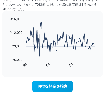
の
見
と
と、お得になります。73日前に予約した際の最安値は1泊あたり
平
つ
に
¥6,778でした。
均
か
集
料
っ
計
¥15,000
金
た
し
を
今
Line
Chart
て
graphic.
表
chart
週
表
with
¥12,000
し
末
示
90
て
の
data
し
い
客
points.
た
ま
¥9,000
室
も
す
の
次
の
平
の
で
¥6,000
均
表
す
60
90
30
料
は、
End
表
金
of
宿
の
interactive
を
泊
chart
X
ホ
日
軸
テ
に
1
お得な料金を検索
ル
近
本
ラ
づ
は、
ン
く
ホ
ク
に
テ
ご