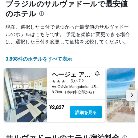
ブラジルのサルヴァドールで最安値
ル
す
本
ラ
表
は、
のホテル
ン
の
過
ク
X
去
ご
現在、選択した日付で見つかった最安値のサルヴァドー
軸
3
と
1
ルのホテルはこちらです。 予定を柔軟に変更できる場合
日
の
本
間
は、選択した日付を変更して価格を比較してください。
カ
は、
に
テ
宿
見
ゴ
泊
つ
3,898件のホテルをすべて表示
リ
ま
か
ー
で
っ
を
ヘージェ アンドラージェ プラザ サルバドール
の
た
表
日
本
3つ星
良い 7.2
し
数
日
Av. Otávio Mangabeira, 4581, サルヴァドール, ブラジル
て
を
8.7km （市内中心部から）
の
い
表
客
ま
し
室
¥2,837
す。
て
の
詳細を見る
表
い
平
の
ま
均
Y
す
料
軸
表
金
サルヴァドールのホテル宿泊料金
1
の