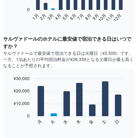
bars.
0
次
2月
5月
8月
11月
1月
4月
7月
10月
3月
6月
9月
12月
の
End
of
表
interactive
は、
chart
月
サルヴァドール​の​ホテル​に最安値で宿泊できる日はいつで
ご
すか？
と
サルヴァドール​で最安値で宿泊できる日は火曜日​（¥2,509）です。
の
一方、1泊あたりの平均宿泊料金が¥28,339となる土曜日​が最も高く
客
なることが予想されます。
室
の
¥30,000
平
均
Bar
Chart
graphic.
料
¥20,000
chart
with
金
7
を
¥10,000
bars.
表
し
0
次
て
水
火
月
日
土
金
木
の
End
い
of
チ
ま
interactive
ャ
chart
す