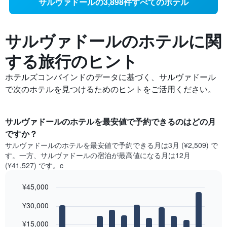
サルヴァドールの3,898件すべてのホテル
サルヴァドールの​ホテルに関
する旅行のヒント
ホテルズコンバインドのデータに基づく、サルヴァドール
で次のホテルを見つけるためのヒントをご活用ください。
サルヴァドール​のホテルを最安値で予約できるのはどの月
ですか？
サルヴァドール​の​ホテルを最安値で予約できる月は3月 (¥2,509) で
す。一方、サルヴァドール​の​宿泊が最高値になる月は12月​
(¥41,527) です。c
¥45,000
Bar
Chart
¥30,000
graphic.
chart
with
12
¥15,000