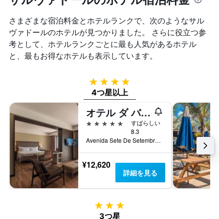
を
本
Y
表
は、
軸
さまざまな宿泊料金とホテルランクで、次のようなサル
し
過
1
て
ヴァドールのホテルが見つかりました。 さらに役立つ参
去
本
い
考として、ホテルランクごとに最も人気があるホテル
3
は、
ま
日
と、最もお得なホテルも表示しています。
客
す
間
室
に
の
見
4つ星
平
つ
4つ星以上
均
か
料
っ
オテル ダ バイーア by Wish
金
た
を
5つ星
すばらしい
今
表
8.3
週
し
Avenida Sete De Setembro, 1537, サルヴァドール, ブラジル
末
て
の
い
¥12,620
客
ま
詳細を見る
室
す
の
平
均
3つ星
料
3つ星