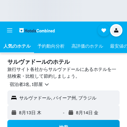
人気のホテル
予約動向分析
高評価のホテル
最安値
サルヴァドールのホテル
旅行サイト各社からサルヴァドールにあるホテルを一
括検索・比較して節約しましょう。
宿泊者2名, 1​部屋
サルヴァドール, バイーア州, ブラジル
8月13日 木
-
8月14日 金