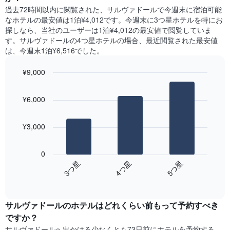
室
に
X
過去72時間以内に閲覧された、サルヴァドール​で今週末に宿泊可能
の
見
軸
なホテル​の最安値は1泊¥4,012です。今週末に3つ星ホテルを特にお
平
つ
1​
探しなら、当社のユーザーは1泊¥4,012​の最安値で閲覧していま
均
か
本
す。サルヴァドールの4つ星ホテルの場合、最近閲覧された最安値
料
っ
は、
は、今週末1泊¥6,516でした。
金
た
曜
を
本
日
表
¥9,000
日
を
し
の
Bar
Chart
表
て
graphic.
chart
客
し
¥6,000
い
with
室
て
3
ま
の
い
bars.
す
平
ま
¥3,000
均
す。
次
料
表
の
金
0
の
表
を
4​つ星​
5​つ星​
3​つ星​
Y
は、
ホ
軸
End
過
テ
of
1​
去
interactive
ル
本
3
chart
ラ
は、
サルヴァドールのホテル​はどれくらい前もって予約すべき
日
ン
客
間
ですか？
ク
室
に
サルヴァドール​へ出かける少なくとも73日前にホテルを予約する
ご