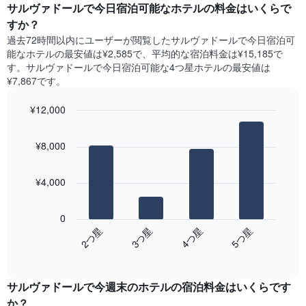
ー
サルヴァドールで今日宿泊可能なホテル​の料金はいくらで
表
ト
すか？
の
は、
X
過去72時間以内にユーザーが閲覧したサルヴァドールで今日宿泊可
曜
軸
能なホテル​の最安値は¥2,585で、平均的な宿泊料金は¥15,185で
日
1​
す。サルヴァドールで今日宿泊可能な4つ星ホテル​の最安値は
ご
本
¥7,867​です。
と
は、
の
月
¥12,000
客
を
室
Bar
Chart
表
の
graphic.
chart
し
¥8,000
with
平
て
4
均
い
bars.
料
ま
¥4,000
金
す。
次
を
表
の
表
0
の
表
し
2​つ星​
3​つ星​
4​つ星​
5​つ星​
Y
は、
て
軸
End
過
い
of
1​
去
interactive
ま
本
3
chart
す
は、
サルヴァドール​で今週末のホテル​の宿泊料金はいくらです
日
表
客
間
か？
の