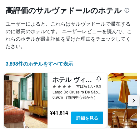
つ
ル
と
れ
高評価のサルヴァドールのホテル
ラ
に
て
ン
集
客
ク
計
ユーザーによると、これらはサルヴァドール​で滞在する
室
ご
し
料
のに最高のホテルです。 ユーザーレビューを読んで、こ
と
て
金
の
れらのホテルが最高評価を受けた理由をチェックしてく
表
が
カ
ださい。
示
ど
テ
し
の
ゴ
た
よ
リ
3,898件のホテルをすべて表示
も
う
ー
の
に
を
で
ホテル ヴィラ バイア
変
表
す
化
し
4つ星
すばらしい 9.3
表
す
て
Largo Do Cruzeiro De São Francisco, 16/18, サルヴァドール, ブラジル
の
る
い
0.9km （市内中心部から）
X
か
ま
軸
を
す。
¥41,614
1
表
表
詳細を見る
本
し
の
は、
て
Y
ホ
い
軸
テ
ま
1