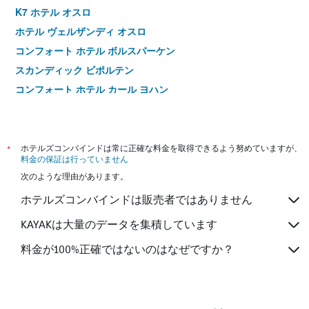
K7 ホテル オスロ
ホテル ヴェルザンディ オスロ
コンフォート ホテル ボルスパーケン
スカンディック ビポルテン
コンフォート ホテル カール ヨハン
コンフォート ホテル エクスプレス ユングストルゲット
ホテル ボンデハイメン
トーン ホテル セセイ
*
ホテルズコンバインドは常に正確な料金を取得できるよう努めていますが、
料金の保証は行っていません
スカンディック ゴ グレンセン 20
次のような理由があります。
トーン ホテル スロッツパルケン
ホテルズコンバインドは販売者ではありません
スカンディック ウーラヴズ プラス
トーン ホテル スペクトロム
KAYAKは大量のデータを集積しています
スカンディック カール ヨハン
料金が100%正確ではないのはなぜですか？
スカンディック ショーリスト