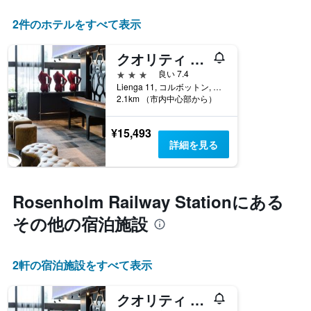
2件のホテルをすべて表示
クオリティ ホテル エントリー
3つ星
良い 7.4
Lienga 11, コルボットン, アーケシュフース県, ノルウェー
2.1km （市内中心部から）
¥15,493
詳細を見る
Rosenholm Railway Station​にある
その他の宿泊施設
2​軒の宿泊施設をすべて表示
クオリティ ホテル エントリー