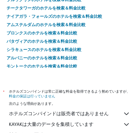
チークタワーガのホテルを検索＆料金比較
ナイアガラ・フォールズのホテルを検索＆料金比較
アムステルダムのホテルを検索＆料金比較
ブロンクスのホテルを検索＆料金比較
バタヴィアのホテルを検索＆料金比較
シラキュースのホテルを検索＆料金比較
アルバニーのホテルを検索＆料金比較
モントークのホテルを検索＆料金比較
レイク・ ジョージのホテルを検索＆料金比較
バッファローのホテルを検索＆料金比較
レイク・プラシッドのホテルを検索＆料金比較
*
ホテルズコンバインドは常に正確な料金を取得できるよう努めていますが、
料金の保証は行っていません
ロチェスターのホテルを検索＆料金比較
次のような理由があります。
ハウポジのホテルを検索＆料金比較
ホテルズコンバインドは販売者ではありません
ワトキンス グレンのホテルを検索＆料金比較
イサカのホテルを検索＆料金比較
KAYAKは大量のデータを集積しています
サラトガスプリングのホテルを検索＆料金比較