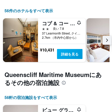
56件のホテルをすべて表示
コブ & コー ロッジ
2つ星
良い 7.8
37 Learmonth Street, クイーンズクリフ, VIC, オーストラリア
2.7km （市内中心部から）
¥10,431
詳細を見る
Queenscliff Maritime Museum​にあ
るその他の宿泊施設
56​軒の宿泊施設をすべて表示
ビュー グランド