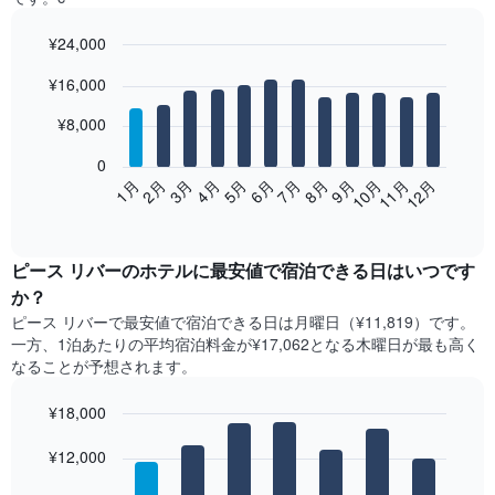
¥24,000
Bar
Chart
¥16,000
graphic.
chart
with
12
¥8,000
bars.
0
次
2月
5月
8月
11月
1月
4月
7月
10月
3月
6月
9月
12月
の
End
of
表
interactive
は、
chart
月
ピース リバー​の​ホテル​に最安値で宿泊できる日はいつです
ご
か？
と
ピース リバー​で最安値で宿泊できる日は月曜日​（¥11,819）です。
の
一方、1泊あたりの平均宿泊料金が¥17,062となる木曜日​が最も高く
客
なることが予想されます。
室
の
¥18,000
平
均
Bar
Chart
graphic.
料
¥12,000
chart
with
金
7