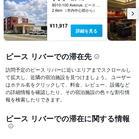
軸
8010-100 Avenue, ピース リバー, AB, カナダ
1​
2.6km （市内中心部から）
本
は、
¥11,917
客
詳細を見る
室
の
平
均
ピース リバーでの滞在先
料
金
を
訪問予定のピース リバーに近いエリアまでスクロールし
表
て拡大し、近隣の宿泊施設を見つけましょう。 ユーザー
し
はホテル名をクリックして、料金、レビュー、設備など
て
の詳細情報を確認したり、その宿泊施設の色々な割引情
い
ま
報を検索したりできます。
す
ピース リバーでの滞在に関する情報