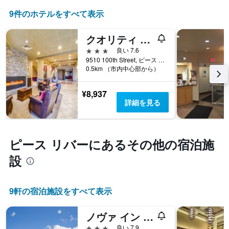
し
Y
て
9件のホテルをすべて表示
軸
い
1​
ま
本
クオリティ オテル & カンファレンス センター
す
は、
表
3つ星
良い 7.6
客
の
9510 100th Street, ピース リバー, AB, カナダ
室
0.5km （市内中心部から）
X
の
軸
平
1​
¥8,937
均
本
詳細を見る
料
は、
金
曜
を
日
表
を
ピース リバー​にあるその他の宿泊施
し
表
て
し
設
い
て
ま
い
す
ま
9​軒の宿泊施設をすべて表示
す。
表
ノヴァ イン ピース リバー
の
Y
3つ星
良い 7.9