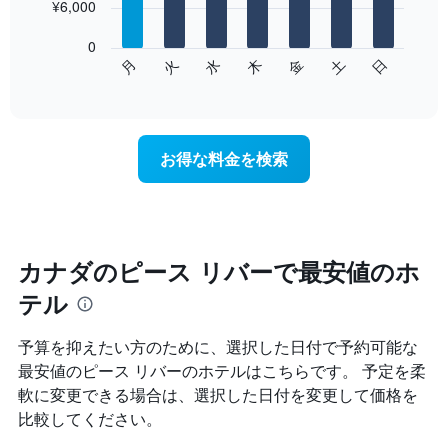
を
¥6,000
bars.
表
し
0
次
て
水
火
月
日
土
金
木
の
End
い
of
チ
ま
interactive
ャ
chart
す
ー
表
ト
の
お得な料金を検索
は、
X
曜
軸
日
1​
ご
本
と
は、
の
カナダのピース リバーで最安値のホ
月
客
を
テル
室
表
の
し
平
て
予算を抑えたい方のために、選択した日付で予約可能な
均
い
最安値のピース リバーのホテルはこちらです。 予定を柔
料
ま
軟に変更できる場合は、選択した日付を変更して価格を
金
す。
を
比較してください。
表
表
の