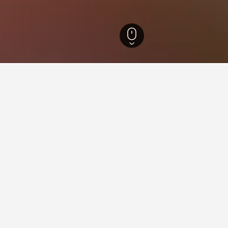
ド
243,260
ロンドン
35,608
インフィールド
139
パーマーズ·グリーン駅
リーン駅での滞在に関する情報
どこですか？
近くで評判の良いホテルです。HotelsCombinedユーザーのレ
駅周辺で評判の良いホテルはどこですか？