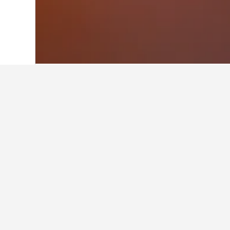
ホーム
イギリス
314,761
イングラン
パーマーズ·グ
博多駅周辺で評判の良いホテルは
西鉄ホテル クルーム 博多は博多駅の
す。
パーマーズ·グリーン駅の名古屋