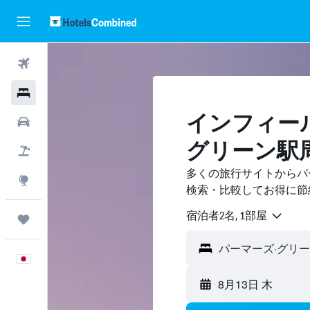
航空券
ホテル
インフィール
レンタカー
グリーン駅
航空券+ホテル
多くの旅行サイトからパ
Explore
検索・比較してお得に節
宿泊者2名, 1​部屋
Trips
日本語
8月13日 木