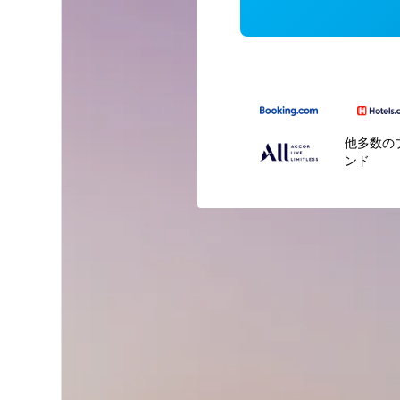
他多数の
ンド