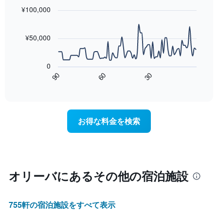
室
with
¥100,000
の
90
data
平
points.
均
¥50,000
料
次
金
の
を
0
表
表
90
60
30
は、
End
し
of
宿
て
interactive
泊
chart
い
日
ま
に
す
お得な料金を検索
近
表
づ
の
く
X
に
軸
つ
1​
れ
オリーバ​にあるその他の宿泊施設
本
て
は、
客
曜
室
日
755​軒の宿泊施設をすべて表示
料
を
金