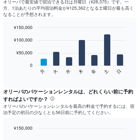
オリーバ​で最安値で宿泊できる日は月曜日​（¥28,375）です。一
方、1泊あたりの平均宿泊料金が¥125,362となる土曜日​が最も高く
なることが予想されます。
¥150,000
Bar
Chart
graphic.
¥100,000
chart
with
7
¥50,000
bars.
0
次
日
水
土
火
金
月
木
の
End
of
チ
interactive
ャ
chart
ー
オリーバ​のバケーションレンタルは、どれくらい前に予約
ト
すればよいですか？
は、
オリーバ​のバケーションレンタルを最高の料金で予約するには、宿
曜
泊予定の初日の少なくとも56​日前に予約してください。
日
ご
と
¥150,000
の
Line
Chart
客
graphic.
chart