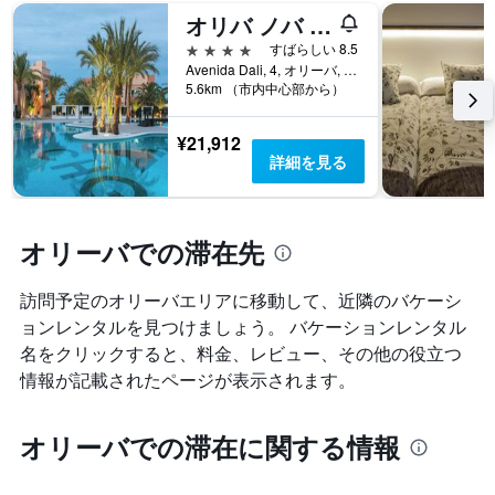
表
が
オリバ ノバ ビーチ & ゴルフ ホテル
し
ど
て
4つ星
すばらしい 8.5
の
い
Avenida Dali, 4, オリーバ, バレンシア州, スペイン
よ
ま
5.6km （市内中心部から）
う
す。
に
表
¥21,912
変
の
詳細を見る
化
Y
す
軸
る
1​
か
本
オリーバでの滞在先
を
は、
表
客
し
室
訪問予定のオリーバエリアに移動して、近隣のバケーシ
て
の
ョンレンタルを見つけましょう。 バケーションレンタル
い
平
名をクリックすると、料金、レビュー、その他の役立つ
ま
均
す
情報が記載されたページが表示されます。
料
表
金
の
を
X
オリーバでの滞在に関する情報
表
軸
し
1
て