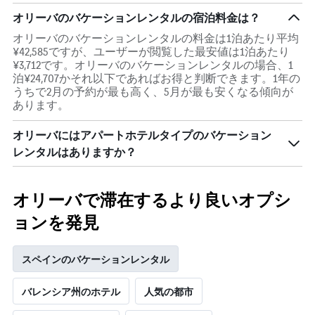
本
い
は、
オリーバのバケーションレンタルの宿泊料金は？
ま
宿
す
オリーバのバケーションレンタルの料金は1泊あたり平均
泊
¥42,585ですが、ユーザーが閲覧した最安値は1泊あたり
ま
¥3,712です。オリーバのバケーションレンタルの場合、1
で
泊¥24,707かそれ以下であればお得と判断できます。1年の
の
うちで2月の予約が最も高く、5月が最も安くなる傾向が
日
あります。
数
を
オリーバにはアパートホテルタイプのバケーション
表
し
レンタルはありますか？
て
い
ま
オリーバで滞在するより良いオプシ
す
表
ョンを発見
の
Y
軸
スペインのバケーションレンタル
1
本
バレンシア州のホテル
人気の都市
は、
客