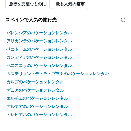
旅行を完璧なものに
最も人気の都市
室
の
平
スペインで人気の旅行先
均
料
金
バレンシアのバケーションレンタル
を
アリカンテのバケーションレンタル
表
し
ベニドームのバケーションレンタル
て
ガンディアのバケーションレンタル
い
ま
ペニスコラのバケーションレンタル
す
カステリョン・デ・ラ・プラナのバケーションレンタル
カルプのバケーションレンタル
デニアのバケーションレンタル
エルチェのバケーションレンタル
アルテアのバケーションレンタル
トレビエハのバケーションレンタル
アルビールのバケーションレンタル
ビナロスのバケーションレンタル