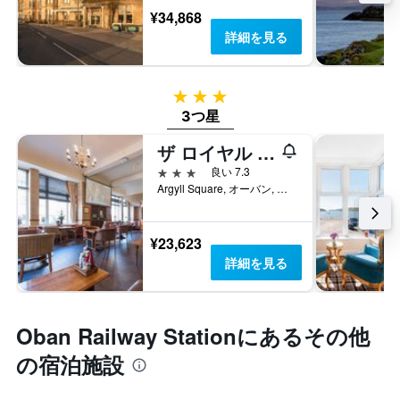
¥34,868
詳細を見る
3つ星
3つ星
ザ ロイヤル ホテル
3つ星
良い 7.3
Argyll Square, オーバン, イギリス
¥23,623
詳細を見る
Oban Railway Station​にあるその他
の宿泊施設