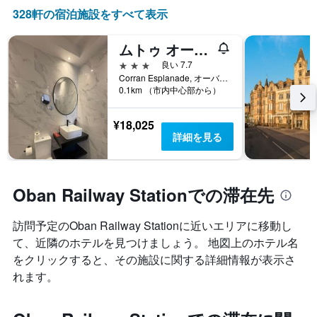
328​軒の宿泊施設をすべて表示
ムトゥ オーバン リージェント ホテル
3つ星
良い 7.7
Corran Esplanade, オーバン, イギリス
0.1km （市内中心部から）
¥18,025
詳細を見る
Oban Railway Stationでの滞在先
訪問予定のOban Railway Stationに近いエリアに移動し
て、近隣のホテルを見つけましょう。 地図上のホテル名
をクリックすると、その施設に関する詳細情報が表示さ
れます。