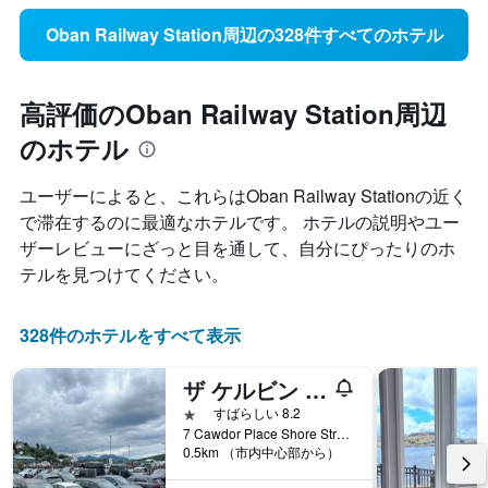
Oban Railway Station周辺の328件すべてのホテル
高評価のOban Railway Station周辺
のホテル
ユーザーによると、これらはOban Railway Station​の近く
で滞在するのに最適なホテルです。 ホテルの説明やユー
ザーレビューにざっと目を通して、自分にぴったりのホ
テルを見つけてください。
328件のホテルをすべて表示
ザ ケルビン ホテル
1つ星
すばらしい 8.2
7 Cawdor Place Shore Street, オーバン, イギリス
0.5km （市内中心部から）