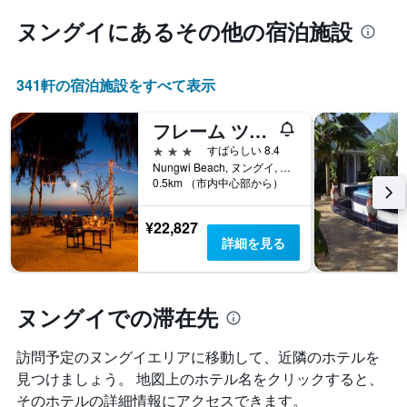
し
て
ヌングイ​にあるその他の宿泊施設
い
ま
す
341​軒の宿泊施設をすべて表示
フレーム ツリー コテージズ
3つ星
すばらしい 8.4
Nungwi Beach, ヌングイ, タンザニア
0.5km （市内中心部から）
¥22,827
詳細を見る
ヌングイでの滞在先
訪問予定のヌングイエリアに移動して、近隣のホテルを
見つけましょう。 地図上のホテル名をクリックすると、
そのホテルの詳細情報にアクセスできます。