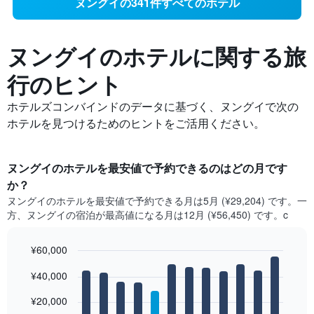
ヌングイの341件すべてのホテル
ヌングイの​ホテルに関する旅
行のヒント
ホテルズコンバインドのデータに基づく、ヌングイで次の
ホテルを見つけるためのヒントをご活用ください。
ヌングイ​のホテルを最安値で予約できるのはどの月です
か？
ヌングイ​の​ホテルを最安値で予約できる月は5月 (¥29,204) です。一
方、ヌングイ​の​宿泊が最高値になる月は12月​ (¥56,450) です。c
¥60,000
Bar
Chart
¥40,000
graphic.
chart
with
12
¥20,000
bars.