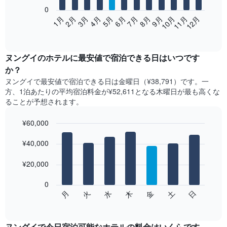
0
次
2月
5月
8月
11月
1月
4月
7月
10月
3月
6月
9月
12月
の
End
of
表
interactive
は、
chart
月
ヌングイ​の​ホテル​に最安値で宿泊できる日はいつです
ご
か？
と
ヌングイ​で最安値で宿泊できる日は金曜日​（¥38,791）です。一
の
方、1泊あたりの平均宿泊料金が¥52,611となる木曜日​が最も高くな
客
ることが予想されます。
室
の
¥60,000
平
均
Bar
Chart
graphic.
料
¥40,000
chart
with
金
7
を
¥20,000
bars.
表
し
0
次
て
水
火
月
日
土
金
木
の
End
い
of
チ
ま
interactive
ャ
chart
す
ー
ヌングイで今日宿泊可能なホテル​の料金はいくらです