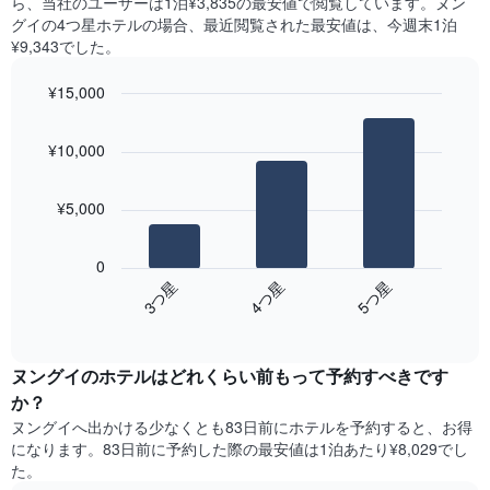
ら、当社のユーザーは1泊¥3,835​の最安値で閲覧しています。ヌン
X
の
つ
グイの4つ星ホテルの場合、最近閲覧された最安値は、今週末1泊
軸
平
か
¥9,343でした。
1​
均
っ
本
料
た
は、
¥15,000
金
本
曜
を
Bar
Chart
日
日
graphic.
chart
表
の
¥10,000
を
with
し
客
3
表
て
室
bars.
し
い
の
¥5,000
て
ま
平
次
い
す
均
の
ま
0
料
表
す。
4​つ星​
3​つ星​
5​つ星​
金
は、
表
を
End
過
の
of
ホ
去
Y
interactive
テ
3
chart
軸
ル
ヌングイのホテル​はどれくらい前もって予約すべきです
日
1​
ラ
間
本
か？
ン
に
は、
ヌングイ​へ出かける少なくとも83日前にホテルを予約すると、お得
ク
見
客
になります。83日前に予約した際の最安値は1泊あたり¥8,029でし
ご
つ
室
た。
と
か
の