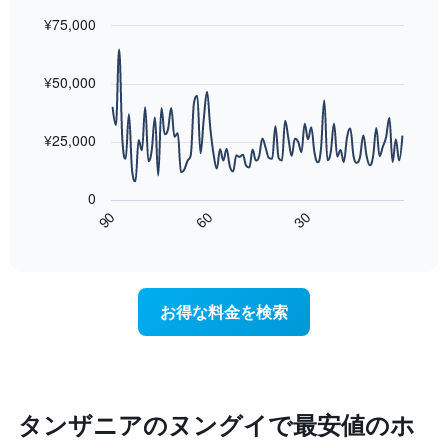
に
っ
平
集
¥75,000
た
均
計
今
Line
Chart
料
し
graphic.
chart
週
金
with
て
¥50,000
末
を
90
表
の
表
data
示
客
し
points.
し
¥25,000
室
て
た
の
い
次
も
平
ま
の
の
0
均
す
表
で
60
90
30
料
は、
End
す
金
of
宿
表
interactive
を
泊
chart
の
ホ
日
X
テ
に
軸
お得な料金を検索
ル
近
1
ラ
づ
本
ン
く
は、
ク
に
ホ
ご
つ
テ
と
れ
タンザニアのヌングイで最安値のホ
ル
に
て
ラ
集