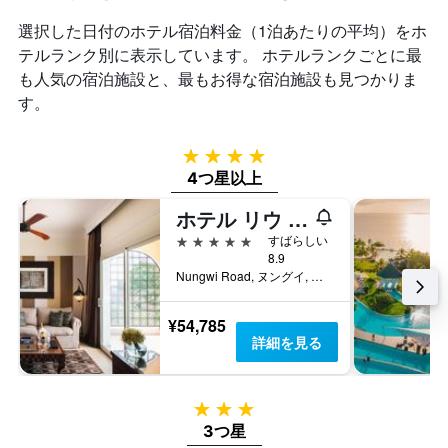
は、
ク
X
過
ご
選択した日付のホテル宿泊料金（1泊あたりの平均）をホ
軸
去
と
1
テルランク別に表示しています。 ホテルランクごとに最
3
の
本
も人気の宿泊施設と、最もお得な宿泊施設も見つかりま
日
カ
は、
間
す。
テ
宿
に
ゴ
泊
見
リ
ま
つ
4つ星
ー
で
か
を
4つ星以上
の
っ
表
日
た
ホテル リウ パレス ザンジバル - オール インクルーシブ
し
数
本
て
を
5つ星
すばらしい
日
い
表
8.9
の
ま
Nungwi Road, ヌングイ, タンザニア
し
客
す。
て
室
表
い
¥54,785
の
の
ま
詳細を見る
平
Y
す
均
軸
表
料
1
の
金
本
3つ星
Y
を
は、
軸
3つ星
表
過