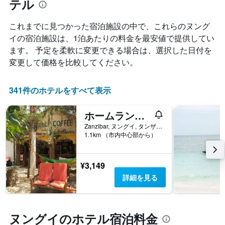
テル
客
ン
計
室
ク
し
料
これまでに見つかった宿泊施設の中で、これらのヌング
ご
て
金
と
イ​の宿泊施設は、1泊あたりの料金を最安値で提供してい
表
が
の
示
ます。 予定を柔軟に変更できる場合は、選択した日付を
ど
カ
し
の
変更して価格を比較してください。
テ
た
よ
ゴ
も
う
リ
の
に
341件のホテルをすべて表示
ー
で
変
を
す
化
表
ホームランドスワヒリロッジ - ホステル
表
す
し
の
る
Zanzibar, ヌングイ, タンザニア
て
X
1.1km （市内中心部から）
か
い
軸
を
ま
1
表
す。
本
し
¥3,149
表
は、
て
詳細を見る
の
ホ
い
Y
テ
ま
軸
ル
す
1
ラ
表
ヌングイのホテル宿泊料金
本
ン
の