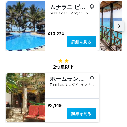
1
し
去
ムナラニ ビーチ コテージズ
本
て
3
は、
North Coast, ヌングイ, タンザニア
い
日
客
ま
間
室
す
に
の
見
平
¥13,224
つ
均
詳細を見る
か
料
っ
金
た
を
今
表
2つ星
週
し
2つ星以下
末
て
の
い
ホームランドスワヒリロッジ - ホステル
客
ま
Zanzibar, ヌングイ, タンザニア
室
す
の
平
均
¥3,149
料
金
詳細を見る
を
表