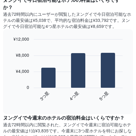
表
ト
か？
の
は、
X
過去72時間以内にユーザーが閲覧したヌングイで今日宿泊可能なホ
曜
軸
テル​の最安値は¥5,038で、平均的な宿泊料金は¥33,792です。ヌン
日
1​
グイで今日宿泊可能な4つ星ホテル​の最安値は¥8,659​です。
ご
本
と
は、
¥12,000
の
月
客
Bar
Chart
を
graphic.
室
chart
表
¥8,000
with
の
し
3
平
て
bars.
均
い
¥4,000
料
ま
次
金
す。
の
を
0
表
表
表
4​つ星​
3​つ星​
5​つ星​
の
は、
し
Y
End
過
て
of
軸
去
interactive
い
1​
3
chart
ま
本
ヌングイ​で今週末のホテル​の宿泊料金はいくらですか？
日
す
は、
間
過去72時間以内に閲覧された、ヌングイ​で今週末に宿泊可能なホテ
表
客
に
ル​の最安値は1泊¥3,835です。今週末に3つ星ホテルを特にお探しな
の
室
見