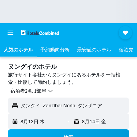
人気のホテル
予約動向分析
最安値のホテル
宿泊先
ヌングイのホテル
旅行サイト各社からヌングイにあるホテルを一括検
索・比較して節約しましょう。
宿泊者2名, 1​部屋
ヌングイ, Zanzibar North, タンザニア
8月13日 木
-
8月14日 金