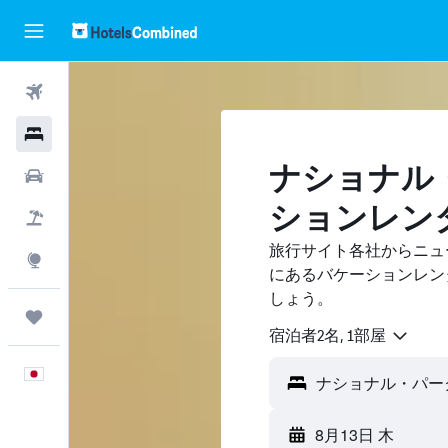
航空券
ホテル
ナショナル
レンタカー
ションレン
航空券+ホテル
旅行サイト各社からニュ
Explore
にあるバケーションレン
しょう。
Trips
宿泊者2名, 1​部屋
日本語
8月13日 木