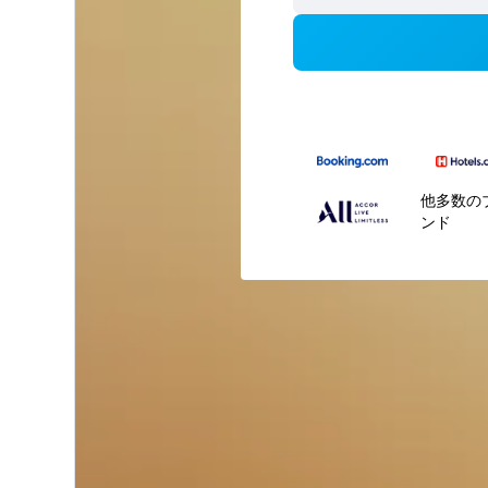
他多数の
ンド