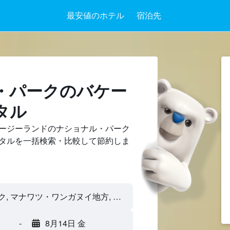
最安値のホテル
宿泊先
・パークのバケー
タル
ージーランドのナショナル・パーク
タルを一括検索・比較して節約しま
-
8月14日 金