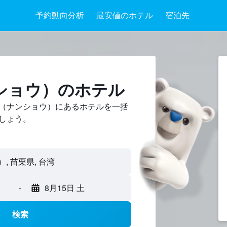
予約動向分析
最安値のホテル
宿泊先
ショウ）のホテル
（ナンショウ）にあるホテルを一括
しょう。
-
8月15日 土
検索