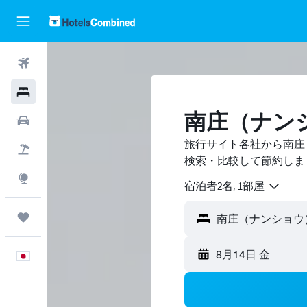
航空券
ホテル
南庄（ナン
レンタカー
旅行サイト各社から南庄
航空券+ホテル
検索・比較して節約しま
Explore
宿泊者2名, 1​部屋
Trips
8月14日 金
日本語