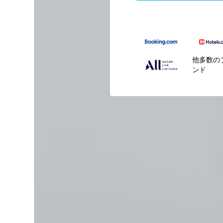
他多数の
ンド