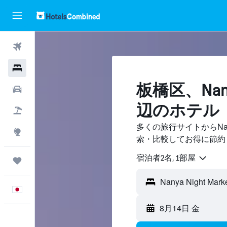
航空券
ホテル
板橋区​、Nany
レンタカー
辺のホテル
航空券+ホテル
多くの旅行サイトからNanya
Explore
索・比較してお得に節約
宿泊者2名, 1​部屋
Trips
日本語
8月14日 金