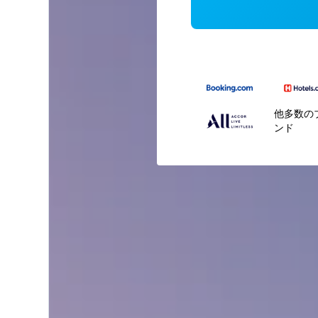
他多数の
ンド