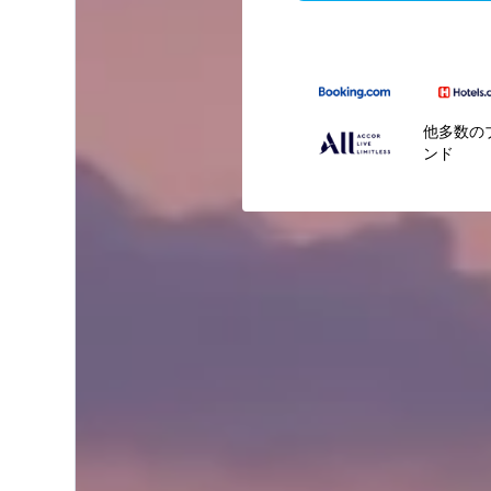
他多数の
ンド