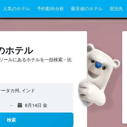
人気のホテル
予約動向分析
最安値のホテル
宿泊先
のホテル
ソールにあるホテルを一括検索・比
-
8月14日 金
検索