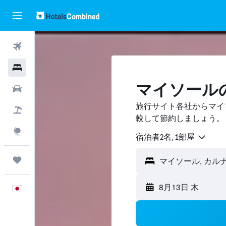
航空券
ホテル
マイソール
レンタカー
旅行サイト各社からマイ
航空券+ホテル
較して節約しましょう。
Explore
宿泊者2名, 1​部屋
Trips
8月13日 木
日本語