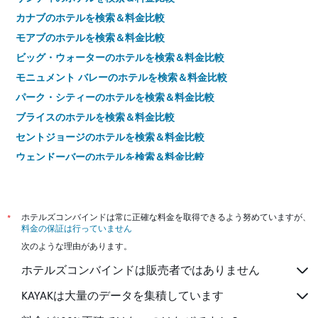
カナブのホテルを検索＆料金比較
モアブのホテルを検索＆料金比較
ビッグ・ウォーターのホテルを検索＆料金比較
モニュメント バレーのホテルを検索＆料金比較
パーク・シティーのホテルを検索＆料金比較
ブライスのホテルを検索＆料金比較
セントジョージのホテルを検索＆料金比較
ウェンドーバーのホテルを検索＆料金比較
ウエスト・バレーシティのホテルを検索＆料金比較
プロボのホテルを検索＆料金比較
オレムのホテルを検索＆料金比較
*
ホテルズコンバインドは常に正確な料金を取得できるよう努めていますが、
料金の保証は行っていません
ローガンのホテルを検索＆料金比較
次のような理由があります。
サウス ジョーダンのホテルを検索＆料金比較
ホテルズコンバインドは販売者ではありません
レイトンのホテルを検索＆料金比較
トーリーのホテルを検索＆料金比較
KAYAKは大量のデータを集積しています
ドレイパーのホテルを検索＆料金比較