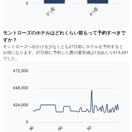
し
0
Y
表
て
3​つ星​
4​つ星​
軸
は、
い
1​
End
過
ま
of
本
去
す
interactive
は、
3
chart
表
客
モントローズのホテル​はどれくらい前もって予約すべきで
日
の
室
間
すか？
X
の
に
軸
モントローズ​へ出かける少なくとも27日前にホテルを予約すると、
平
見
1​
お得になります。27日前に予約した際の最安値は1泊あたり¥13,241
均
つ
本
でした。
料
か
は、
金
っ
曜
を
¥72,000
た
日
表
今
Line
Chart
を
し
graphic.
chart
週
表
with
て
¥48,000
末
し
90
い
の
て
data
ま
客
points.
い
す
¥24,000
室
ま
の
次
す。
平
の
表
0
均
表
の
60
90
30
料
は、
Y
End