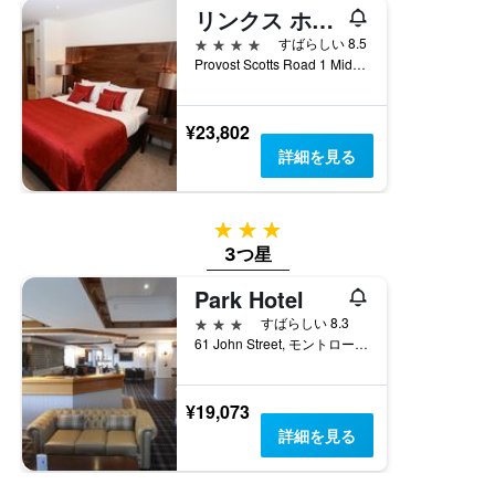
て
を
リンクス ホテル
い
表
4つ星
ま
すばらしい 8.5
し
す。
Provost Scotts Road 1 Mid Links, モントローズ, イギリス
て
表
い
の
ま
Y
¥23,802
す
軸
表
詳細を見る
1
の
本
Y
は、
軸
3つ星
過
1
去
3つ星
本
3
は、
Park Hotel
日
客
間
室
3つ星
すばらしい 8.3
に
の
61 John Street, モントローズ, イギリス
見
平
つ
均
か
料
¥19,073
っ
金
詳細を見る
た
を
今
表
週
し