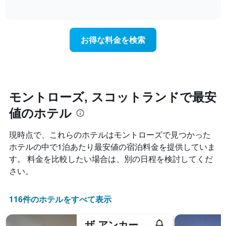
金
of
宿
軸
interactive
を
泊
1​
chart
ホ
日
本
テ
に
は、
お得な料金を検索
ル
近
客
ラ
づ
室
ン
く
の
ク
に
平
ご
つ
均
と
れ
料
モントローズ, スコットランドで最安
に
て
金
集
値のホテル
客
を
計
室
表
し
料
し
現時点で、これらのホテルはモントローズ​で見つかった
て
金
て
ホテルの中で1泊あたり最安値の宿泊料金を提供していま
表
が
い
示
す。 料金を比較したい場合は、別の日程を検討してくだ
ど
ま
し
の
す
さい。
た
よ
も
う
の
に
116件のホテルをすべて表示
で
変
す
化
ザ アンカー ホテル
表
す