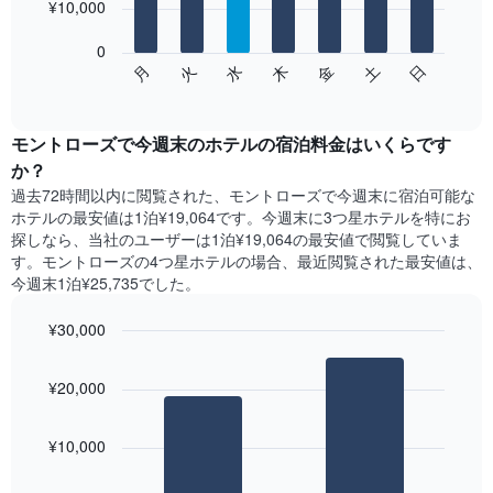
を
¥10,000
bars.
表
し
0
次
て
水
火
月
日
土
金
木
の
End
い
of
チ
ま
interactive
ャ
chart
す
ー
モントローズ​で今週末のホテル​の宿泊料金はいくらです
表
ト
か？
の
は、
X
過去72時間以内に閲覧された、モントローズ​で今週末に宿泊可能な
曜
軸
ホテル​の最安値は1泊¥19,064です。今週末に3つ星ホテルを特にお
日
1​
探しなら、当社のユーザーは1泊¥19,064​の最安値で閲覧していま
ご
本
す。モントローズの4つ星ホテルの場合、最近閲覧された最安値は、
と
は、
今週末1泊¥25,735でした。
の
月
客
を
室
¥30,000
表
の
Bar
Chart
し
平
graphic.
chart
て
¥20,000
with
均
い
2
料
ま
bars.
金
す。
¥10,000
を
表
次
表
の
の