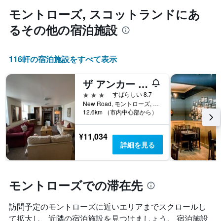
末
て
モントローズ, スコットランド​にあ
の
い
客
ま
るその他の宿泊施設
室
す
の
平
116​軒の宿泊施設をすべて表示
均
料
金
ザ アンカー ホテル
を
3つ星
すばらしい 8.7
表
New Road, モントローズ, イギリス
し
12.6km （市内中心部から）
て
い
¥11,034
ま
詳細を見る
す
モントローズでの滞在先
訪問予定のモントローズに近いエリアまでスクロールし
て拡大し、近隣の宿泊施設を見つけましょう。 宿泊施設