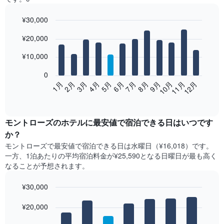
¥30,000
Bar
Chart
¥20,000
graphic.
chart
with
12
¥10,000
bars.
0
次
2月
5月
8月
11月
1月
4月
7月
10月
3月
6月
9月
12月
の
End
of
表
interactive
は、
chart
月
モントローズ​の​ホテル​に最安値で宿泊できる日はいつです
ご
か？
と
モントローズ​で最安値で宿泊できる日は水曜日​（¥16,018）です。
の
一方、1泊あたりの平均宿泊料金が¥25,590となる日曜日​が最も高く
客
なることが予想されます。
室
の
¥30,000
平
均
Bar
Chart
graphic.
料
¥20,000
chart
with
金
7