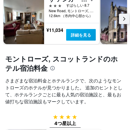
の
る
3つ星
すばらしい 8.7
X
か
New Road, モントローズ, イギリス
軸
12.6km （市内中心部から）
を
1
表
本
し
¥11,034
は、
て
詳細を見る
ホ
い
テ
ま
ル
す
ラ
表
モントローズ, スコットランドのホ
ン
の
ク
X
テル宿泊料金
ご
軸
と
1
さまざまな宿泊料金とホテルランクで、次のようなモン
の
本
カ
トローズのホテルが見つかりました。 追加のヒントとし
は、
テ
宿
て、ホテルランクごとに最も人気の宿泊施設と、最もお
ゴ
泊
値打ちな宿泊施設もマークしています。
リ
ま
ー
で
を
の
4つ星
表
日
4つ星以上
し
数