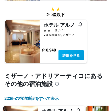
表
週
し
末
2つ星
て
の
い
2つ星以下
客
ま
室
ホテル アルノ
す
の
2つ星
良い 7.0
平
Via Sicilia 42, ミザーノ・アドリアーティコ, リミニ県, イタリア
均
料
金
¥10,940
を
詳細を見る
表
し
て
い
ミザーノ・アドリアーティコ​にある
ま
す
その他の宿泊施設
222​軒の宿泊施設をすべて表示
ホテル アルノ