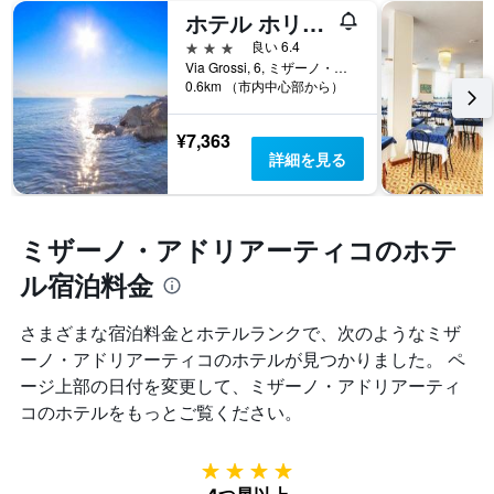
化
し
ホテル ホリデー
表
す
て
の
る
3つ星
良い 6.4
い
X
か
Via Grossi, 6, ミザーノ・アドリアーティコ, リミニ県, イタリア
ま
軸
0.6km （市内中心部から）
を
す。
1
表
表
本
し
の
¥7,363
は、
て
Y
詳細を見る
ホ
い
軸
テ
ま
1
ル
す
本
ラ
表
は、
ミザーノ・アドリアーティコのホテ
ン
の
過
ク
X
ル宿泊料金
去
ご
軸
3
と
1
日
さまざまな宿泊料金とホテルランクで、次のようなミザ
の
本
間
カ
ーノ・アドリアーティコのホテルが見つかりました。 ペ
は、
に
テ
宿
ージ上部の日付を変更して、ミザーノ・アドリアーティ
見
ゴ
泊
つ
コ​のホテルをもっとご覧ください。
リ
ま
か
ー
で
っ
を
の
た
4つ星
表
日
本