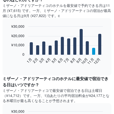
ミザーノ・アドリアーティコ​の​ホテルを最安値で予約できる月は11
月 (¥7,615) です。一方、ミザーノ・アドリアーティコ​の​宿泊が最高
値になる月は9月​ (¥27,822) です。c
¥30,000
Bar
Chart
¥20,000
graphic.
chart
with
12
¥10,000
bars.
0
次
2月
5月
8月
11月
1月
4月
7月
10月
3月
6月
9月
12月
の
End
of
表
interactive
は、
chart
月
ミザーノ・アドリアーティコ​の​ホテル​に最安値で宿泊でき
ご
る日はいつですか？
と
ミザーノ・アドリアーティコ​で最安値で宿泊できる日は土曜日​
の
（¥14,712）です。一方、1泊あたりの平均宿泊料金が¥24,177とな
客
る木曜日​が最も高くなることが予想されます。
室
の
¥30,000
平