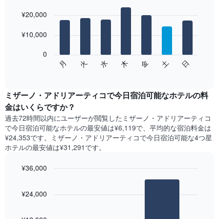
均
Bar
Chart
graphic.
料
¥20,000
chart
with
金
7
を
¥10,000
bars.
表
し
0
次
て
水
火
月
日
土
金
木
の
End
い
of
チ
ま
interactive
ャ
chart
す
ー
ミザーノ・アドリアーティコで今日宿泊可能なホテル​の料
表
ト
金はいくらですか？
の
は、
X
過去72時間以内にユーザーが閲覧したミザーノ・アドリアーティコ
曜
軸
で今日宿泊可能なホテル​の最安値は¥6,119で、平均的な宿泊料金は
日
1​
¥24,353です。ミザーノ・アドリアーティコで今日宿泊可能な4つ星
ご
本
ホテル​の最安値は¥31,291​です。
と
は、
の
月
¥36,000
客
を
室
Bar
Chart
表
の
graphic.
chart
し
¥24,000
with
平
て
2
均
い
bars.
料
ま