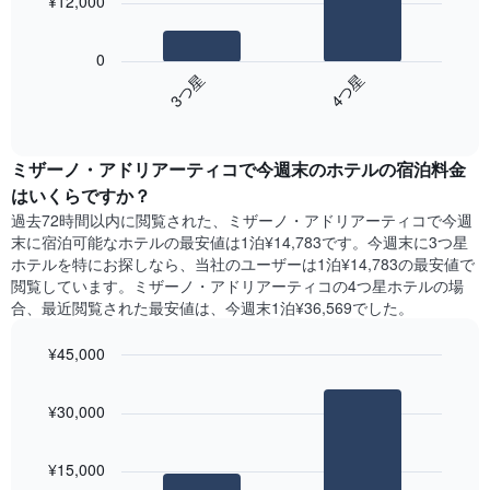
¥12,000
金
す。
次
を
表
の
表
0
の
表
し
3​つ星​
4​つ星​
Y
は、
て
軸
End
過
い
of
1​
去
interactive
ま
本
3
chart
す
は、
ミザーノ・アドリアーティコ​で今週末のホテル​の宿泊料金
日
表
客
間
はいくらですか？
の
室
に
X
過去72時間以内に閲覧された、ミザーノ・アドリアーティコ​で今週
の
見
軸
末に宿泊可能なホテル​の最安値は1泊¥14,783です。今週末に3つ星
平
つ
1​
ホテルを特にお探しなら、当社のユーザーは1泊¥14,783​の最安値で
均
か
本
閲覧しています。ミザーノ・アドリアーティコの4つ星ホテルの場
料
っ
は、
合、最近閲覧された最安値は、今週末1泊¥36,569でした。
金
た
曜
を
本
日
表
¥45,000
日
を
し
の
Bar
Chart
表
て
graphic.
chart
客
し
¥30,000
い
with
室
て
2
ま
の
い
bars.
す
平
ま
¥15,000
均
す。