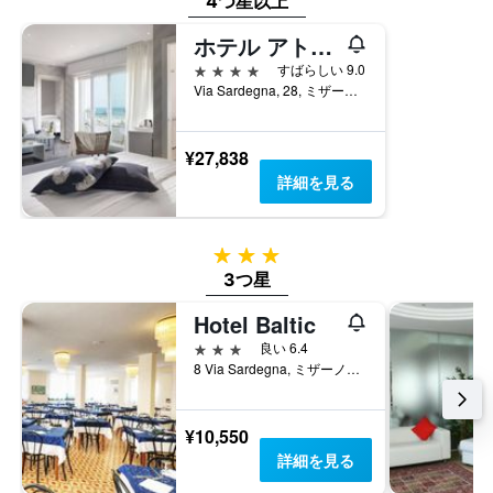
4つ星以上
し
数
日
て
を
の
ホテル アトランティック リビエラ
い
表
客
4つ星
ま
すばらしい 9.0
し
室
す。
Via Sardegna, 28, ミザーノ・アドリアーティコ, リミニ県, イタリア
て
の
表
い
平
の
ま
均
Y
¥27,838
す
料
軸
表
詳細を見る
金
1
の
を
本
Y
表
は、
軸
し
3つ星
過
1
て
去
3つ星
本
い
3
は、
ま
Hotel Baltic
日
客
す
間
室
3つ星
良い 6.4
に
の
8 Via Sardegna, ミザーノ・アドリアーティコ, リミニ県, イタリア
見
平
つ
均
か
料
¥10,550
っ
金
詳細を見る
た
を
今