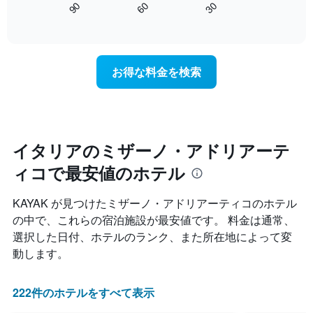
60
90
30
料
は、
End
表
金
of
宿
の
interactive
を
泊
chart
X
ホ
日
軸
テ
に
1
お得な料金を検索
ル
近
本
ラ
づ
は、
ン
く
ホ
ク
に
テ
ご
つ
ル
と
れ
イタリアのミザーノ・アドリアーテ
ラ
に
て
ン
集
ィコで最安値のホテル
客
ク
計
室
ご
し
料
と
KAYAK が見つけたミザーノ・アドリアーティコのホテル
て
金
の
の中で、これらの宿泊施設が最安値です。 料金は通常、
表
が
カ
示
選択した日付、ホテルのランク、また所在地によって変
ど
テ
し
の
ゴ
動します。
た
よ
リ
も
う
ー
の
に
222件のホテルをすべて表示
を
で
変
表
す