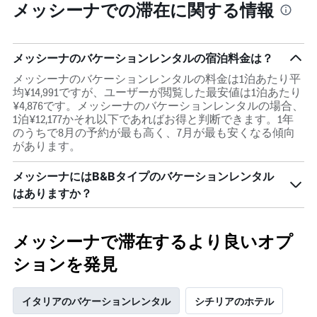
メッシーナでの滞在に関する情報
室
の
平
均
メッシーナのバケーションレンタルの宿泊料金は？
料
金
メッシーナのバケーションレンタルの料金は1泊あたり平
を
均¥14,991ですが、ユーザーが閲覧した最安値は1泊あたり
表
¥4,876です。メッシーナのバケーションレンタルの場合、
し
1泊¥12,177かそれ以下であればお得と判断できます。1年
て
のうちで8月の予約が最も高く、7月が最も安くなる傾向
い
があります。
ま
す
メッシーナにはB&Bタイプのバケーションレンタル
はありますか？
メッシーナで滞在するより良いオプ
ションを発見
イタリアのバケーションレンタル
シチリアのホテル