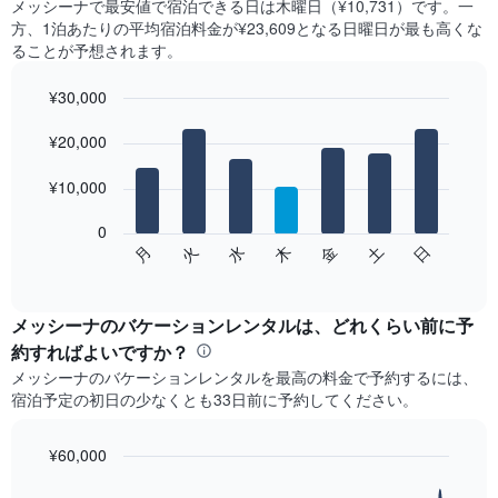
メッシーナ​で最安値で宿泊できる日は木曜日​（¥10,731）です。一
方、1泊あたりの平均宿泊料金が¥23,609となる日曜日​が最も高くな
ることが予想されます。
¥30,000
Bar
Chart
graphic.
¥20,000
chart
with
7
¥10,000
bars.
0
次
水
火
月
日
土
金
木
の
End
of
チ
interactive
ャ
chart
ー
メッシーナ​のバケーションレンタルは、どれくらい前に予
ト
約すればよいですか？
は、
メッシーナ​のバケーションレンタルを最高の料金で予約するには、
曜
宿泊予定の初日の少なくとも33​日前に予約してください。
日
ご
と
¥60,000
の
Line
Chart
客
graphic.
chart