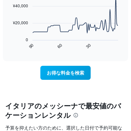
室
with
¥40,000
の
90
data
平
points.
均
¥20,000
料
次
金
の
を
0
表
表
60
90
30
は、
End
し
of
宿
て
interactive
泊
chart
い
日
ま
に
す
お得な料金を検索
近
表
づ
の
く
X
に
軸
つ
1​
れ
イタリアのメッシーナで最安値のバ
本
て
は、
ケーションレンタル
客
曜
室
日
料
を
予算を抑えたい方のために、選択した日付で予約可能な
金