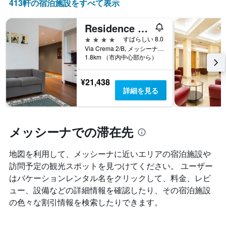
413​軒の宿泊施設をすべて表示
本
い
は、
ま
宿
す
Residence San Martino
泊
4つ星
すばらしい 8.0
ま
Via Crema 2/B, メッシーナ, シチリア, イタリア
で
1.8km （市内中心部から）
の
日
数
¥21,438
を
詳細を見る
表
し
て
い
メッシーナでの滞在先
ま
す
地図を利用して、メッシーナ​に近いエリアの宿泊施設や
表
訪問予定の観光スポットを見つけてください。 ユーザー
の
Y
はバケーションレンタル名をクリックして、料金、レビ
軸
ュー、設備などの詳細情報を確認したり、その宿泊施設
1
の色々な割引情報を検索したりできます。
本
は、
客