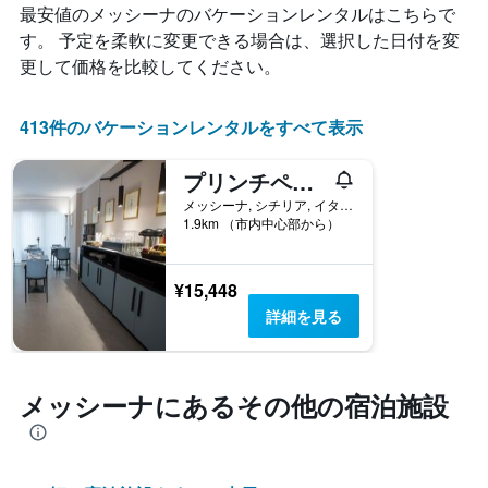
表
最安値のメッシーナのバケーションレンタルはこちらで
が
し
す。 予定を柔軟に変更できる場合は、選択した日付を変
ど
て
の
い
更して価格を比較してください。
よ
ま
う
す。
に
413件のバケーションレンタルをすべて表示
表
変
の
化
Y
プリンチペッサ マファルダ
す
軸
る
メッシーナ, シチリア, イタリア
1​
1.9km （市内中心部から）
か
本
を
は、
表
客
し
¥15,448
室
て
の
詳細を見る
い
平
ま
均
す
料
表
金
メッシーナ​にあるその他の宿泊施設
の
を
X
表
軸
し
1
て