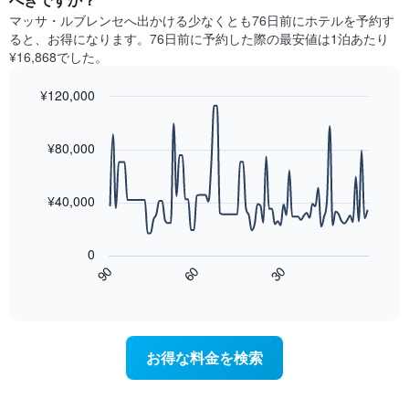
ク
室
に
マッサ・ルブレンセ​へ出かける少なくとも76日前にホテルを予約す
ご
の
見
と
ると、お得になります。76日前に予約した際の最安値は1泊あたり
平
つ
に
¥16,868でした。
均
か
集
料
っ
計
¥120,000
金
た
し
を
今
Line
Chart
て
graphic.
表
chart
週
表
with
¥80,000
し
末
示
90
て
の
data
し
い
客
points.
た
ま
¥40,000
室
も
す
の
次
の
平
の
で
0
均
表
す
90
60
30
料
は、
End
表
金
of
宿
の
interactive
を
泊
chart
X
ホ
日
軸
テ
に
1
お得な料金を検索
ル
近
本
ラ
づ
は、
ン
く
ホ