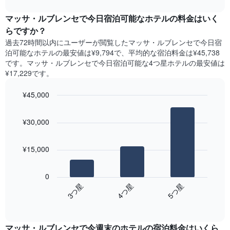
ま
interactive
ャ
chart
す
ー
マッサ・ルブレンセで今日宿泊可能なホテル​の料金はいく
表
ト
らですか？
の
は、
X
過去72時間以内にユーザーが閲覧したマッサ・ルブレンセで今日宿
曜
軸
泊可能なホテル​の最安値は¥9,794で、平均的な宿泊料金は¥45,738
日
1​
です。マッサ・ルブレンセで今日宿泊可能な4つ星ホテル​の最安値は
ご
本
¥17,229​です。
と
は、
の
月
¥45,000
客
を
室
Bar
Chart
表
の
graphic.
chart
し
¥30,000
with
平
て
3
均
い
bars.
料
ま
¥15,000
金
す。
次
を
表
の
表
0
の
表
し
4​つ星​
3​つ星​
5​つ星​
Y
は、
て
軸
End
過
い
of
1​
去
interactive
ま
本
3
chart
す
は、
マッサ・ルブレンセ​で今週末のホテル​の宿泊料金はいくら
日