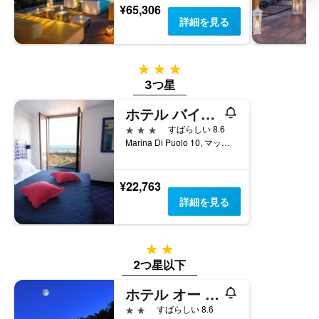
表
金
¥65,306
1
の
を
詳細を見る
本
Y
表
は、
軸
し
過
1
て
去
3つ星
本
い
3
は、
3つ星
ま
日
客
す
間
ホテル バイア ディ プオロ
室
に
の
3つ星
すばらしい 8.6
見
平
Marina Di Puolo 10, マッサ・ルブレンセ, ナポリ県, イタリア
つ
均
か
料
っ
金
¥22,763
た
を
詳細を見る
今
表
週
し
末
て
の
い
2つ星
客
ま
2つ星以下
室
す
の
ホテル オー ソレ ミオ
平
2つ星
すばらしい 8.6
均