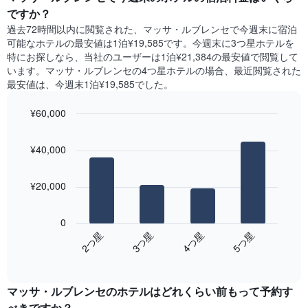
表
客
間
ですか？
の
室
に
X
過去72時間以内に閲覧された、マッサ・ルブレンセ​で今週末に宿泊
の
見
軸
可能なホテル​の最安値は1泊¥19,585です。今週末に3つ星ホテルを
平
つ
1​
特にお探しなら、当社のユーザーは1泊¥21,384​の最安値で閲覧して
均
か
本
います。マッサ・ルブレンセの4つ星ホテルの場合、最近閲覧された
料
っ
は、
最安値は、今週末1泊¥19,585でした。
金
た
曜
を
本
日
表
¥60,000
日
を
し
の
Bar
Chart
表
て
graphic.
chart
客
し
¥40,000
い
with
室
て
4
ま
の
い
bars.
す
平
ま
¥20,000
均
す。
次
料
表
の
金
0
の
表
を
2​つ星​
3​つ星​
4​つ星​
5​つ星​
Y
は、
ホ
軸
End
過
テ
of
1​
去
interactive
ル
本
3
chart
ラ
は、
マッサ・ルブレンセのホテル​はどれくらい前もって予約す
日
ン
客
間
べきですか？