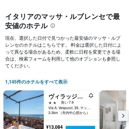
ク
に
テ
ご
つ
ル
と
れ
イタリアのマッサ・ルブレンセで最
ラ
に
て
ン
集
安値のホテル
客
ク
計
室
ご
し
料
と
現在、選択した日付で見つかった最安値のマッサ・ルブ
て
金
の
レンセのホテルはこちらです。 料金は選択した日付によ
表
が
カ
示
って異なる場合があるため、柔軟に日程を変更できる場
ど
テ
し
の
ゴ
合は、検索フォームを利用して他のオプションも参照し
た
よ
リ
てください。
も
う
ー
の
に
を
で
変
表
1,145件のホテルをすべて表示
す
化
し
表
す
て
の
ヴィラッジオ レジデンス ネットゥーノ
る
い
X
か
ま
2つ星
良い 7.9
軸
を
す。
Via A. Vespucci, 39, マッサ・ルブレンセ, ナポリ県, イタリア
1
表
表
3.3km （市内中心部から）
本
し
の
は、
て
Y
¥13,084
ホ
い