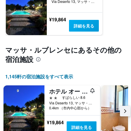
Via Deserto 13, マッサ・ルブレンセ, ナポリ県, イタリア
料
金
を
¥19,864
表
し
詳細を見る
て
い
ま
す
マッサ・ルブレンセ​にあるその他の
宿泊施設
1,145​軒の宿泊施設をすべて表示
ホテル オー ソレ ミオ
2つ星
すばらしい 8.6
Via Deserto 13, マッサ・ルブレンセ, ナポリ県, イタリア
0.4km （市内中心部から）
¥19,864
詳細を見る