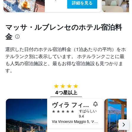
軸
詳細を見る
テ
ま
1
ル
す
本
ラ
表
は、
ン
の
過
マッサ・ルブレンセのホテル宿泊料
ク
X
去
ご
軸
3
金
と
1
日
の
本
間
カ
選択した日付のホテル宿泊料金（1泊あたりの平均）をホ
は、
に
テ
宿
テルランク別に表示しています。 ホテルランクごとに最
見
ゴ
泊
つ
も人気の宿泊施設と、最もお得な宿泊施設も見つかりま
リ
ま
か
す。
ー
で
っ
を
の
た
表
日
本
4つ星
し
数
日
4つ星以上
て
を
の
い
表
客
ヴィラ フィオレッラ アート ホテル
ま
し
室
す。
5つ星
て
すばらしい
の
表
9.4
い
平
の
Via Vincenzo Maggio 5, マッサ・ルブレンセ, ナポリ県, イタリア
ま
均
Y
す
料
軸