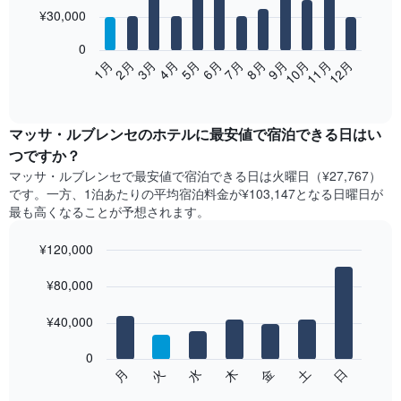
12
¥30,000
bars.
0
次
2月
5月
8月
11月
1月
4月
7月
10月
3月
6月
9月
12月
の
End
of
表
interactive
は、
chart
月
マッサ・ルブレンセ​の​ホテル​に最安値で宿泊できる日はい
ご
つですか？
と
マッサ・ルブレンセ​で最安値で宿泊できる日は火曜日​（¥27,767）
の
です。一方、1泊あたりの平均宿泊料金が¥103,147となる日曜日​が
客
最も高くなることが予想されます。
室
の
¥120,000
平
均
Bar
Chart
graphic.
料
¥80,000
chart
with
金
7
を
¥40,000
bars.
表
し
0
次
て
日
水
土
火
金
月
木
の
End
い
of
チ