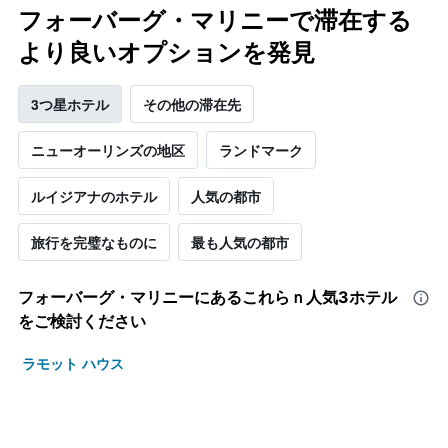
今
表
フォーバーグ・マリニーで滞在する
週
し
末
より良いオプションを発見
て
の
い
客
ま
室
3つ星ホテル
その他の滞在先
す
の
平
ニューオーリンズの地区
ランドマーク
均
料
ルイジアナのホテル
人気の都市
金
を
表
旅行を完璧なものに
最も人気の都市
し
て
い
フォーバーグ・マリニー​にあるこれらｎ人気3ホテル
ま
をご検討ください
す
ラモット ハウス