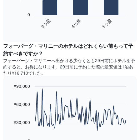
均
す。
次
料
表
の
金
0
の
表
を
4​つ星​
3​つ星​
5​つ星​
Y
は、
ホ
軸
End
過
テ
of
1​
去
interactive
ル
本
3
chart
ラ
は、
フォーバーグ・マリニーのホテル​はどれくらい前もって予
日
ン
客
間
約すべきですか？
ク
室
に
フォーバーグ・マリニー​へ出かける少なくとも29日前にホテルを予
ご
の
見
と
約すると、お得になります。29日前に予約した際の最安値は1泊あ
平
つ
に
たり¥16,710でした。
均
か
集
料
っ
計
¥90,000
金
た
し
を
今
Line
Chart
て
graphic.
表
chart
週
表
with
¥60,000
し
末
示
90
て
の
data
し
い
客
points.
た
ま
¥30,000
室
も
す
の
次
の
平
の
で