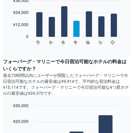
¥36,000
平
均
Bar
Chart
graphic.
料
¥24,000
chart
with
金
7
を
¥12,000
bars.
表
し
0
次
て
水
火
月
日
土
金
木
の
End
い
of
チ
ま
interactive
ャ
chart
す
ー
フォーバーグ・マリニーで今日宿泊可能なホテル​の料金は
表
ト
いくらですか？
の
は、
X
過去72時間以内にユーザーが閲覧したフォーバーグ・マリニーで今
曜
軸
日宿泊可能なホテル​の最安値は¥9,914で、平均的な宿泊料金は
日
1​
¥15,114です。フォーバーグ・マリニーで今日宿泊可能な4つ星ホテ
ご
本
ル​の最安値は¥24,370​です。
と
は、
の
月
¥30,000
客
を
室
Bar
Chart
表
の
graphic.
chart
し
¥20,000
with
平
て
3
均
い
bars.