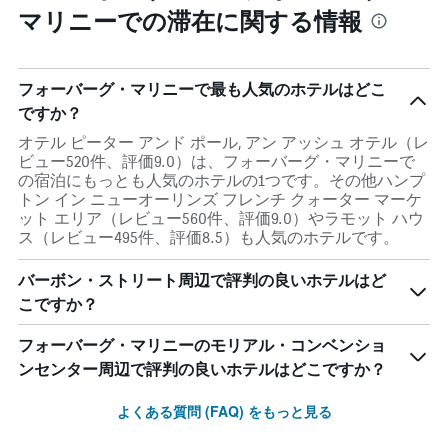
日
本
マリニーでの滞在に関する情報
し
数
日
て
を
の
い
表
客
ま
し
室
フォーバーグ・マリニーで最も人気のホテルはどこ
す。
て
の
ですか？
表
い
平
の
ま
均
オテル ピーター アンド ポール, アン アッシュ オテル（レ
Y
す
料
ビュー520件、評価9.0）は、フォーバーグ・マリニーで
軸
表
金
の宿泊にもっとも人気のホテルの1つです。その他ハンプ
1
の
を
トン イン ニューオーリンズ フレンチ クォーター マーケ
本
Y
表
ット エリア（レビュー560件、評価9.0）やラモット ハウ
は、
軸
し
ス（レビュー495件、評価8.5）も人気のホテルです。
過
1
て
去
本
い
バーボン・ストリート周辺で評判の良いホテルはど
3
は、
ま
日
こですか？
客
す
間
室
に
フォーバーグ・マリニーのモリアル・コンベンショ
の
見
平
ンセンター周辺で評判の良いホテルはどこですか？
つ
均
か
料
よくある質問 (FAQ) をもっと見る
っ
金
た
を