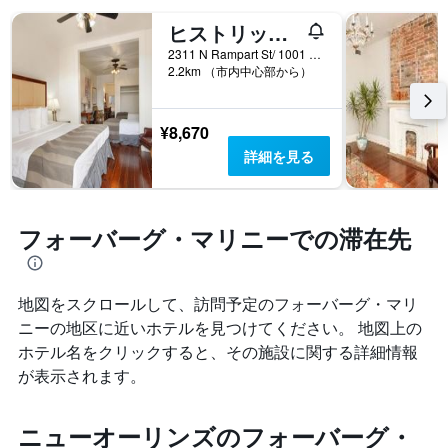
表
す
化
し
ヒストリックマルディグライン
表
す
て
の
る
2311 N Rampart St/ 1001 Marigny Street, ニューオーリンズ, LA, アメリカ合衆国
い
X
2.2km （市内中心部から）
か
ま
軸
を
す。
1
表
表
本
し
¥8,670
の
は、
て
Y
詳細を見る
ホ
い
軸
テ
ま
1
ル
す
本
ラ
表
は、
フォーバーグ・マリニーでの滞在先
ン
の
過
ク
X
去
ご
軸
3
と
1
地図をスクロールして、訪問予定のフォーバーグ・マリ
日
の
本
間
ニー​の地区に近いホテルを見つけてください。 地図上の
カ
は、
に
ホテル名をクリックすると、その施設に関する詳細情報
テ
宿
見
ゴ
が表示されます。
泊
つ
リ
ま
か
ー
で
っ
を
ニューオーリンズのフォーバーグ・
の
た
表